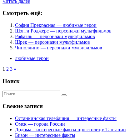
Читать далее
Смотреть ещё:
София Прекрасная — любимые герои
Шэгги Роджерс — персонажи мультфильмов
Рафаэль — персонажи мультфильмов
Шрек — персонажи мультфильмов
Чиполлино — персонажи мультфильмов
любимые герои
1
2
3
»
Поиск
Поиск
для:
Свежие записи
Останкинская телебашня — интересные факты
Омск — города России
Додома – интересные факты про столицу Танзании
Бизон — интересные факты