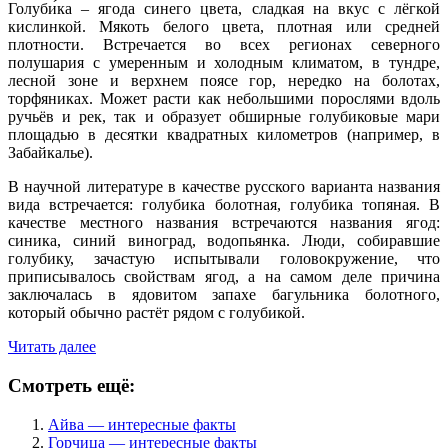
Голуби́ка – ягода синего цвета, сладкая на вкус с лёгкой
кислинкой. Мякоть белого цвета, плотная или средней
плотности. Встречается во всех регионах северного
полушария с умеренным и холодным климатом, в тундре,
лесной зоне и верхнем поясе гор, нередко на болотах,
торфяниках. Может расти как небольшими порослями вдоль
ручьёв и рек, так и образует обширные голубиковые мари
площадью в десятки квадратных километров (например, в
Забайкалье).
В научной литературе в качестве русского варианта названия
вида встречается: голубика болотная, голубика топяная. В
качестве местного названия встречаются названия ягод:
синика, синий виноград, водопьянка. Люди, собиравшие
голубику, зачастую испытывали головокружение, что
приписывалось свойствам ягод, а на самом деле причина
заключалась в ядовитом запахе багульника болотного,
который обычно растёт рядом с голубикой.
Читать далее
Смотреть ещё:
Айва — интересные факты
Горчица — интересные факты