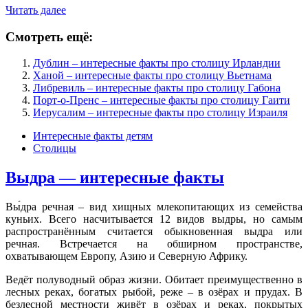
Читать далее
Смотреть ещё:
Дублин – интересные факты про столицу Ирландии
Ханой – интересные факты про столицу Вьетнама
Либревиль – интересные факты про столицу Габона
Порт-о-Пренс – интересные факты про столицу Гаити
Иерусалим – интересные факты про столицу Израиля
Интересные факты детям
Столицы
Выдра — интересные факты
Вы́дра речная – вид хищных млекопитающих из семейства
куньих. Всего насчитывается 12 видов выдры, но самым
распространённым считается обыкновенная выдра или
речная. Встречается на обширном пространстве,
охватывающем Европу, Азию и Северную Африку.
Ведёт полуводный образ жизни. Обитает преимущественно в
лесных реках, богатых рыбой, реже – в озёрах и прудах. В
безлесной местности живёт в озёрах и реках, покрытых