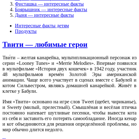
Фисташка — интересные факты
Боярышник — интересные факты
Дыня — интересные факты
Интересные факты детям
Продукты
Твити — любимые герои
Тви́ти – желтая канарейка, мультипликационный персонаж из
серии «Looney Tunes» и «Merrie Melodies». Впервые появился
в мультфильме «История двух кошечек» в 1942 году, участник
48 мультфильмов времён Золотой Эры американской
анимации. Чаще всего участвует в сценах вместе с Бабулей и
котом Сильвестром, являясь домашней канарейкой. Живёт в
клетке у Бабули.
Имя «Твити» основано на игре слов Tweet (щебет, чириканье),
и Sweety (милый, прелестный). Смышлёная и весёлая птичка
постоянно напевает шутливые песенки, чтобы вывести кота
из себя и заставить его потерять самообладание. Иногда кенар
и кот объединяются для решения определённой проблемы, но
мир обычно длится недолго.