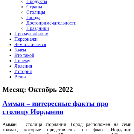
клипы, интересные факты о мультфильмах и про персонажей
Продукты
мультфильмов
Страны
Столицы
Города
Достопримечательности
Праздники
Про мультфильм
Персонажи
Чем отличается
Зачем
Кто такой
Почему
Явления
История
Вещи
Месяц:
Октябрь 2022
Амман – интересные факты про
столицу Иордании
Амма́н – столица Иордании. Город расположен на семи
холмах, которые представлены на флаге Иордании