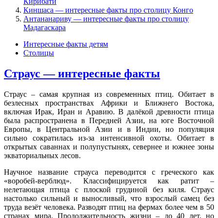
Кирибати
Киншаса — интересные факты про столицу Конго
Антананариву — интересные факты про столицу
Мадагаскара
Интересные факты детям
Столицы
Страус — интересные факты
Страус – самая крупная из современных птиц. Обитает в
безлесных пространствах Африки и Ближнего Востока,
включая Ирак, Иран и Аравию. В далёкой древности птица
была распространена в Передней Азии, на юге Восточной
Европы, в Центральной Азии и в Индии, но популяция
сильно сократилась из-за интенсивной охоты. Обитает в
открытых саваннах и полупустынях, севернее и южнее зоны
экваториальных лесов.
Научное название страуса переводится с греческого как
«воробей-верблюд». Классифицируется как ратит –
нелетающая птица с плоской грудиной без киля. Страус
настолько сильный и выносливый, что взрослый самец без
труда везёт человека. Разводят птиц на фермах более чем в 50
странах мира. Продолжительность жизни – до 40 лет, но