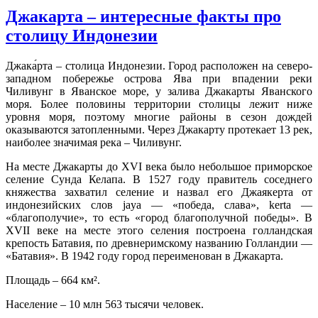
Джакарта – интересные факты про
столицу Индонезии
Джака́рта – столица Индонезии. Город расположен на северо-
западном побережье острова Ява при впадении реки
Чиливунг в Яванское море, у залива Джакарты Яванского
моря. Более половины территории столицы лежит ниже
уровня моря, поэтому многие районы в сезон дождей
оказываются затопленными. Через Джакарту протекает 13 рек,
наиболее значимая река – Чиливунг.
На месте Джакарты до XVI века было небольшое приморское
селение Сунда Келапа. В 1527 году правитель соседнего
княжества захватил селение и назвал его Джаякерта от
индонезийских слов jaya — «победа, слава», kerta —
«благополучие», то есть «город благополучной победы». В
XVII веке на месте этого селения построена голландская
крепость Батавия, по древнеримскому названию Голландии —
«Батавия». В 1942 году город переименован в Джакарта.
Площадь – 664 км².
Население – 10 млн 563 тысячи человек.