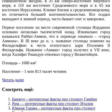
семиконечной звездой, в 35 км северо-восточнее Мёртвого
моря, в 110 км восточнее Средиземного моря и в 65 км
восточнее Иерусалима. Климат близок к средиземноморскому,
но отличается большей континентальностью. Все осадки
выпадают в зимний период, часто бывает снег и заморозки.
Первое поселение на месте современной столицы Иордании
основано несколько тысячелетий назад. Изначально город
назывался Раббат-Аммон, что в переводе означало – «город
Аммона». В III веке до н. э. название столицы поменял на
Филадельфию в честь египетского царя Птолемея II
Филадельфа. Название «Амман» город получил в VII веке,
когда Халифат Рашидун отвоевал город у Византийцев.
Площадь – 1680 км²
Население – 1 млн 813 тысяч человек
Читать далее
Смотреть ещё:
Банжул – интересные факты про столицу Гамбии
Рим — интересные факты про столицу Италии
Южная Тарава – интересные факты про столицу