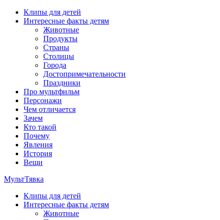
Перейти
Клипы для детей
к
Интересные факты детям
содержимому
Животные
Продукты
Страны
Столицы
Города
Достопримечательности
Праздники
Про мультфильм
Персонажи
Чем отличается
Зачем
Кто такой
Почему
Явления
История
Вещи
МультТявка
Клипы для детей
интересные факты про страны, столицы и города, клипы из
Интересные факты детям
мультфильмов, мульт-клипы, песни из мультиков, детские
Животные