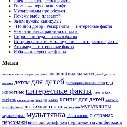
Свёкла — интересные факты
Гномы — персонажи мифов
Мультфильмы про обезьян
Почему рыбы плавают?
Зачем нужны каникулы?
«Ночной дозор» Рембрандта — интересные факты
Чем отличается равнина от плато
Пиррова победа — смысл фразы
История развития металлургии — интересные факты
Архимед — интересные факты
Изба — интересные факты
Метки
внешний вид
где живёт
весёлые клипы
видео для детей
детей
детские
для детей
детям
еда
достопримечательности
песенки
интересные факты
животные
как
история
клипы для детей
выбрать
клипы
как едят
клипы из
как выглядит
мультклипы
любимые герои
мультклип
мультфильмов
мульттявка
о странах
мультсериал
образ жизни
персонажи
персонажи мультфильмов
персонажи мультфильма