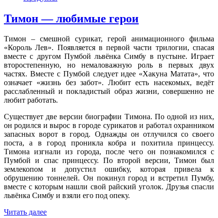
Тимон — любимые герои
Тимон – смешной сурикат, герой анимационного фильма
«Король Лев». Появляется в первой части трилогии, спасая
вместе с другом Пумбой львёнка Симбу в пустыне. Играет
второстепенную, но немаловажную роль в первых двух
частях. Вместе с Пумбой следует идее «Хакуна Матата», что
означает «жизнь без забот». Любит есть насекомых, ведёт
расслабленный и покладистый образ жизни, совершенно не
любит работать.
Существует две версии биографии Тимона. По одной из них,
он родился и вырос в городе сурикатов и работал охранником
запасных ворот в город. Однажды он отлучился со своего
поста, а в город проникла кобра и похитила принцессу.
Тимона изгнали из города, после чего он познакомился с
Пумбой и спас принцессу. По второй версии, Тимон был
землекопом и допустил ошибку, которая привела к
обрушению тоннелей. Он покинул город и встретил Пумбу,
вместе с которым нашли свой райский уголок. Друзья спасли
львёнка Симбу и взяли его под опеку.
Читать далее