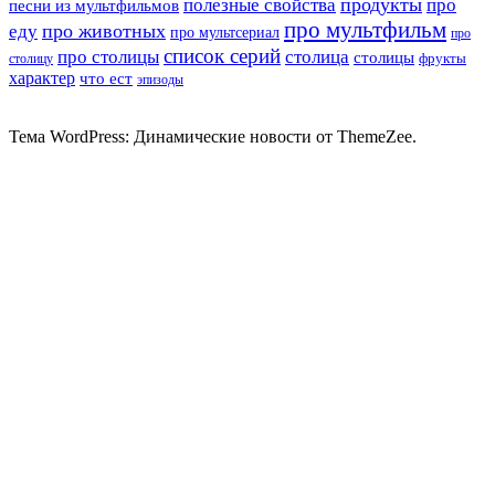
продукты
полезные свойства
про
песни из мультфильмов
про мультфильм
про животных
еду
про мультсериал
про
список серий
про столицы
столица
столицы
фрукты
столицу
характер
что ест
эпизоды
Тема WordPress: Динамические новости от ThemeZee.