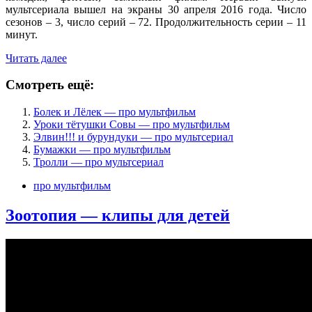
мультсериала вышел на экраны 30 апреля 2016 года. Число
сезонов – 3, число серий – 72. Продолжительность серии – 11
минут.
Читать далее
Смотреть ещё:
Болек и Лёлек — про мультфильм
Уроки тётушки Совы — про мультфильм
Элвин!!! и бурундуки — про мультсериал
Бумажки — про мультфильм
Тролли — про мультсериал
про мультфильм
Зоотопия — клипы для детей