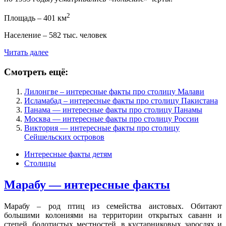
2
Площадь – 401 км
Население – 582 тыс. человек
Читать далее
Смотреть ещё:
Лилонгве – интересные факты про столицу Малави
Исламабад – интересные факты про столицу Пакистана
Панама — интересные факты про столицу Панамы
Москва — интересные факты про столицу России
Виктория — интересные факты про столицу
Сейшельских островов
Интересные факты детям
Столицы
Марабу — интересные факты
Марабу – род птиц из семейства аистовых. Обитают
большими колониями на территории открытых саванн и
степей, болотистых местностей, в кустарниковых зарослях и