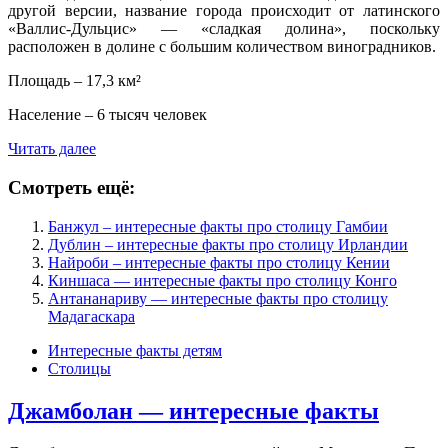
другой версии, название города происходит от латинского
«Валлис-Дульцис» — «сладкая долина», поскольку
расположен в долине с большим количеством виноградников.
Площадь – 17,3 км²
Население – 6 тысяч человек
Читать далее
Смотреть ещё:
Банжул – интересные факты про столицу Гамбии
Дублин – интересные факты про столицу Ирландии
Найроби – интересные факты про столицу Кении
Киншаса — интересные факты про столицу Конго
Антананариву — интересные факты про столицу
Мадагаскара
Интересные факты детям
Столицы
Джамболан — интересные факты