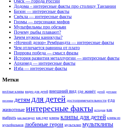
Омск — города России
Додома – интересные факты про столицу Танзании
Бизон — интересные факты
Свёкла — интересные факты
Гномы — персонажи мифов
Мультфильмы про обезьян
Почему рыбы плавают?
Зачем нужны каникулы?
«Ночной дозор» Рембрандта — интересные факты
Чем отличается равнина от плато
Пиррова победа — смысл фразы
История развития металлургии — интересные факты
Архимед — интересные факты
Изба — интересные факты
Метки
внешний вид
где живёт
весёлые клипы
видео для детей
детей
детские
для детей
детям
еда
достопримечательности
песенки
интересные факты
животные
как
история
клипы для детей
выбрать
клипы
как едят
клипы из
как выглядит
мультклипы
любимые герои
мультклип
мультфильмов