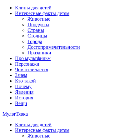
Перейти
Клипы для детей
к
Интересные факты детям
содержимому
Животные
Продукты
Страны
Столицы
Города
Достопримечательности
Праздники
Про мультфильм
Персонажи
Чем отличается
Зачем
Кто такой
Почему
Явления
История
Вещи
МультТявка
Клипы для детей
интересные факты про страны, столицы и города, клипы из
Интересные факты детям
мультфильмов, мульт-клипы, песни из мультиков, детские
Животные