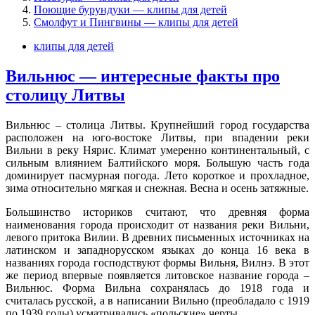
Поющие бурундуки — клипы для детей
Смолфут и Пингвины — клипы для детей
клипы для детей
Вильнюс — интересные факты про
столицу Литвы
Вильнюс – столица Литвы. Крупнейший город государства
расположен на юго-востоке Литвы, при впадении реки
Вильни в реку Нярис. Климат умеренно континентальный, с
сильным влиянием Балтийского моря. Большую часть года
доминирует пасмурная погода. Лето короткое и прохладное,
зима относительно мягкая и снежная. Весна и осень затяжные.
Большинство историков считают, что древняя форма
наименования города происходит от названия реки Вильни,
левого притока Вилии. В древних письменных источниках на
латинском и западнорусском языках до конца 16 века в
названиях города господствуют формы Вильня, Вилнэ. В этот
же период впервые появляется литовское название города –
Вильнюс. Форма Вильна сохранялась до 1918 года и
считалась русской, а в написании Вильно (преобладало с 1919
по 1939 годы) усматривались «польские» черты.