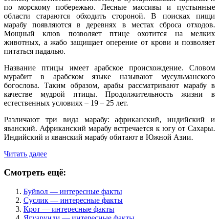
по морскому побережью. Лесные массивы и пустынные
области стараются обходить стороной. В поисках пищи
марабу появляются в деревнях в местах сброса отходов.
Мощный клюв позволяет птице охотится на мелких
животных, а жабо защищает оперение от крови и позволяет
питаться падалью.
Название птицы имеет арабское происхождение. Словом
мурабит в арабском языке называют мусульманского
богослова. Таким образом, арабы рассматривают марабу в
качестве мудрой птицы. Продолжительность жизни в
естественных условиях – 19 – 25 лет.
Различают три вида марабу: африканский, индийский и
яванский. Африканский марабу встречается к югу от Сахары.
Индийский и яванский марабу обитают в Южной Азии.
Читать далее
Смотреть ещё:
Буйвол — интересные факты
Суслик — интересные факты
Крот — интересные факты
Ягуарунди — интересные факты