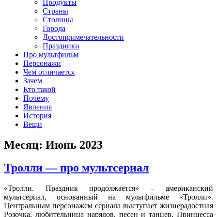
клипы, интересные факты о мультфильмах и про персонажей
Продукты
мультфильмов
Страны
Столицы
Города
Достопримечательности
Праздники
Про мультфильм
Персонажи
Чем отличается
Зачем
Кто такой
Почему
Явления
История
Вещи
Месяц:
Июнь 2023
Тролли — про мультсериал
«Тролли. Праздник продолжается» – американский
мультсериал, основанный на мультфильме «Тролли».
Центральным персонажем сериала выступает жизнерадостная
Розочка, любительница нарядов, песен и танцев. Принцесса