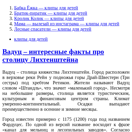
Бабка Ёжка — клипы для детей
Братик-пиратик — клипы для детей
Кролик Колик — клипы для детей
Мама — вылезай из инстаграма — клипы для детей
Лесные спасатели — клипы для детей
клипы для детей
Вадуц – интересные факты про
столицу Лихтенштейна
Вадуц – столица княжества Лихтенштейн. Город расположен
в верховье реки Рейн у подножья горы Драй-Швестерн (Три
сестры) под хребтом Ретикон. Жители называют Вадуц
словом «Штандль», что значит «маленький город». Несмотря
на небольшие размеры, столица является туристическим,
культурным и финансовым центром страны. Климат
умеренно-континентальный. Осадки выпадают
преимущественно в осенние и зимние месяцы.
Город известен примерно с 1175 (1200) года под названием
Фардуцес. По одной из версий название восходит к фразе
«канал для мельниц и лесопильных заводов». Согласно