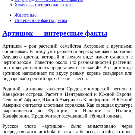
Хомяк — интересные факты
Животные
Интересные факты детям
Артишок — интересные факты
Артишок – род растений семейства Астровые с крупными
соцветиями. В пищу употребляется нераскрывшаяся корзинка
будущего цветка, который в зрелом виде имеет сходство с
чертополохом. Известно около 140 разновидностей растения,
но пищевую ценность представляют только 40. В сыром виде
артишок напоминает по вкусу редьку, корень сельдерея или
недозрелый грецкий орех. Сезон – весна.
Родиной артишока является Средиземноморский регион и
Канарские острова. Растёт в Центральной и Южной Европе,
Северной Африке, Южной Америке и Калифорнии. В Южной
Америке считается злостным сорняком. Как овощная культура
выращивается во Франции, в Испании и Италии,
Калифорнии. Предпочитает засушливый, тёплый климат.
Русское слово «артишок» было заимствовано через
посредство англ. artichoke из итал. articiocco, carciofo, которое,