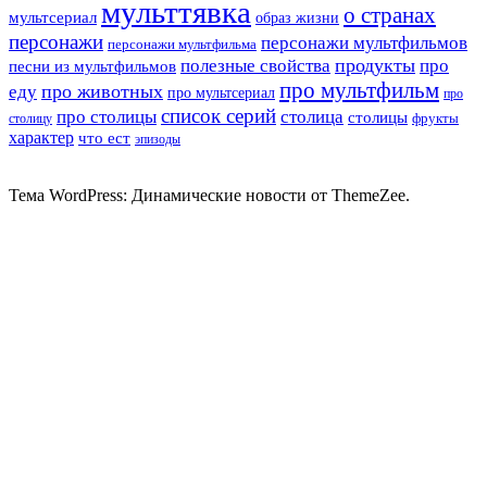
мульттявка
о странах
мультсериал
образ жизни
персонажи
персонажи мультфильмов
персонажи мультфильма
продукты
полезные свойства
про
песни из мультфильмов
про мультфильм
про животных
еду
про мультсериал
про
список серий
про столицы
столица
столицы
фрукты
столицу
характер
что ест
эпизоды
Тема WordPress: Динамические новости от ThemeZee.