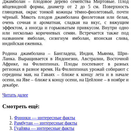
Джамболан – плодовое дерево семейства Миртовые. Плод
яйцевидной формы, диаметр от 2 до 5 см. Поверхность
глянцевая, окрас тонкой кожицы тёмно-фиолетовый, почти
чёрный. Мякоть плодов джамболана фиолетовая или белая,
очень сочная и ароматная, сладкая на вкус, с вяжущим
эффектом, а иногда и горьковатым привкусом. Внутри одно
или несколько коричневых семян. Встречается также под
названием ямболан, сизигиум ямболан, японская слива,
индийская ежевика.
Родина джамболана – Бангладеш, Индия, Мьянма, Шри-
Ланка. Выращивается в Индонезии, Австралии, Восточной
Африке, на Филиппинах. Плоды поспевают в разных
регионах в разное время. На Филиппинах урожай собирают с
середины мая, на Гаваях – ближе к концу лета и в начале
осени, на Яве – ближе к концу осени, на Цейлоне – в ноябре и
декабре.
Читать далее
Смотреть ещё:
Финики — интересные факты
Рамбутан — интересные факты
Гуайява — интересные факты