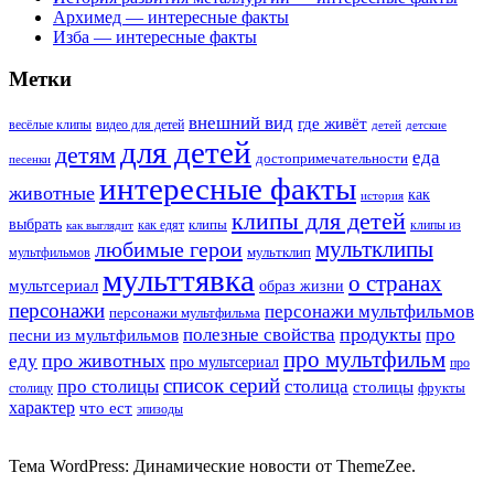
Архимед — интересные факты
Изба — интересные факты
Метки
внешний вид
где живёт
весёлые клипы
видео для детей
детей
детские
для детей
детям
еда
достопримечательности
песенки
интересные факты
животные
как
история
клипы для детей
выбрать
клипы
как едят
клипы из
как выглядит
мультклипы
любимые герои
мультклип
мультфильмов
мульттявка
о странах
мультсериал
образ жизни
персонажи
персонажи мультфильмов
персонажи мультфильма
продукты
полезные свойства
про
песни из мультфильмов
про мультфильм
про животных
еду
про мультсериал
про
список серий
про столицы
столица
столицы
фрукты
столицу
характер
что ест
эпизоды
Тема WordPress: Динамические новости от ThemeZee.