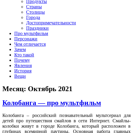
клипы, интересные факты о мультфильмах и про персонажей
Продукты
мультфильмов
Страны
Столицы
Города
Достопримечательности
Праздники
Про мультфильм
Персонажи
Чем отличается
Зачем
Кто такой
Почему
Явления
История
Вещи
Месяц:
Октябрь 2021
Колобанга — про мультфильм
Колобанга – российский познавательный мультсериал для
детей про путешествия смайлов в сети Интернет. Смайлы-
колобки живут в городе Колобанга, который расположен в
глубинах всемирной паутины. Основная работа главных