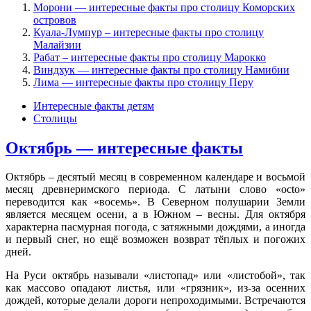
Морони — интересные факты про столицу Коморских
островов
Куала-Лумпур – интересные факты про столицу
Малайзии
Рабат – интересные факты про столицу Марокко
Виндхук — интересные факты про столицу Намибии
Лима — интересные факты про столицу Перу
Интересные факты детям
Столицы
Октябрь — интересные факты
Октябрь – десятый месяц в современном календаре и восьмой
месяц древнеримского периода. С латыни слово «octo»
переводится как «восемь». В Северном полушарии Земли
является месяцем осени, а в Южном – весны. Для октября
характерна пасмурная погода, с затяжными дождями, а иногда
и первый снег, но ещё возможен возврат тёплых и погожих
дней.
На Руси октябрь называли «листопад» или «листобой», так
как массово опадают листья, или «грязник», из-за осенних
дождей, которые делали дороги непроходимыми. Встречаются