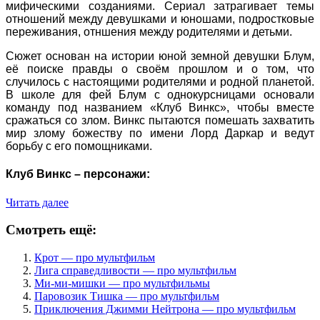
мифическими созданиями. Сериал затрагивает темы
отношений между девушками и юношами, подростковые
переживания, отншения между родителями и детьми.
Сюжет основан на истории юной земной девушки Блум,
её поиске правды о своём прошлом и о том, что
случилось с настоящими родителями и родной планетой.
В школе для фей Блум с однокурсницами основали
команду под названием «Клуб Винкс», чтобы вместе
сражаться со злом. Винкс пытаются помешать захватить
мир злому божеству по имени Лорд Даркар и ведут
борьбу с его помощниками.
Клуб Винкс – персонажи:
Читать далее
Смотреть ещё:
Крот — про мультфильм
Лига справедливости — про мультфильм
Ми-ми-мишки — про мультфильмы
Паровозик Тишка — про мультфильм
Приключения Джимми Нейтрона — про мультфильм