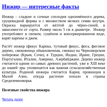
Инжир — интересные факты
Инжир – сладкие и сочные соплодия одноимённого дерева,
грушевидной формы и с множеством мелких семян внутри.
Окраска варьируется от жёлтой до чёрно-синей, в
зависимости от сорта. Размер около 5 см в диаметре. Инжир
употребляют в свежем, сушёном и консервированном виде,
варят варенье и джем.
Растёт инжир (фикус Карика, тутовый фикус, фига, фиговое
дерево, смоковница обыкновенная, смоква) на Черноморском
побережье (Крым, Сочи), в Турции, Индии, Иране, Греции,
Португалии, Италии, Америке, Азербайджане. Дерево инжир
считается одним из самых древних растений, уже в XIII веке
до нашей эры упоминается как важная сельскохозяйственная
культура. Родиной инжира считается Кария, провинция в
Малой Азии, откуда растение попало в страны
Средиземноморья.
Полезные свойства инжира
Читать далее