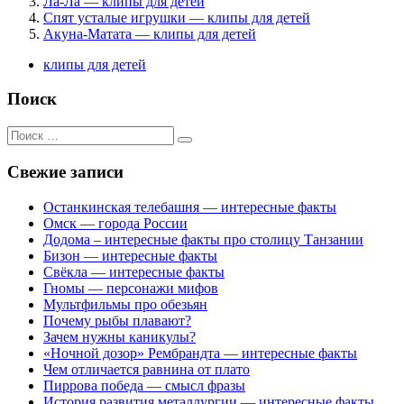
Ла-Ла — клипы для детей
Спят усталые игрушки — клипы для детей
Акуна-Матата — клипы для детей
клипы для детей
Поиск
Поиск
для:
Свежие записи
Останкинская телебашня — интересные факты
Омск — города России
Додома – интересные факты про столицу Танзании
Бизон — интересные факты
Свёкла — интересные факты
Гномы — персонажи мифов
Мультфильмы про обезьян
Почему рыбы плавают?
Зачем нужны каникулы?
«Ночной дозор» Рембрандта — интересные факты
Чем отличается равнина от плато
Пиррова победа — смысл фразы
История развития металлургии — интересные факты