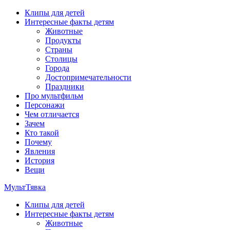
Перейти
Клипы для детей
к
Интересные факты детям
содержимому
Животные
Продукты
Страны
Столицы
Города
Достопримечательности
Праздники
Про мультфильм
Персонажи
Чем отличается
Зачем
Кто такой
Почему
Явления
История
Вещи
МультТявка
Клипы для детей
интересные факты про страны, столицы и города, клипы из
Интересные факты детям
мультфильмов, мульт-клипы, песни из мультиков, детские
Животные