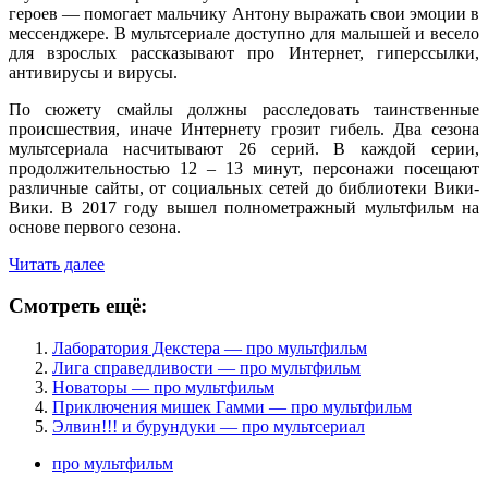
героев — помогает мальчику Антону выражать свои эмоции в
мессенджере. В мультсериале доступно для малышей и весело
для взрослых рассказывают про Интернет, гиперссылки,
антивирусы и вирусы.
По сюжету смайлы должны расследовать таинственные
происшествия, иначе Интернету грозит гибель. Два сезона
мультсериала насчитывают 26 серий. В каждой серии,
продолжительностью 12 – 13 минут, персонажи посещают
различные сайты, от социальных сетей до библиотеки Вики-
Вики. В 2017 году вышел полнометражный мультфильм на
основе первого сезона.
Читать далее
Смотреть ещё:
Лаборатория Декстера — про мультфильм
Лига справедливости — про мультфильм
Новаторы — про мультфильм
Приключения мишек Гамми — про мультфильм
Элвин!!! и бурундуки — про мультсериал
про мультфильм