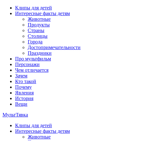
Перейти
Клипы для детей
к
Интересные факты детям
содержимому
Животные
Продукты
Страны
Столицы
Города
Достопримечательности
Праздники
Про мультфильм
Персонажи
Чем отличается
Зачем
Кто такой
Почему
Явления
История
Вещи
МультТявка
Клипы для детей
интересные факты про страны, столицы и города, клипы из
Интересные факты детям
мультфильмов, мульт-клипы, песни из мультиков, детские
Животные