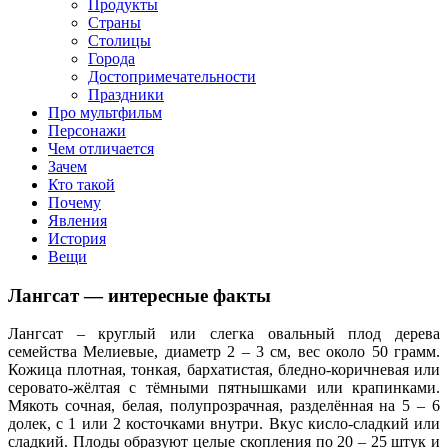
клипы, интересные факты о мультфильмах и про персонажей
Продукты
мультфильмов
Страны
Столицы
Города
Достопримечательности
Праздники
Про мультфильм
Персонажи
Чем отличается
Зачем
Кто такой
Почему
Явления
История
Вещи
Лангсат — интересные факты
Лангсат – круглый или слегка овальный плод дерева
семейства Мелиевые, диаметр 2 – 3 см, вес около 50 грамм.
Кожица плотная, тонкая, бархатистая, бледно-коричневая или
серовато-жёлтая с тёмными пятнышками или крапинками.
Мякоть сочная, белая, полупрозрачная, разделённая на 5 – 6
долек, с 1 или 2 косточками внутри. Вкус кисло-сладкий или
сладкий. Плоды образуют целые скопления по 20 – 25 штук и