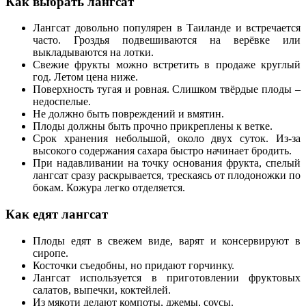
Как выбрать лангсат
Лангсат довольно популярен в Таиланде и встречается
часто. Гроздья подвешиваются на верёвке или
выкладываются на лотки.
Свежие фрукты можно встретить в продаже круглый
год. Летом цена ниже.
Поверхность тугая и ровная. Слишком твёрдые плоды –
недоспелые.
Не должно быть повреждений и вмятин.
Плоды должны быть прочно прикреплены к ветке.
Срок хранения небольшой, около двух суток. Из-за
высокого содержания сахара быстро начинает бродить.
При надавливании на точку основания фрукта, спелый
лангсат сразу раскрывается, трескаясь от плодоножки по
бокам. Кожура легко отделяется.
Как едят лангсат
Плоды едят в свежем виде, варят и консервируют в
сиропе.
Косточки съедобны, но придают горчинку.
Лангсат используется в приготовлении фруктовых
салатов, выпечки, коктейлей.
Из мякоти делают компоты, джемы, соусы.