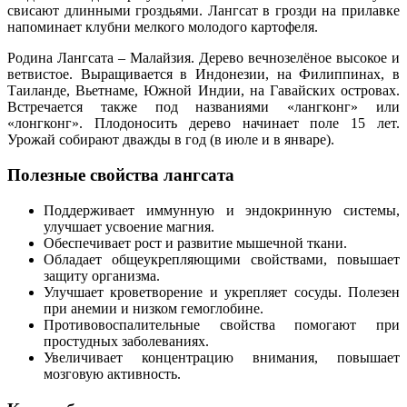
свисают длинными гроздьями. Лангсат в грозди на прилавке
напоминает клубни мелкого молодого картофеля.
Родина Лангсата – Малайзия. Дерево вечнозелёное высокое и
ветвистое. Выращивается в Индонезии, на Филиппинах, в
Таиланде, Вьетнаме, Южной Индии, на Гавайских островах.
Встречается также под названиями «лангконг» или
«лонгконг». Плодоносить дерево начинает поле 15 лет.
Урожай собирают дважды в год (в июле и в январе).
Полезные свойства лангсата
Поддерживает иммунную и эндокринную системы,
улучшает усвоение магния.
Обеспечивает рост и развитие мышечной ткани.
Обладает общеукрепляющими свойствами, повышает
защиту организма.
Улучшает кроветворение и укрепляет сосуды. Полезен
при анемии и низком гемоглобине.
Противовоспалительные свойства помогают при
простудных заболеваниях.
Увеличивает концентрацию внимания, повышает
мозговую активность.