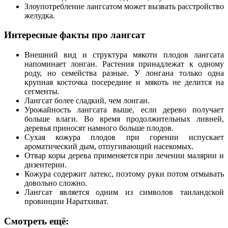
Злоупотребление лангсатом может вызвать расстройство
желудка.
Интересные факты про лангсат
Внешний вид и структура мякоти плодов лангсата
напоминает лонган. Растения принадлежат к одному
роду, но семейства разные. У лонгана только одна
крупная косточка посередине и мякоть не делится на
сегменты.
Лангсат более сладкий, чем лонган.
Урожайность лангсата выше, если дерево получает
больше влаги. Во время продолжительных ливней,
деревья приносят намного больше плодов.
Сухая кожура плодов при горении испускает
ароматический дым, отпугивающий насекомых.
Отвар коры дерева применяется при лечении малярии и
дизентерии.
Кожура содержит латекс, поэтому руки потом отмывать
довольно сложно.
Лангсат является одним из символов таиландской
провинции Наратхиват.
Смотреть ещё: