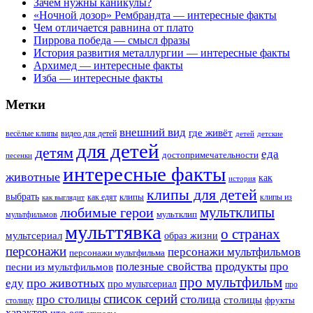
Зачем нужны каникулы?
«Ночной дозор» Рембрандта — интересные факты
Чем отличается равнина от плато
Пиррова победа — смысл фразы
История развития металлургии — интересные факты
Архимед — интересные факты
Изба — интересные факты
Метки
внешний вид
где живёт
весёлые клипы
видео для детей
детей
детские
для детей
детям
еда
достопримечательности
песенки
интересные факты
животные
как
история
клипы для детей
выбрать
клипы
как едят
клипы из
как выглядит
мультклипы
любимые герои
мультклип
мультфильмов
мульттявка
о странах
мультсериал
образ жизни
персонажи
персонажи мультфильмов
персонажи мультфильма
продукты
полезные свойства
про
песни из мультфильмов
про мультфильм
про животных
еду
про мультсериал
про
список серий
про столицы
столица
столицы
фрукты
столицу
характер
что ест