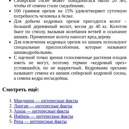
Сибирской сосне может понадобиться около 20 лет,
чтобы её семена стали съедобными.
100 граммов орехов на 15% удовлетворяют суточную
потребность человека в белке.
Для добычи кедровых орехов пригодится колот –
большой деревянный молот, весом до 40 кг. Колотом
бьют по стволу, вызывая колебания ветвей и осыпание
шишек. Применение колота наносит вред дереву.
Для извлечения кедровых орехов из шишек используют
специальные приспособления, которые называют
шишкодробилками.
С научной точки зрения голосеменные растения плодов
иметь не могут, поэтому термин «кедровый орех»
устоявшийся, но не корректный. Кедровыми орехами
называют семена из шишек сибирской кедровой сосны,
а семена кедра несъедобны.
Смотреть ещё:
Мандарин — интересные факты
Лонган — интересные факты
Араза — интересные факты
Имбирь — интересные факты
Репа — интересные факты