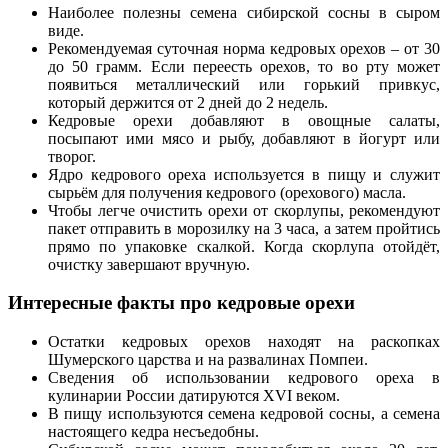
Наиболее полезны семена сибирской сосны в сыром
виде.
Рекомендуемая суточная норма кедровых орехов – от 30
до 50 грамм. Если переесть орехов, то во рту может
появиться металлический или горький привкус,
который держится от 2 дней до 2 недель.
Кедровые орехи добавляют в овощные салаты,
посыпают ими мясо и рыбу, добавляют в йогурт или
творог.
Ядро кедрового ореха используется в пищу и служит
сырьём для получения кедрового (орехового) масла.
Чтобы легче очистить орехи от скорлупы, рекомендуют
пакет отправить в морозилку на 3 часа, а затем пройтись
прямо по упаковке скалкой. Когда скорлупа отойдёт,
очистку завершают вручную.
Интересные факты про кедровые орехи
Остатки кедровых орехов находят на раскопках
Шумерского царства и на развалинах Помпеи.
Сведения об использовании кедрового ореха в
кулинарии России датируются XVI веком.
В пищу используются семена кедровой сосны, а семена
настоящего кедра несъедобны.