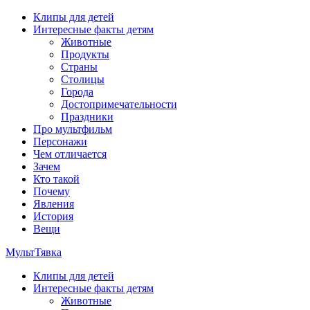
Перейти
Клипы для детей
к
Интересные факты детям
содержимому
Животные
Продукты
Страны
Столицы
Города
Достопримечательности
Праздники
Про мультфильм
Персонажи
Чем отличается
Зачем
Кто такой
Почему
Явления
История
Вещи
МультТявка
Клипы для детей
интересные факты про страны, столицы и города, клипы из
Интересные факты детям
мультфильмов, мульт-клипы, песни из мультиков, детские
Животные