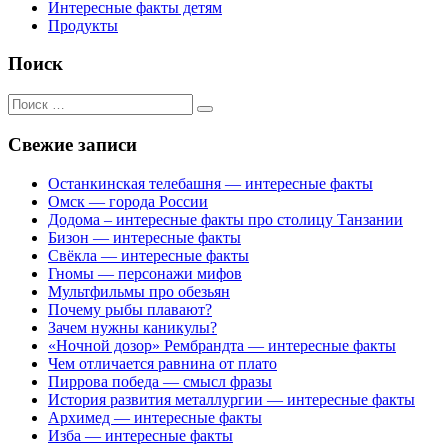
Интересные факты детям
Продукты
Поиск
Поиск
для:
Свежие записи
Останкинская телебашня — интересные факты
Омск — города России
Додома – интересные факты про столицу Танзании
Бизон — интересные факты
Свёкла — интересные факты
Гномы — персонажи мифов
Мультфильмы про обезьян
Почему рыбы плавают?
Зачем нужны каникулы?
«Ночной дозор» Рембрандта — интересные факты
Чем отличается равнина от плато
Пиррова победа — смысл фразы
История развития металлургии — интересные факты
Архимед — интересные факты
Изба — интересные факты