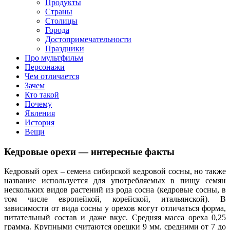
клипы, интересные факты о мультфильмах и про персонажей
Продукты
мультфильмов
Страны
Столицы
Города
Достопримечательности
Праздники
Про мультфильм
Персонажи
Чем отличается
Зачем
Кто такой
Почему
Явления
История
Вещи
Кедровые орехи — интересные факты
Кедровый орех – семена сибирской кедровой сосны, но также
название используется для употребляемых в пищу семян
нескольких видов растений из рода сосна (кедровые сосны, в
том числе европейкой, корейской, итальянской). В
зависимости от вида сосны у орехов могут отличаться форма,
питательный состав и даже вкус. Средняя масса ореха 0,25
грамма. Крупными считаются орешки 9 мм, средними от 7 до