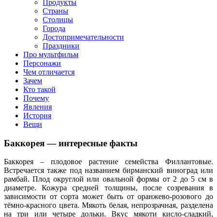
клипы, интересные факты о мультфильмах и про персонажей
Продукты
мультфильмов
Страны
Столицы
Города
Достопримечательности
Праздники
Про мультфильм
Персонажи
Чем отличается
Зачем
Кто такой
Почему
Явления
История
Вещи
Баккорея — интересные факты
Баккорея – плодовое растение семейства Филлантовые.
Встречается также под названием бирманский виноград или
рамбай. Плод округлой или овальной формы от 2 до 5 см в
диаметре. Кожура средней толщины, после созревания в
зависимости от сорта может быть от оранжево-розового до
тёмно-красного цвета. Мякоть белая, непрозрачная, разделена
на три или четыре дольки. Вкус мякоти кисло-сладкий,