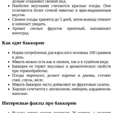
дольше сохраняют свежий вид.
Наиболее вкусными считаются красные плоды. Они
отличаются более сочной мякотью и ярко-выраженным
вкусом.
Свежие плоды хранятся до 5 дней, затем кожица темнеет
и начинает увядать.
Аромат спелых фруктов приятный, напоминает
виноград.
Как едят баккорею
Норма потребления для взрослого человека 100 граммов
в день.
Мякоть можно есть как в свежем, так и в тушёном виде.
Баккорея не теряет вкусовых и ароматических свойств
при термообработке.
Плоды маринуют, делают варенье и джемы, готовят
соки, соусы, желе.
Мякоть баккореи часто добавляют во фруктовые салаты.
Хорошо сочетается с апельсином, имбирем, кардамоном,
ванилью.
Интересные факты про баккорею
Высота дерева может достигать 26 метров, а диаметр