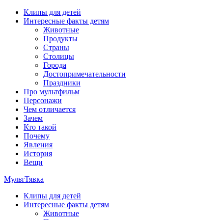
Перейти
Клипы для детей
к
Интересные факты детям
содержимому
Животные
Продукты
Страны
Столицы
Города
Достопримечательности
Праздники
Про мультфильм
Персонажи
Чем отличается
Зачем
Кто такой
Почему
Явления
История
Вещи
МультТявка
Клипы для детей
интересные факты про страны, столицы и города, клипы из
Интересные факты детям
мультфильмов, мульт-клипы, песни из мультиков, детские
Животные