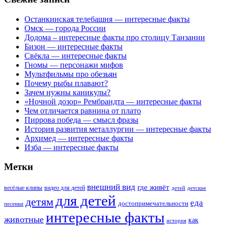
Останкинская телебашня — интересные факты
Омск — города России
Додома – интересные факты про столицу Танзании
Бизон — интересные факты
Свёкла — интересные факты
Гномы — персонажи мифов
Мультфильмы про обезьян
Почему рыбы плавают?
Зачем нужны каникулы?
«Ночной дозор» Рембрандта — интересные факты
Чем отличается равнина от плато
Пиррова победа — смысл фразы
История развития металлургии — интересные факты
Архимед — интересные факты
Изба — интересные факты
Метки
внешний вид
где живёт
весёлые клипы
видео для детей
детей
детские
для детей
детям
еда
достопримечательности
песенки
интересные факты
животные
как
история