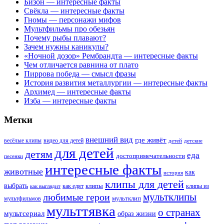
Бизон — интересные факты
Свёкла — интересные факты
Гномы — персонажи мифов
Мультфильмы про обезьян
Почему рыбы плавают?
Зачем нужны каникулы?
«Ночной дозор» Рембрандта — интересные факты
Чем отличается равнина от плато
Пиррова победа — смысл фразы
История развития металлургии — интересные факты
Архимед — интересные факты
Изба — интересные факты
Метки
внешний вид
где живёт
весёлые клипы
видео для детей
детей
детские
для детей
детям
еда
достопримечательности
песенки
интересные факты
животные
как
история
клипы для детей
выбрать
клипы
как едят
клипы из
как выглядит
мультклипы
любимые герои
мультклип
мультфильмов
мульттявка
о странах
мультсериал
образ жизни