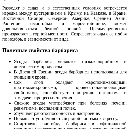
Разводят в садах, а в естественных условиях встречается
изредка между кустарниками в Крыму, на Кавказе, в Иране,
Восточной Сибири, Северной Америке, Средней Азии.
Растение зимостойкое и жароустойчивое, может
довольствоваться бедной почвой. Преимущественно
произрастает в горной местности. Созревают ягоды с сентября
по ноябрь, в зависимости от вида.
Полезные свойства барбариса
Ягоды барбариса являются низкокалорийным и
диетическим продуктом.
В Древней Греции ягоды барбариса использовали для
очищения крови.
Сок ягод обладает жаропонижающими,
противомикробными, кровеостанавливающими
свойствами, способствует очищению организма и
замедляет процессы старения.
Свежие ягоды употребляют при болезнях печени,
ревматизме, воспалении почек.
Улучшает работоспособность и настроение.
Повышает устойчивость нервной системы к стрессу.
Спиртовую настойку барбариса в официальной
медицине назначают при гепатитах и желчнокаменной