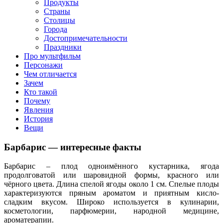
клипы, интересные факты о мультфильмах и про персонажей
Продукты
мультфильмов
Страны
Столицы
Города
Достопримечательности
Праздники
Про мультфильм
Персонажи
Чем отличается
Зачем
Кто такой
Почему
Явления
История
Вещи
Барбарис — интересные факты
Барбарис – плод одноимённого кустарника, ягода
продолговатой или шаровидной формы, красного или
чёрного цвета. Длина спелой ягоды около 1 см. Спелые плоды
характеризуются пряным ароматом и приятным кисло-
сладким вкусом. Широко используется в кулинарии,
косметологии, парфюмерии, народной медицине,
ароматерапии.