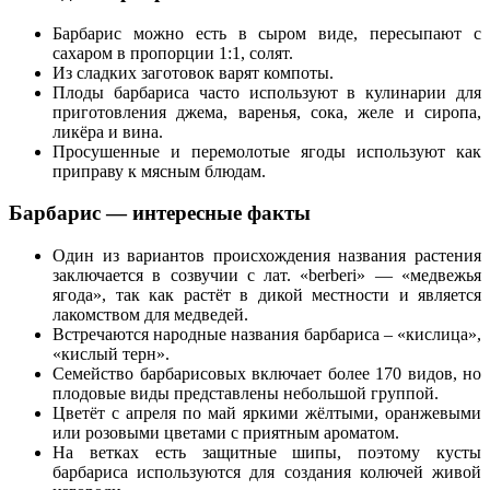
Барбарис можно есть в сыром виде, пересыпают с
сахаром в пропорции 1:1, солят.
Из сладких заготовок варят компоты.
Плоды барбариса часто используют в кулинарии для
приготовления джема, варенья, сока, желе и сиропа,
ликёра и вина.
Просушенные и перемолотые ягоды используют как
приправу к мясным блюдам.
Барбарис — интересные факты
Один из вариантов происхождения названия растения
заключается в созвучии c лат. «berberi» — «медвежья
ягода», так как растёт в дикой местности и является
лакомством для медведей.
Встречаются народные названия барбариса – «кислица»,
«кислый терн».
Семейство барбарисовых включает более 170 видов, но
плодовые виды представлены небольшой группой.
Цветёт с апреля по май яркими жёлтыми, оранжевыми
или розовыми цветами с приятным ароматом.
На ветках есть защитные шипы, поэтому кусты
барбариса используются для создания колючей живой