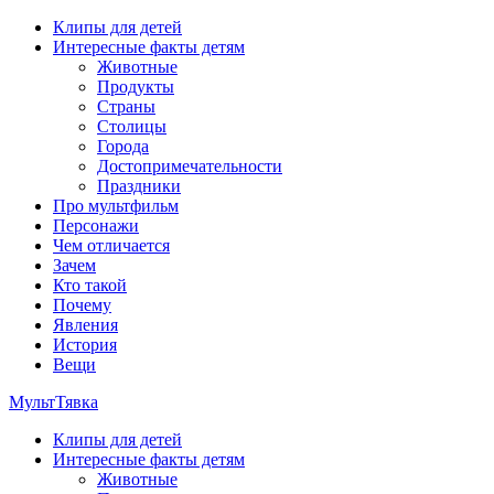
Перейти
Клипы для детей
к
Интересные факты детям
содержимому
Животные
Продукты
Страны
Столицы
Города
Достопримечательности
Праздники
Про мультфильм
Персонажи
Чем отличается
Зачем
Кто такой
Почему
Явления
История
Вещи
МультТявка
Клипы для детей
интересные факты про страны, столицы и города, клипы из
Интересные факты детям
мультфильмов, мульт-клипы, песни из мультиков, детские
Животные