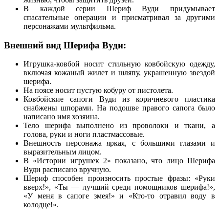
В каждой серии Шериф Вуди придумывает
спасательные операции и присматривал за другими
персонажами мультфильма.
Внешний вид Шерифа Вуди:
Игрушка-ковбой носит стильную ковбойскую одежду,
включая кожаный жилет и шляпу, украшенную звездой
шерифа.
На поясе носит пустую кобуру от пистолета.
Ковбойские сапоги Вуди из коричневого пластика
снабжены шпорами. На подошве правого сапога было
написано имя хозяина.
Тело шерифа выполнено из проволоки и ткани, а
голова, руки и ноги пластмассовые.
Внешность персонажа яркая, с большими глазами и
выразительным лицом.
В «Истории игрушек 2» показано, что лицо Шерифа
Вуди расписано вручную.
Шериф способен произносить простые фразы: «Руки
вверх!», «Ты — лучший среди помощников шерифа!»,
«У меня в сапоге змея!» и «Кто-то отравил воду в
колодце!».