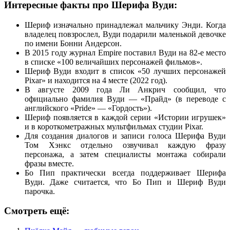
Интересные факты про Шерифа Вуди:
Шериф изначально принадлежал мальчику Энди. Когда
владелец повзрослел, Вуди подарили маленькой девочке
по имени Бонни Андерсон.
В 2015 году журнал Empire поставил Вуди на 82-е место
в списке «100 величайших персонажей фильмов».
Шериф Вуди входит в список «50 лучших персонажей
Pixar» и находится на 4 месте (2022 год).
В августе 2009 года Ли Анкрич сообщил, что
официально фамилия Вуди — «Прайд» (в переводе с
английского «Pride» — «Гордость»).
Шериф появляется в каждой серии «Истории игрушек»
и в короткометражных мультфильмах студии Pixar.
Для создания диалогов и записи голоса Шерифа Вуди
Том Хэнкс отдельно озвучивал каждую фразу
персонажа, а затем специалисты монтажа собирали
фразы вместе.
Бо Пип практически всегда поддерживает Шерифа
Вуди. Даже считается, что Бо Пип и Шериф Вуди
парочка.
Смотреть ещё: