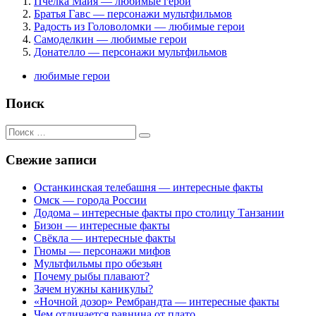
Пчёлка Майя — любимые герои
Братья Гавс — персонажи мультфильмов
Радость из Головоломки — любимые герои
Самоделкин — любимые герои
Донателло — персонажи мультфильмов
любимые герои
Поиск
Поиск
для:
Свежие записи
Останкинская телебашня — интересные факты
Омск — города России
Додома – интересные факты про столицу Танзании
Бизон — интересные факты
Свёкла — интересные факты
Гномы — персонажи мифов
Мультфильмы про обезьян
Почему рыбы плавают?
Зачем нужны каникулы?
«Ночной дозор» Рембрандта — интересные факты
Чем отличается равнина от плато