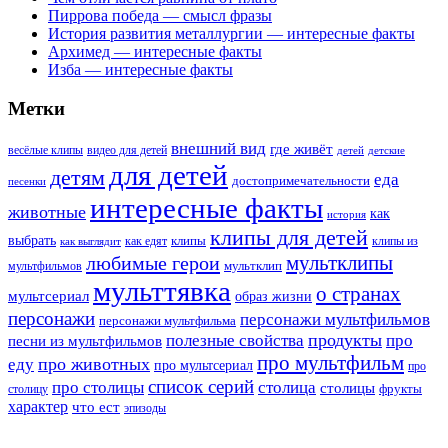
Пиррова победа — смысл фразы
История развития металлургии — интересные факты
Архимед — интересные факты
Изба — интересные факты
Метки
внешний вид
где живёт
весёлые клипы
видео для детей
детей
детские
для детей
детям
еда
достопримечательности
песенки
интересные факты
животные
как
история
клипы для детей
выбрать
клипы
как едят
клипы из
как выглядит
мультклипы
любимые герои
мультклип
мультфильмов
мульттявка
о странах
мультсериал
образ жизни
персонажи
персонажи мультфильмов
персонажи мультфильма
продукты
полезные свойства
про
песни из мультфильмов
про мультфильм
про животных
еду
про мультсериал
про
список серий
про столицы
столица
столицы
фрукты
столицу
характер
что ест
эпизоды