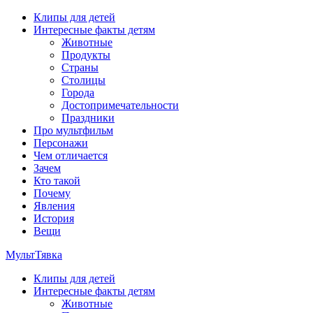
Перейти
Клипы для детей
к
Интересные факты детям
содержимому
Животные
Продукты
Страны
Столицы
Города
Достопримечательности
Праздники
Про мультфильм
Персонажи
Чем отличается
Зачем
Кто такой
Почему
Явления
История
Вещи
МультТявка
Клипы для детей
интересные факты про страны, столицы и города, клипы из
Интересные факты детям
мультфильмов, мульт-клипы, песни из мультиков, детские
Животные