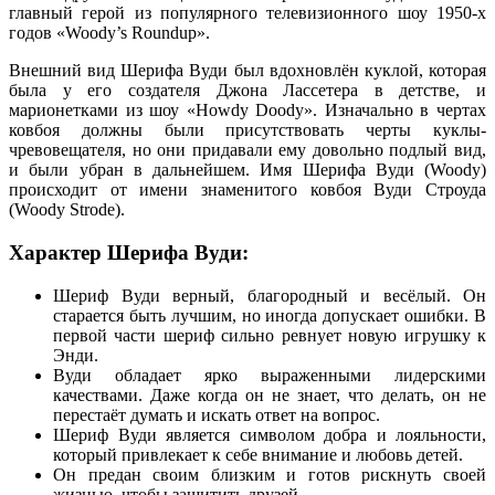
главный герой из популярного телевизионного шоу 1950-х
годов «Woody’s Roundup».
Внешний вид Шерифа Вуди был вдохновлён куклой, которая
была у его создателя Джона Лассетера в детстве, и
марионетками из шоу «Howdy Doody». Изначально в чертах
ковбоя должны были присутствовать черты куклы-
чревовещателя, но они придавали ему довольно подлый вид,
и были убран в дальнейшем. Имя Шерифа Вуди (Woody)
происходит от имени знаменитого ковбоя Вуди Строуда
(Woody Strode).
Характер Шерифа Вуди:
Шериф Вуди верный, благородный и весёлый. Он
старается быть лучшим, но иногда допускает ошибки. В
первой части шериф сильно ревнует новую игрушку к
Энди.
Вуди обладает ярко выраженными лидерскими
качествами. Даже когда он не знает, что делать, он не
перестаёт думать и искать ответ на вопрос.
Шериф Вуди является символом добра и лояльности,
который привлекает к себе внимание и любовь детей.
Он предан своим близким и готов рискнуть своей
жизнью, чтобы защитить друзей.