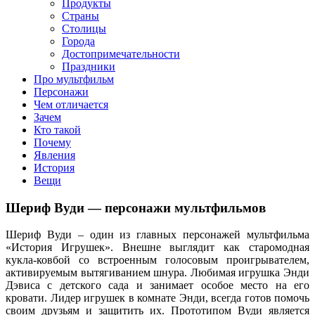
клипы, интересные факты о мультфильмах и про персонажей
Продукты
мультфильмов
Страны
Столицы
Города
Достопримечательности
Праздники
Про мультфильм
Персонажи
Чем отличается
Зачем
Кто такой
Почему
Явления
История
Вещи
Шериф Вуди — персонажи мультфильмов
Шериф Вуди – один из главных персонажей мультфильма
«История Игрушек». Внешне выглядит как старомодная
кукла-ковбой со встроенным голосовым проигрывателем,
активируемым вытягиванием шнура. Любимая игрушка Энди
Дэвиса с детского сада и занимает особое место на его
кровати. Лидер игрушек в комнате Энди, всегда готов помочь
своим друзьям и защитить их. Прототипом Вуди является