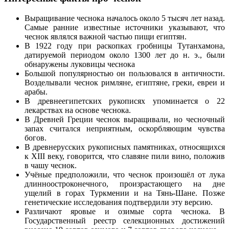
Выращивание чеснока началось около 5 тысяч лет назад.
Самые ранние известные источники указывают, что
чеснок являлся важной частью пищи египтян.
В 1922 году при раскопках гробницы Тутанхамона,
датируемой периодом около 1300 лет до н. э., были
обнаружены луковицы чеснока
Большой популярностью он пользовался в античности.
Возделывали чеснок римляне, египтяне, греки, евреи и
арабы.
В древнеегипетских рукописях упоминается о 22
лекарствах на основе чеснока.
В Древней Греции чеснок выращивали, но чесночный
запах считался неприятным, оскорбляющим чувства
богов.
В древнерусских рукописных памятниках, относящихся
к XIII веку, говорится, что славяне пили вино, положив
в чашу чеснок.
Учёные предположили, что чеснок произошёл от лука
длинноостроконечного, произрастающего на дне
ущелий в горах Туркмении и на Тянь-Шане. Позже
генетические исследования подтвердили эту версию.
Различают яровые и озимые сорта чеснока. В
Государственный реестр селекционных достижений