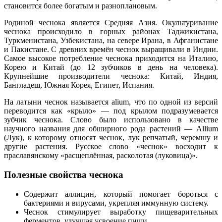
становится более богатым и разноплановым.
Родиной чеснока является Средняя Азия. Окультуривание
чеснока происходило в горных районах Таджикистана,
Туркменистана, Узбекистана, на севере Ирана, в Афганистане
и Пакистане. С древних времён чеснок выращивали в Индии.
Самое высокое потребление чеснока приходится на Италию,
Корею и Китай (до 12 зубчиков в день на человека).
Крупнейшие производители чеснока: Китай, Индия,
Бангладеш, Южная Корея, Египет, Испания.
На латыни чеснок называется alium, что по одной из версий
переводится как «крыло» — под крылом подразумевается
зубчик чеснока. Слово было использовано в качестве
научного названия для обширного рода растений — Allium
(Лук), к которому относят чеснок, лук репчатый, черемшу и
другие растения. Русское слово «чеснок» восходит к
праславянскому «расщеплённая, расколотая (луковица)».
Полезные свойства чеснока
Содержит аллицин, который помогает бороться с
бактериями и вирусами, укрепляя иммунную систему.
Чеснок стимулирует выработку пищеварительных
ферментов, улучшая усвоение пищи.