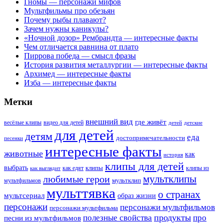
Гномы — персонажи мифов
Мультфильмы про обезьян
Почему рыбы плавают?
Зачем нужны каникулы?
«Ночной дозор» Рембрандта — интересные факты
Чем отличается равнина от плато
Пиррова победа — смысл фразы
История развития металлургии — интересные факты
Архимед — интересные факты
Изба — интересные факты
Метки
внешний вид
где живёт
весёлые клипы
видео для детей
детей
детские
для детей
детям
еда
достопримечательности
песенки
интересные факты
животные
как
история
клипы для детей
выбрать
клипы
как едят
клипы из
как выглядит
мультклипы
любимые герои
мультклип
мультфильмов
мульттявка
о странах
мультсериал
образ жизни
персонажи
персонажи мультфильмов
персонажи мультфильма
продукты
полезные свойства
про
песни из мультфильмов