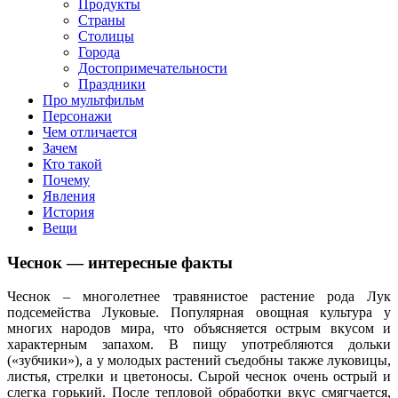
клипы, интересные факты о мультфильмах и про персонажей
Продукты
мультфильмов
Страны
Столицы
Города
Достопримечательности
Праздники
Про мультфильм
Персонажи
Чем отличается
Зачем
Кто такой
Почему
Явления
История
Вещи
Чеснок — интересные факты
Чеснок – многолетнее травянистое растение рода Лук
подсемейства Луковые. Популярная овощная культура у
многих народов мира, что объясняется острым вкусом и
характерным запахом. В пищу употребляются дольки
(«зубчики»), а у молодых растений съедобны также луковицы,
листья, стрелки и цветоносы. Сырой чеснок очень острый и
слегка горький. После тепловой обработки вкус смягчается,