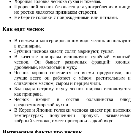
Хорошая головка чеснока сухая и тяжёлая.
Проросший чеснок безопасен для употребления в пищу,
но ростки являются признаком старости.
Не берите головки с повреждениями или пятнами.
Как едят чеснок
В свежем и консервированном виде чеснок используют
в кулинарии.
Зубчики чеснока квасят, солят, маринуют, тушат.
В качестве приправы используют сушёный молотый
чеснок. Он бывает различных фракций: хлопья,
дроблёный, измолотый в муку.
Чеснок хорошо сочетается со всеми продуктами, но
лучше всего он работает с мёдом, растительным и
сливочным маслом, сыром и перцем чили.
Благодаря острому вкусу чеснок широко используется
как приправа.
Чеснок входит в состав большинства блюд
средиземноморской кухни.
В Корее и Японии головки чеснока квасят при высоких
температурах; полученный продукт, называемый
«чёрный чеснок», имеет приторно-сладкий вкус.
Интересные факты про чеснок