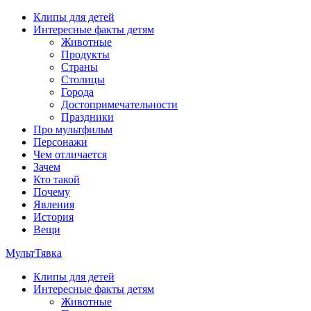
Перейти
Клипы для детей
к
Интересные факты детям
содержимому
Животные
Продукты
Страны
Столицы
Города
Достопримечательности
Праздники
Про мультфильм
Персонажи
Чем отличается
Зачем
Кто такой
Почему
Явления
История
Вещи
МультТявка
Клипы для детей
интересные факты про страны, столицы и города, клипы из
Интересные факты детям
мультфильмов, мульт-клипы, песни из мультиков, детские
Животные