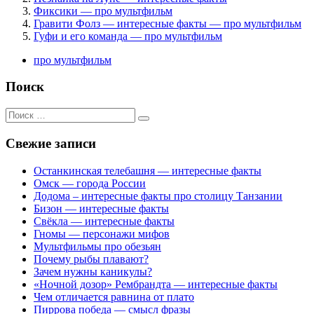
Фиксики — про мультфильм
Гравити Фолз — интересные факты — про мультфильм
Гуфи и его команда — про мультфильм
про мультфильм
Поиск
Поиск
для:
Свежие записи
Останкинская телебашня — интересные факты
Омск — города России
Додома – интересные факты про столицу Танзании
Бизон — интересные факты
Свёкла — интересные факты
Гномы — персонажи мифов
Мультфильмы про обезьян
Почему рыбы плавают?
Зачем нужны каникулы?
«Ночной дозор» Рембрандта — интересные факты
Чем отличается равнина от плато
Пиррова победа — смысл фразы