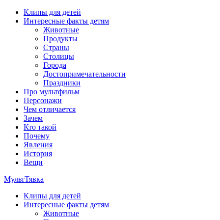
Перейти
Клипы для детей
к
Интересные факты детям
содержимому
Животные
Продукты
Страны
Столицы
Города
Достопримечательности
Праздники
Про мультфильм
Персонажи
Чем отличается
Зачем
Кто такой
Почему
Явления
История
Вещи
МультТявка
Клипы для детей
интересные факты про страны, столицы и города, клипы из
Интересные факты детям
мультфильмов, мульт-клипы, песни из мультиков, детские
Животные