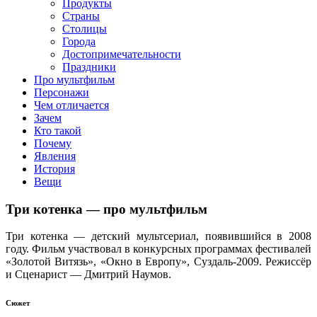
клипы, интересные факты о мультфильмах и про персонажей
Продукты
мультфильмов
Страны
Столицы
Города
Достопримечательности
Праздники
Про мультфильм
Персонажи
Чем отличается
Зачем
Кто такой
Почему
Явления
История
Вещи
Три котенка — про мультфильм
Три котенка — детский мультсериал, появившийся в 2008
году. Фильм участвовал в конкурсных программах фестивалей
«Золотой Витязь», «Окно в Европу», Суздаль-2009. Режиссёр
и Сценарист — Дмитрий Наумов.
Сюжет