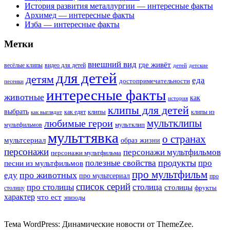
История развития металлургии — интересные факты
Архимед — интересные факты
Изба — интересные факты
Метки
внешний вид
где живёт
весёлые клипы
видео для детей
детей
детские
для детей
детям
еда
достопримечательности
песенки
интересные факты
животные
как
история
клипы для детей
выбрать
клипы
как едят
клипы из
как выглядит
мультклипы
любимые герои
мультклип
мультфильмов
мульттявка
о странах
мультсериал
образ жизни
персонажи
персонажи мультфильмов
персонажи мультфильма
продукты
полезные свойства
про
песни из мультфильмов
про мультфильм
про животных
еду
про мультсериал
про
список серий
про столицы
столица
столицы
фрукты
столицу
характер
что ест
эпизоды
Тема WordPress: Динамические новости от ThemeZee.