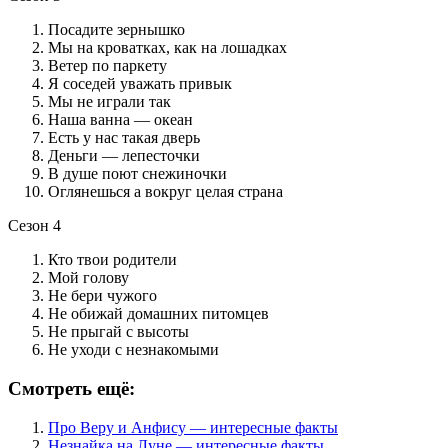
Посадите зернышко
Мы на кроватках, как на лошадках
Ветер по паркету
Я соседей уважать привык
Мы не играли так
Наша ванна — океан
Есть у нас такая дверь
Деньги — лепесточки
В душе поют снежиночки
Оглянешься а вокруг целая страна
Сезон 4
Кто твои родители
Мой голову
Не бери чужого
Не обижай домашних питомцев
Не прыгай с высоты
Не уходи с незнакомыми
Смотреть ещё:
Про Веру и Анфису — интересные факты
Незнайка на Луне — интересные факты