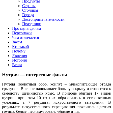
клипы, интересные факты о мультфильмах и про персонажей
Продукты
мультфильмов
Страны
Столицы
Города
Достопримечательности
Праздники
Про мультфильм
Персонажи
Чем отличается
Зачем
Кто такой
Почему
Явления
История
Вещи
Нутрия — интересные факты
Нутрия (болотный бобр, коипу) – млекопитающее отряда
грызунов. Внешне напоминает большую крысу и относится к
семейству щетинистых крыс. В природе обитает 17 видов
нутрии, при этом 10 из них образовались в естественных
условиях, а 7 результат искусственного выведения. В
результате искусственного скрещивания появилась цветная
группа: белые, перламутровые, чёрные и т.д.