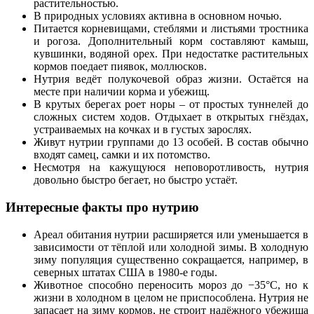
растительностью.
В природных условиях активна в основном ночью.
Питается корневищами, стеблями и листьями тростника
и рогоза. Дополнительный корм составляют камыш,
кувшинки, водяной орех. При недостатке растительных
кормов поедает пиявок, моллюсков.
Нутрия ведёт полукочевой образ жизни. Остаётся на
месте при наличии корма и убежищ.
В крутых берегах роет норы – от простых туннелей до
сложных систем ходов. Отдыхает в открытых гнёздах,
устраиваемых на кочках и в густых зарослях.
Живут нутрии группами до 13 особей. В состав обычно
входят самец, самки и их потомство.
Несмотря на кажущуюся неповоротливость, нутрия
довольно быстро бегает, но быстро устаёт.
Интересные факты про нутрию
Ареал обитания нутрии расширяется или уменьшается в
зависимости от тёплой или холодной зимы. В холодную
зиму популяция существенно сокращается, например, в
северных штатах США в 1980-е годы.
Животное способно переносить мороз до −35°C, но к
жизни в холодном в целом не приспособлена. Нутрия не
запасает на зиму кормов, не строит надёжного убежища