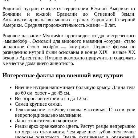
Родиной нутрии считается территории Южной Америки от
Боливии и южной Бразилии до Огненной Земли.
Акклиматизирована во многих странах Европы и Северной
Америки. Средняя продолжительность жизни – 8 лет.
Родовое название Myocastor происходит от древнегреческого
«мышебобр». Основой для видового названия «coypus» стало
испанское слово «coipú» — «нутрия». Первые фермы по
разведению нутрий были основаны в конце XIX—начале XX
веков в Аргентине. Нутрию возможно приручить и содержать
в качестве домашнего животного.
Интересные факты про внешний вид нутрии
Внешне нутрия напоминает большую крысу. Длина тела
до 60 см, хвост – до 45 см.
Вес взрослой нутрии от 5 до 12 кг.
Самец крупнее самки.
Телосложение тяжёлое, голова массивная. Глаза и уши
непропорционально маленькие.
Лапы относительно короткие.
Резцы ярко-оранжевого цвета. Растут резцы непрерывно
по мере их стачивания. Чем ярче цвет зубов, тем лучше
здоровье животного. Эмаль окрашивает в оранжевый