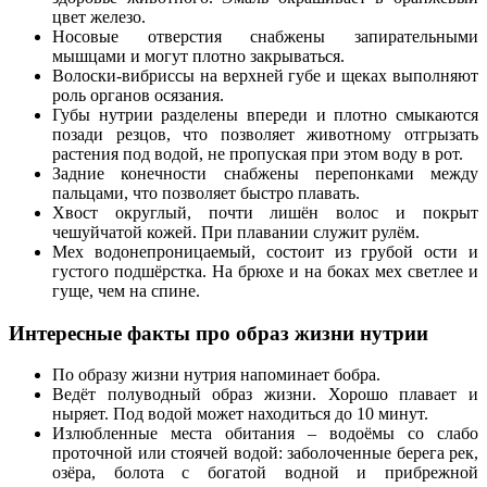
цвет железо.
Носовые отверстия снабжены запирательными
мышцами и могут плотно закрываться.
Волоски-вибриссы на верхней губе и щеках выполняют
роль органов осязания.
Губы нутрии разделены впереди и плотно смыкаются
позади резцов, что позволяет животному отгрызать
растения под водой, не пропуская при этом воду в рот.
Задние конечности снабжены перепонками между
пальцами, что позволяет быстро плавать.
Хвост округлый, почти лишён волос и покрыт
чешуйчатой кожей. При плавании служит рулём.
Мех водонепроницаемый, состоит из грубой ости и
густого подшёрстка. На брюхе и на боках мех светлее и
гуще, чем на спине.
Интересные факты про образ жизни нутрии
По образу жизни нутрия напоминает бобра.
Ведёт полуводный образ жизни. Хорошо плавает и
ныряет. Под водой может находиться до 10 минут.
Излюбленные места обитания – водоёмы со слабо
проточной или стоячей водой: заболоченные берега рек,
озёра, болота с богатой водной и прибрежной