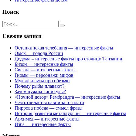
Поиск
Поиск
для:
Свежие записи
Останкинская телебашня — интересные факты
Омск — города России
Додома – интересные факты про столицу Танзании
Бизон — интересные факты
Свёкла — интересные факты
Гномы — персонажи мифов
Мультфильмы про обезьян
Почему рыбы плавают?
Зачем нужны каникулы?
«Ночной дозор» Рембрандта — интересные факты
Чем отличается равнина от плато
Пиррова победа — смысл фразы
История развития металлургии — интересные факты
Архимед — интересные факты
Изба — интересные факты