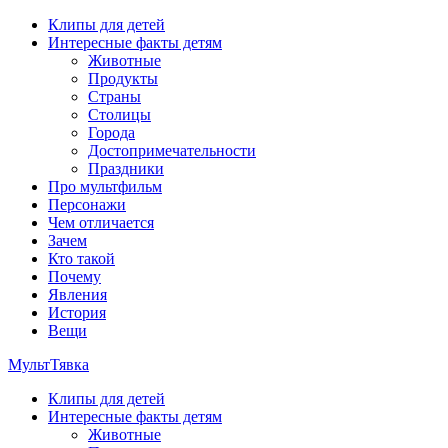
Перейти
Клипы для детей
к
Интересные факты детям
содержимому
Животные
Продукты
Страны
Столицы
Города
Достопримечательности
Праздники
Про мультфильм
Персонажи
Чем отличается
Зачем
Кто такой
Почему
Явления
История
Вещи
МультТявка
Клипы для детей
интересные факты про страны, столицы и города, клипы из
Интересные факты детям
мультфильмов, мульт-клипы, песни из мультиков, детские
Животные