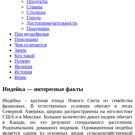
клипы, интересные факты о мультфильмах и про персонажей
Продукты
мультфильмов
Страны
Столицы
Города
Достопримечательности
Праздники
Про мультфильм
Персонажи
Чем отличается
Зачем
Кто такой
Почему
Явления
История
Вещи
Индейка — интересные факты
Инде́йка – крупная птица Нового Света из семейства
фазановых. В естественных условиях обитает в лесах
Северной Америки, широко распространены на юго-востоке
США и в Мексике. Большое количество диких индеек обитает
в Канаде, но это результат специального расселения.
Родоначальник домашних индюков. Одомашненная индейка
является одним из основных видов сельскохозяйственной