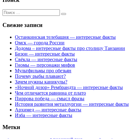
Поиск
для:
Свежие записи
Останкинская телебашня — интересные факты
Омск — города России
Додома – интересные факты про столицу Танзании
Бизон — интересные факты
Свёкла — интересные факты
Гномы — персонажи мифов
Мультфильмы про обезьян
Почему рыбы плавают?
Зачем нужны каникулы?
«Ночной дозор» Рембрандта — интересные факты
Чем отличается равнина от плато
Пиррова победа — смысл фразы
История развития металлургии — интересные факты
Архимед — интересные факты
Изба — интересные факты
Метки