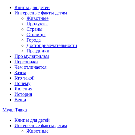
Перейти
Клипы для детей
к
Интересные факты детям
содержимому
Животные
Продукты
Страны
Столицы
Города
Достопримечательности
Праздники
Про мультфильм
Персонажи
Чем отличается
Зачем
Кто такой
Почему
Явления
История
Вещи
МультТявка
Клипы для детей
интересные факты про страны, столицы и города, клипы из
Интересные факты детям
мультфильмов, мульт-клипы, песни из мультиков, детские
Животные