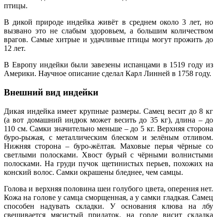
птицы.
В дикой природе индейка живёт в среднем около 3 лет, но
вызвано это не слабым здоровьем, а большим количеством
врагов. Самые хитрые и удачливые птицы могут прожить до
12 лет.
В Европу индейки были завезены испанцами в 1519 году из
Америки. Научное описание сделал Карл Линней в 1758 году.
Внешний вид индейки
Дикая индейка имеет крупные размеры. Самец весит до 8 кг
(а вот домашний индюк может весить до 35 кг), длина – до
110 см. Самки значительно меньше – до 5 кг. Верхняя сторона
буро-рыжая, с металлическим блеском и зелёным отливом.
Нижняя сторона – буро-жёлтая. Маховые перья чёрные со
светлыми полосками. Хвост бурый с чёрными волнистыми
полосками. На груди пучок щетинистых перьев, похожих на
конский волос. Самки окрашены бледнее, чем самцы.
Голова и верхняя половина шеи голубого цвета, оперения нет.
Кожа на голове у самца сморщенная, а у самки гладкая. Самец
способен надувать складки. У основания клюва на лбу
свешивается мясистый придаток, на горле висит складка