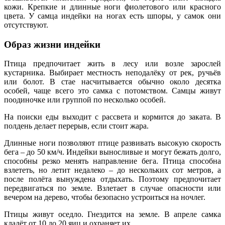
кожи. Крепкие и длинные ноги фиолетового или красного
цвета. У самца индейки на ногах есть шпоры, у самок они
отсутствуют.
Образ жизни индейки
Птица предпочитает жить в лесу или возле зарослей
кустарника. Выбирает местность неподалёку от рек, ручьёв
или болот. В стае насчитывается обычно около десятка
особей, чаще всего это самка с потомством. Самцы живут
поодиночке или группой по несколько особей.
На поиски еды выходит с рассвета и кормится до заката. В
полдень делает перерыв, если стоит жара.
Длинные ноги позволяют птице развивать высокую скорость
бега – до 50 км/ч. Индейки выносливые и могут бежать долго,
способны резко менять направление бега. Птица способна
взлететь, но летит недалеко – до нескольких сот метров, а
после полёта вынуждена отдыхать. Поэтому предпочитает
передвигаться по земле. Взлетает в случае опасности или
вечером на дерево, чтобы безопасно устроиться на ночлег.
Птицы живут оседло. Гнездится на земле. В апреле самка
кладёт от 10 до 20 яиц и охраняет их.