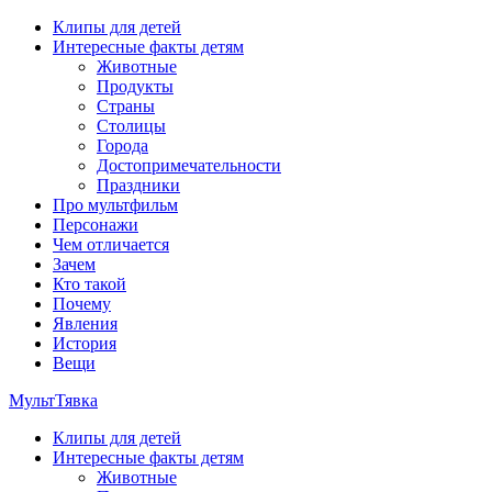
Перейти
Клипы для детей
к
Интересные факты детям
содержимому
Животные
Продукты
Страны
Столицы
Города
Достопримечательности
Праздники
Про мультфильм
Персонажи
Чем отличается
Зачем
Кто такой
Почему
Явления
История
Вещи
МультТявка
Клипы для детей
интересные факты про страны, столицы и города, клипы из
Интересные факты детям
мультфильмов, мульт-клипы, песни из мультиков, детские
Животные