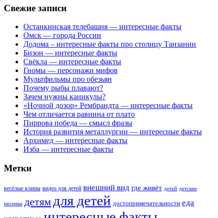
Свежие записи
Останкинская телебашня — интересные факты
Омск — города России
Додома – интересные факты про столицу Танзании
Бизон — интересные факты
Свёкла — интересные факты
Гномы — персонажи мифов
Мультфильмы про обезьян
Почему рыбы плавают?
Зачем нужны каникулы?
«Ночной дозор» Рембрандта — интересные факты
Чем отличается равнина от плато
Пиррова победа — смысл фразы
История развития металлургии — интересные факты
Архимед — интересные факты
Изба — интересные факты
Метки
внешний вид
где живёт
весёлые клипы
видео для детей
детей
детские
для детей
детям
еда
достопримечательности
песенки
интересные факты