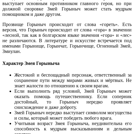
выступает основным противником главного героя, но при
должной сноровке Змей Горыныч может стать мудрым
помощником и даже другом.
Прозвище Горыныч происходит от слова «гореть». Есть
версия, что Горыныч происходит от слова «гора» в значении
«лесной, так как в болгарском языке значения «гора» и «лес»
не различаются. В литературе и искусстве встречается под
именами Горынище, Горынчат, Горынчище, Огненный Змей,
Змиулан.
Характер Змея Горыныча
Жестокий и беспощадный персонаж, ответственный за
сохранение пути между мирами живых и мёртвых. Не
знает жалости по отношению к своим врагам.
Если выполнить ряд условий, Змей Горыныч может
оказать помощь путешественнику. Если соперник
достойный, то Горыныч нередко проявляет
снисхождение и даже доброту.
Змей Горыныч нередко выступает символом могущества
и силы, который может победить любого врага.
Учитывая возраст Змея Горыныча, неудивительна его
способность к мудрым высказываниям и дельным