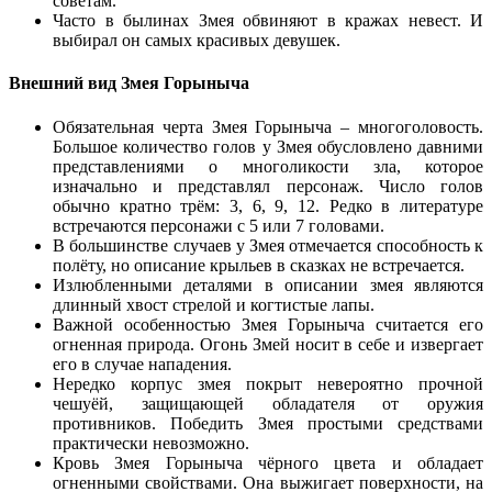
советам.
Часто в былинах Змея обвиняют в кражах невест. И
выбирал он самых красивых девушек.
Внешний вид Змея Горыныча
Обязательная черта Змея Горыныча – многоголовость.
Большое количество голов у Змея обусловлено давними
представлениями о многоликости зла, которое
изначально и представлял персонаж. Число голов
обычно кратно трём: 3, 6, 9, 12. Редко в литературе
встречаются персонажи с 5 или 7 головами.
В большинстве случаев у Змея отмечается способность к
полёту, но описание крыльев в сказках не встречается.
Излюбленными деталями в описании змея являются
длинный хвост стрелой и когтистые лапы.
Важной особенностью Змея Горыныча считается его
огненная природа. Огонь Змей носит в себе и извергает
его в случае нападения.
Нередко корпус змея покрыт невероятно прочной
чешуёй, защищающей обладателя от оружия
противников. Победить Змея простыми средствами
практически невозможно.
Кровь Змея Горыныча чёрного цвета и обладает
огненными свойствами. Она выжигает поверхности, на