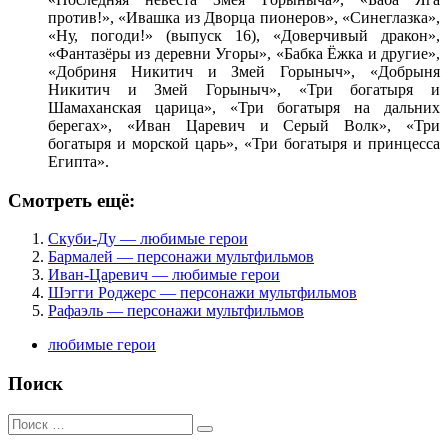
против!», «Ивашка из Дворца пионеров», «Синеглазка»,
«Ну, погоди!» (выпуск 16), «Доверчивый дракон»,
«Фантазёры из деревни Угоры», «Бабка Ёжка и другие»,
«Добриня Никитич и Змей Горыныч», «Добрыня
Никитич и Змей Горыныч», «Три богатыря и
Шамаханская царица», «Три богатыря на дальних
берегах», «Иван Царевич и Серый Волк», «Три
богатыря и морской царь», «Три богатыря и принцесса
Египта».
Смотреть ещё:
Скуби-Ду — любимые герои
Бармалей — персонажи мультфильмов
Иван-Царевич — любимые герои
Шэгги Роджерс — персонажи мультфильмов
Рафаэль — персонажи мультфильмов
любимые герои
Поиск
Поиск
для: