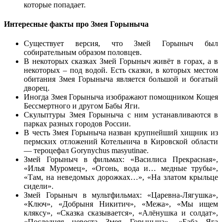
которые попадает.
Интересные факты про Змея Горыныча
Существует версия, что Змей Горыныч был
собирательным образом половцев.
В некоторых сказках Змей Горыныч живёт в горах, а в
некоторых – под водой. Есть сказки, в которых местом
обитания Змея Горыныча является большой и богатый
дворец.
Иногда Змея Горыныча изображают помощником Кощея
Бессмертного и другом Бабы Яги.
Скульптуры Змея Горыныча с ним устанавливаются в
парках разных городов России.
В честь Змея Горыныча назван крупнейший хищник из
пермских отложений Котельнича в Кировской области
— тероцефал Gorynychus masyutinae.
Змей Горыныч в фильмах: «Василиса Прекрасная»,
«Илья Муромец», «Огонь, вода и… медные трубы»,
«Там, на неведомых дорожках…», «На златом крыльце
сидели».
Змей Горыныч в мультфильмах: «Царевна-Лягушка»,
«Ключ», «Добрыня Никитич», «Межа», «Мы ищем
кляксу», «Сказка сказывается», «Алёнушка и солдат»,
«Последняя невеста Змея Горыныча», «Баба Яга