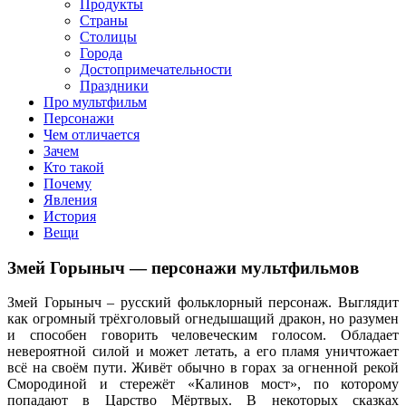
клипы, интересные факты о мультфильмах и про персонажей
Продукты
мультфильмов
Страны
Столицы
Города
Достопримечательности
Праздники
Про мультфильм
Персонажи
Чем отличается
Зачем
Кто такой
Почему
Явления
История
Вещи
Змей Горыныч — персонажи мультфильмов
Змей Горыныч – русский фольклорный персонаж. Выглядит
как огромный трёхголовый огнедышащий дракон, но разумен
и способен говорить человеческим голосом. Обладает
невероятной силой и может летать, а его пламя уничтожает
всё на своём пути. Живёт обычно в горах за огненной рекой
Смородиной и стережёт «Калинов мост», по которому
попадают в Царство Мёртвых. В некоторых сказках