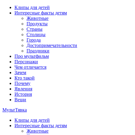
Перейти
Клипы для детей
к
Интересные факты детям
содержимому
Животные
Продукты
Страны
Столицы
Города
Достопримечательности
Праздники
Про мультфильм
Персонажи
Чем отличается
Зачем
Кто такой
Почему
Явления
История
Вещи
МультТявка
Клипы для детей
интересные факты про страны, столицы и города, клипы из
Интересные факты детям
мультфильмов, мульт-клипы, песни из мультиков, детские
Животные