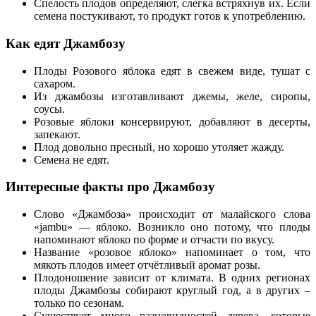
Спелость плодов определяют, слегка встряхнув их. Если
семена постукивают, то продукт готов к употреблению.
Как едят Джамбозу
Плоды Розового яблока едят в свежем виде, тушат с
сахаром.
Из джамбозы изготавливают джемы, желе, сиропы,
соусы.
Розовые яблоки консервируют, добавляют в десерты,
запекают.
Плод довольно пресный, но хорошо утоляет жажду.
Семена не едят.
Интересные факты про Джамбозу
Слово «Джамбоза» происходит от малайского слова
«jambu» — яблоко. Возникло оно потому, что плоды
напоминают яблоко по форме и отчасти по вкусу.
Название «розовое яблоко» напоминает о том, что
мякоть плодов имеет отчётливый аромат розы.
Плодоношение зависит от климата. В одних регионах
плоды Джамбозы собирают круглый год, а в других –
только по сезонам.
Существует много разновидностей дерева, которые