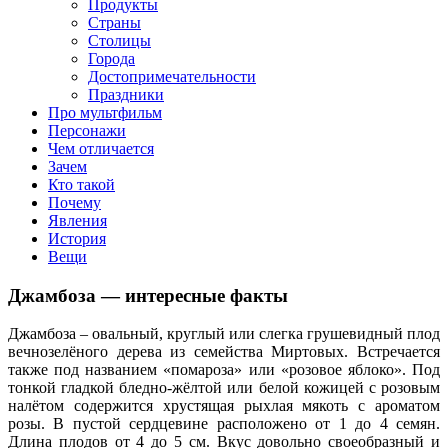
клипы, интересные факты о мультфильмах и про персонажей
Продукты
мультфильмов
Страны
Столицы
Города
Достопримечательности
Праздники
Про мультфильм
Персонажи
Чем отличается
Зачем
Кто такой
Почему
Явления
История
Вещи
Джамбоза — интересные факты
Джамбоза – овальный, круглый или слегка грушевидный плод
вечнозелёного дерева из семейства Миртовых. Встречается
также под названием «помароза» или «розовое яблоко». Под
тонкой гладкой бледно-жёлтой или белой кожицей с розовым
налётом содержится хрустящая рыхлая мякоть с ароматом
розы. В пустой сердцевине расположено от 1 до 4 семян.
Длина плодов от 4 до 5 см. Вкус довольно своеобразный и