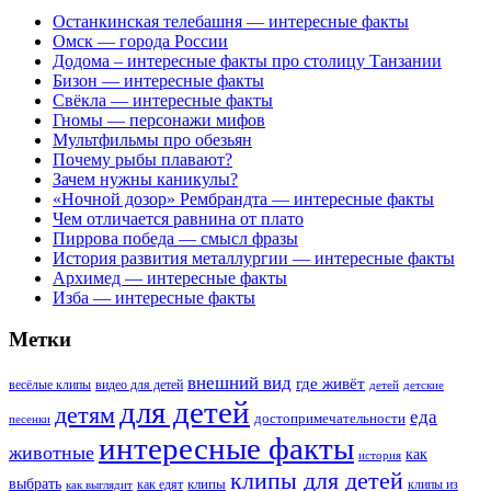
Останкинская телебашня — интересные факты
Омск — города России
Додома – интересные факты про столицу Танзании
Бизон — интересные факты
Свёкла — интересные факты
Гномы — персонажи мифов
Мультфильмы про обезьян
Почему рыбы плавают?
Зачем нужны каникулы?
«Ночной дозор» Рембрандта — интересные факты
Чем отличается равнина от плато
Пиррова победа — смысл фразы
История развития металлургии — интересные факты
Архимед — интересные факты
Изба — интересные факты
Метки
внешний вид
где живёт
весёлые клипы
видео для детей
детей
детские
для детей
детям
еда
достопримечательности
песенки
интересные факты
животные
как
история
клипы для детей
выбрать
клипы
как едят
клипы из
как выглядит