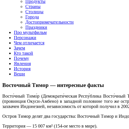
Продукты
Страны
Столицы
Города
Достопримечательности
Праздники
Про мультфильм
Персонажи
Чем отличается
Зачем
Кто такой
Почему
Явления
История
Вещи
Восточный Тимор — интересные факты
Восто́чный Тимо́р (Демократи́ческая Респу́блика Восто́чны
(провинция Окуси-Амбено) в западной половине того же остро
захвачен Индонезией, независимость от которой получил в 2002
Остров Тимор делят два государства: Восточный Тимор и Индо
Территория — 15 007 км² (154-ое место в мире).