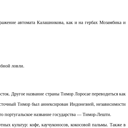
бражение автомата Калашникова, как и на гербах Мозамбика и
ыбной ловли.
осток. Другое название страны Тимор Лоросае переводиться как
осточный Тимор был аннексирован Индонезией, независимости
то португальское название государства — Тимор-Лешти.
ных культур: кофе, каучуконосов, кокосовой пальмы. Также в