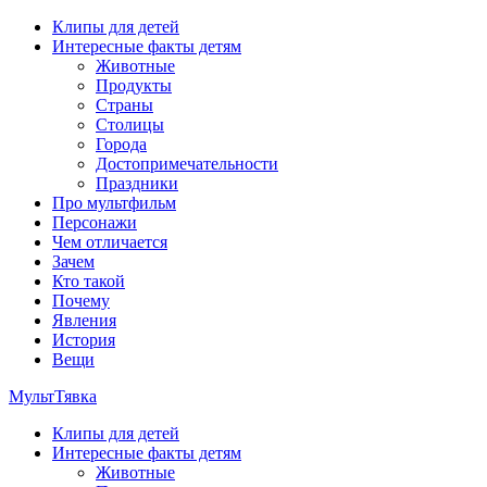
Перейти
Клипы для детей
к
Интересные факты детям
содержимому
Животные
Продукты
Страны
Столицы
Города
Достопримечательности
Праздники
Про мультфильм
Персонажи
Чем отличается
Зачем
Кто такой
Почему
Явления
История
Вещи
МультТявка
Клипы для детей
интересные факты про страны, столицы и города, клипы из му
Интересные факты детям
мультфильмов
Животные