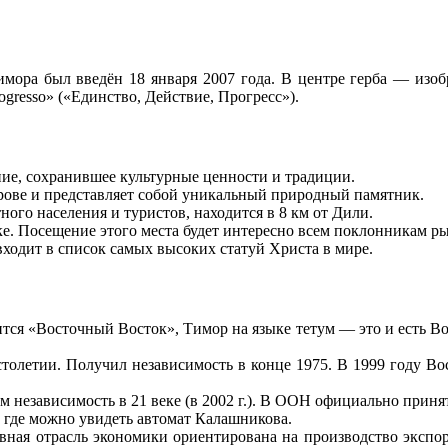
имора был введён 18 января 2007 года. В центре герба — изо
ogresso» («Единство, Действие, Прогресс»).
ие, сохранившее культурные ценности и традиции.
рове и представляет собой уникальный природный памятник.
ого населения и туристов, находится в 8 км от Дили.
е. Посещение этого места будет интересно всем поклонникам р
входит в список самых высоких статуй Христа в мире.
ится «Восточный Восток», Тимор на языке тетум — это и есть В
толетии. Получил независимость в конце 1975. В 1999 году В
независимость в 21 веке (в 2002 г.). В ООН официально приня
 где можно увидеть автомат Калашникова.
ная отрасль экономики ориентирована на производство экспорт