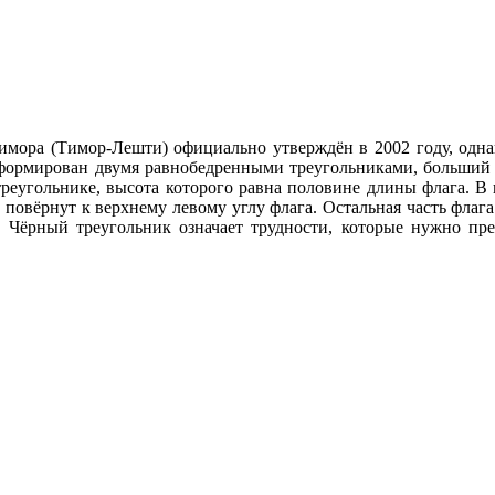
мора (Тимор-Лешти) официально утверждён в 2002 году, однак
сформирован двумя равнобедренными треугольниками, больший 
треугольнике, высота которого равна половине длины флага. В 
ы повёрнут к верхнему левому углу флага. Остальная часть фла
. Чёрный треугольник означает трудности, которые нужно прео