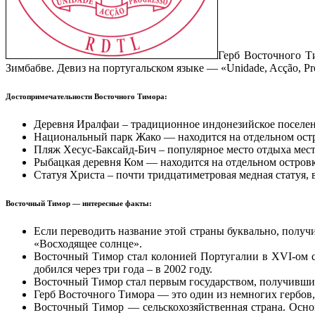
Герб Восточного Т
Зимбабве. Девиз на португальском языке — «Unidade, Acção, Pr
Достопримечательности Восточного Тимора:
Деревня Иралфаи – традиционное индонезийское поселен
Национальный парк Жако — находится на отдельном ост
Пляж Хесус-Баксайд-Бич – популярное место отдыха местн
Рыбацкая деревня Ком — находится на отдельном островк
Статуя Христа – почти тридцатиметровая медная статуя, 
Восточный Тимор — интересные факты:
Если переводить название этой страны буквально, получ
«Восходящее солнце».
Восточный Тимор стал колонией Португалии в XVI-ом с
добился через три года – в 2002 году.
Восточный Тимор стал первым государством, получившим 
Герб Восточного Тимора — это один из немногих гербов,
Восточный Тимор — сельскохозяйственная страна. Основ