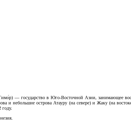
й Тимо́р) — государство в Юго-Восточной Азии, занимающее в
ва и небольшие острова Атауру (на севере) и Жаку (на восток
 году.
незия.