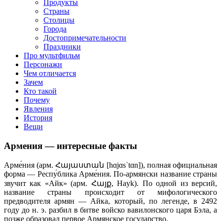
клипы, интересные факты о мультфильмах и про персонажей
Продукты
мультфильмов
Страны
Столицы
Города
Достопримечательности
Праздники
Про мультфильм
Персонажи
Чем отличается
Зачем
Кто такой
Почему
Явления
История
Вещи
Армения — интересные факты
Арме́ния (арм. Հայաստան [hɑjɑsˈtɑn]), полная официальная
форма — Респу́блика Арме́ния. По-армянски название страны
звучит как «Айк» (арм. Հայք, Hayk). По одной из версий,
название страны происходит от мифологического
предводителя армян — Айка, который, по легенде, в 2492
году до н. э. разбил в битве войско вавилонского царя Бэла, а
позже образовал первое Армянское государство.