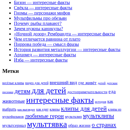
Бизон — интересные факты
Свёкла — интересные факты
Гномы — персонажи мифов
Мультфильмы про обезьян
Почему рыбы плавают?
Зачем нужны каникулы?
«Ночной дозор» Рембрандта — интересные факты
Чем отличается равнина от плато
Пиррова победа — смысл фразы
История развития металлургии — интересные факты
Архимед — интересные факты
Изба — интересные факты
Метки
внешний вид
где живёт
весёлые клипы
видео для детей
детей
детские
для детей
детям
еда
достопримечательности
песенки
интересные факты
животные
как
история
клипы для детей
выбрать
клипы
как едят
клипы из
как выглядит
мультклипы
любимые герои
мультклип
мультфильмов
мульттявка
о странах
мультсериал
образ жизни