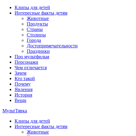
Перейти
Клипы для детей
к
Интересные факты детям
содержимому
Животные
Продукты
Страны
Столицы
Города
Достопримечательности
Праздники
Про мультфильм
Персонажи
Чем отличается
Зачем
Кто такой
Почему
Явления
История
Вещи
МультТявка
Клипы для детей
интересные факты про страны, столицы и города, клипы из
Интересные факты детям
мультфильмов, мульт-клипы, песни из мультиков, детские
Животные