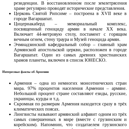
резиденции. В восстановленном после землетрясения
храме регулярно проводят исторические представления.
Церковь Святой Рипсиме – построена в XVII веке в
городе Вагаршапат.
Цицернакаберд – мемориальный комплекс,
посвященный геноциду армян в начале ХХ века.
Включает 44-метровую стелу, постамент с горящим
вечным огнем, стену траура и Музей геноцида армян.
Эчмиадзинский кафедральный собор – главный храм
Армянской апостольской церкви, расположен в городе
Вагаршапат. Один из самых древних христианских
храмов планеты, включен в список ЮНЕСКО.
Интересные факты об Армении
Армения – одна из немногих моноэтнических стран
мира. 97% процентов населения Армении – армяне.
Небольшой процент стране составляют езиды, русские,
украинцы, курды и т.д.
Скромная по размерам Армения находится сразу в трёх
климатических поясах.
Лингвисты называют армянский алфавит одним из трёх
самых совершенных в мире (вместе с грузинским и
корейским). Напомнин, что создатаелем грузинского