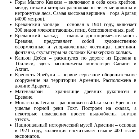
Горы Малого Кавказа – включают в себя семь хребтов,
между пиками которых расположены зеленые долины и
нетронутые леса. Самая высокая вершина – гора Арагац
(4090 метров).
Ереванский зоопарк – основан в 1941 году, включает
300 видов млекопитающих, птиц, беспозвоночных, рыб.
Ереванский каскад – главная достопримечательность
Еревана, представляет собой художественно
оформленные и упорядоченные лестницы, цветники,
фонтаны, скульптуры на склонах Канакерских холмов.
Каньон Дебед – раскинулся по дороге из Еревана в
Тбилиси, здесь расположены монастыри Санаин и
Ахпат.
Крепость Эребуни – первое серьезное оборонительное
сооружение на территории Армении. Расположена в
долине Арарата.
Матенадаран – хранилище древних рукописей в
Ереване.
Монастырь Гегард – расположен в 40-ка км от Еревана в
ущелье горной реки Гохт. Построен на скалах, а
некоторые помещения просто выдолблены внутри
утесов.
Национальный исторический музей Армении – основан
в 1921 году, коллекция насчитывает свыше 400 тысяч
экспонатов.