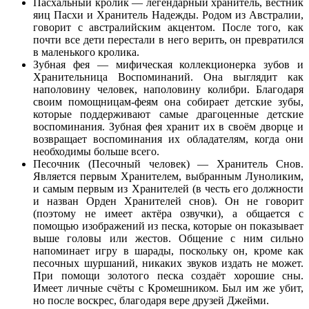
Пасхальный кролик — легендарный хранитель, вестник
яиц Пасхи и Хранитель Надежды. Родом из Австралии,
говорит с австралийским акцентом. После того, как
почти все дети перестали в него верить, он превратился
в маленького кролика.
Зубная фея — мифическая коллекционерка зубов и
Хранительница Воспоминаний. Она выглядит как
наполовину человек, наполовину колибри. Благодаря
своим помощницам-феям она собирает детские зубы,
которые поддерживают самые драгоценные детские
воспоминания. Зубная фея хранит их в своём дворце и
возвращает воспоминания их обладателям, когда они
необходимы больше всего.
Песочник (Песочный человек) — Хранитель Снов.
Является первым Хранителем, выбранным Луноликим,
и самым первым из Хранителей (в честь его должности
и назван Орден Хранителей снов). Он не говорит
(поэтому не имеет актёра озвучки), а общается с
помощью изображений из песка, которые он показывает
выше головы или жестов. Общение с ним сильно
напоминает игру в шарады, поскольку он, кроме как
песочных шуршаний, никаких звуков издать не может.
При помощи золотого песка создаёт хорошие сны.
Имеет личные счёты с Кромешником. Был им же убит,
но после воскрес, благодаря вере друзей Джейми.