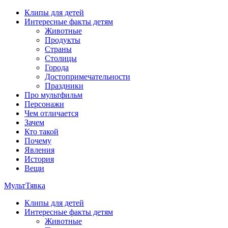
Перейти
Клипы для детей
к
Интересные факты детям
содержимому
Животные
Продукты
Страны
Столицы
Города
Достопримечательности
Праздники
Про мультфильм
Персонажи
Чем отличается
Зачем
Кто такой
Почему
Явления
История
Вещи
МультТявка
Клипы для детей
интересные факты про страны, столицы и города, клипы из
Интересные факты детям
мультфильмов, мульт-клипы, песни из мультиков, детские
Животные