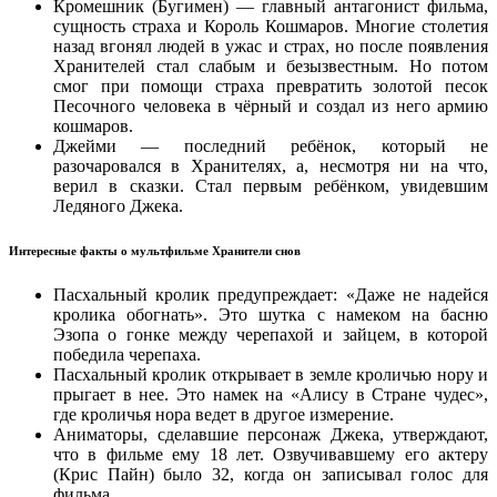
Кромешник (Бугимен) — главный антагонист фильма,
сущность страха и Король Кошмаров. Многие столетия
назад вгонял людей в ужас и страх, но после появления
Хранителей стал слабым и безызвестным. Но потом
смог при помощи страха превратить золотой песок
Песочного человека в чёрный и создал из него армию
кошмаров.
Джейми — последний ребёнок, который не
разочаровался в Хранителях, а, несмотря ни на что,
верил в сказки. Стал первым ребёнком, увидевшим
Ледяного Джека.
Интересные факты о мультфильме Хранители снов
Пасхальный кролик предупреждает: «Даже не надейся
кролика обогнать». Это шутка с намеком на басню
Эзопа о гонке между черепахой и зайцем, в которой
победила черепаха.
Пасхальный кролик открывает в земле кроличью нору и
прыгает в нее. Это намек на «Алису в Стране чудес»,
где кроличья нора ведет в другое измерение.
Аниматоры, сделавшие персонаж Джека, утверждают,
что в фильме ему 18 лет. Озвучивавшему его актеру
(Крис Пайн) было 32, когда он записывал голос для
фильма.