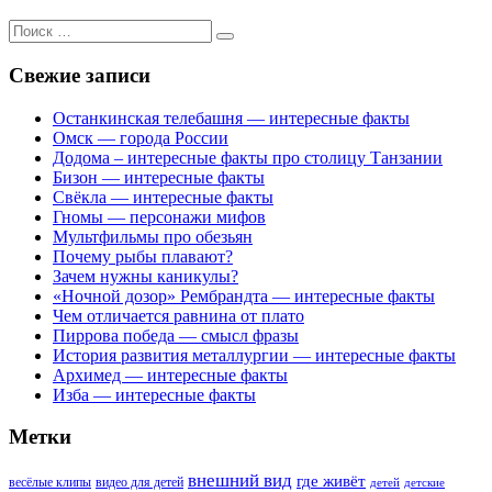
Поиск
для:
Свежие записи
Останкинская телебашня — интересные факты
Омск — города России
Додома – интересные факты про столицу Танзании
Бизон — интересные факты
Свёкла — интересные факты
Гномы — персонажи мифов
Мультфильмы про обезьян
Почему рыбы плавают?
Зачем нужны каникулы?
«Ночной дозор» Рембрандта — интересные факты
Чем отличается равнина от плато
Пиррова победа — смысл фразы
История развития металлургии — интересные факты
Архимед — интересные факты
Изба — интересные факты
Метки
внешний вид
где живёт
весёлые клипы
видео для детей
детей
детские