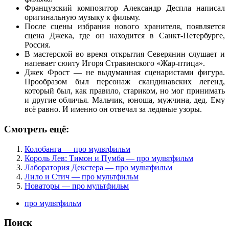
Французский композитор Александр Деспла написал
оригинальную музыку к фильму.
После сцены избрания нового хранителя, появляется
сцена Джека, где он находится в Санкт-Петербурге,
Россия.
В мастерской во время открытия Северянин слушает и
напевает сюиту Игоря Стравинского «Жар-птица».
Джек Фрост — не выдуманная сценаристами фигура.
Прообразом был персонаж скандинавских легенд,
который был, как правило, стариком, но мог принимать
и другие обличья. Мальчик, юноша, мужчина, дед. Ему
всё равно. И именно он отвечал за ледяные узоры.
Смотреть ещё:
Колобанга — про мультфильм
Король Лев: Тимон и Пумба — про мультфильм
Лаборатория Декстера — про мультфильм
Лило и Стич — про мультфильм
Новаторы — про мультфильм
про мультфильм
Поиск