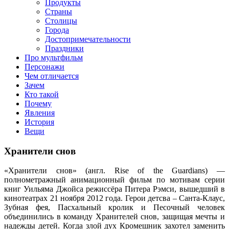
клипы, интересные факты о мультфильмах и про персонажей
Продукты
мультфильмов
Страны
Столицы
Города
Достопримечательности
Праздники
Про мультфильм
Персонажи
Чем отличается
Зачем
Кто такой
Почему
Явления
История
Вещи
Хранители снов
«Хранители снов» (англ. Rise of the Guardians) —
полнометражный анимационный фильм по мотивам серии
книг Уильяма Джойса режиссёра Питера Рэмси, вышедший в
кинотеатрах 21 ноября 2012 года. Герои детсва – Санта-Клаус,
Зубная фея, Пасхальный кролик и Песочный человек
объединились в команду Хранителей снов, защищая мечты и
надежды детей. Когда злой дух Кромешник захотел заменить