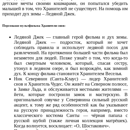
детские мечты своими кошмарами, он попытался убедить
малышей в том, что Хранителей не существует. На помощь им
приходит дух зимы – Ледяной Джек.
Персонажи мультфильма Хранители снов:
Ледяной Джек — главный герой фильма и дух зимы.
Ледяной Джек — подросток, который не хочет
соблюдать правила и использует ледяной посох для
развлечений. На протяжении большей части фильма был
незаметен для людей. Позже узнаёт о том, что когда-то
был смертным человеком, который, спасая сестру,
утонул в ледяном озере, и был возрождён, как зимний
дух. К концу фильма становится Хранителем Веселья.
Ник Северянин (Санта-Клаус) — лидер Хранителей
снов и Хранитель Чудес. Он живёт на Северном полюсе,
в Замке Льда, и обслуживается местными жителями —
йети, которые построили замок и мастерскую. В
оригинальной озвучке у Северянина сильный русский
акцент, к тому же ряд особенностей как бы указывают
на русскую принадлежность героя, например, вместо
классического костюма Санты — чёрная папаха с
русской шубой (также личная коллекция матрёшек).
Когда волнуется, восклицает: «О, Шостакович».