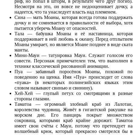
риф, но попал в шторм, в результате чего друг погиб).
Несмотря на это, он вовсе не недооценивает дочку, а
надеется, что та унаследует власть над племенем.
Сина — мать Моаны, которая всегда готова поддержать
дочку и не сомневается в правильности её выбора, хотя
пытается уберечь Моану от опасностей.
Тала — бабушка Моаны и её наставница, которая
поддерживает в ней любовь к океану. Перед отплытием
Моаны умирает, но является Моане позднее в виде ската
манты.
Мини-Мауи — татуировка Мауи. Служит голосом его
совести. Персонаж примечателен тем, что выполнен в
технике классической рисованной анимации.
Пуа — забавный поросёнок Моаны, похожий по
поведению на щенка. Имя «Пуа» происходит от слова
«пуака» (в некоторых полинезийских языках этим
словом называют свинью и свинину).
Хей-Хей — глупый петух со смотрящими в разные
стороны глазами.
Таматоа — огромный злобный краб из Лалотаи,
королевства чудовищ. Живёт в гигантской ракушке на
морском дне. Его панцирь покрыт множеством
сокровищ, которыми краб крайне дорожит. Таматоа
имеет свои счёты с Мауи, потому что претендует на
волшебный крюк, который прекрасно смотрелся бы в