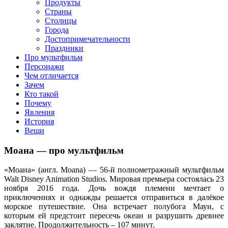
клипы, интересные факты о мультфильмах и про персонажей
Продукты
мультфильмов
Страны
Столицы
Города
Достопримечательности
Праздники
Про мультфильм
Персонажи
Чем отличается
Зачем
Кто такой
Почему
Явления
История
Вещи
Моана — про мультфильм
«Моана» (англ. Moana) — 56-й полнометражный мультфильм
Walt Disney Animation Studios. Мировая премьера состоялась 23
ноября 2016 года. Дочь вождя племени мечтает о
приключениях и однажды решается отправиться в далёкое
морское путешествие. Она встречает полубога Мауи, с
которым ей предстоит пересечь океан и разрушить древнее
заклятие. Продолжительность – 107 минут.