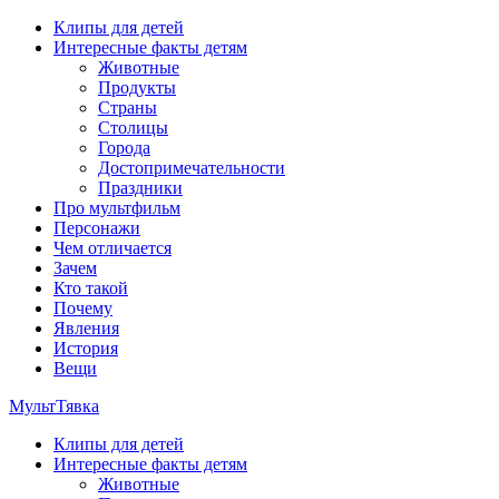
Перейти
Клипы для детей
к
Интересные факты детям
содержимому
Животные
Продукты
Страны
Столицы
Города
Достопримечательности
Праздники
Про мультфильм
Персонажи
Чем отличается
Зачем
Кто такой
Почему
Явления
История
Вещи
МультТявка
Клипы для детей
интересные факты про страны, столицы и города, клипы из
Интересные факты детям
мультфильмов, мульт-клипы, песни из мультиков, детские
Животные