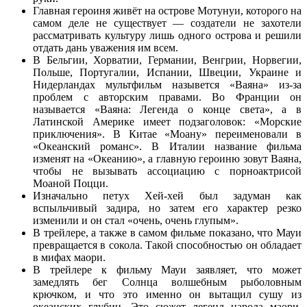
Главная героиня живёт на острове Мотунуи, которого на
самом деле не существует — создатели не захотели
рассматривать культуру лишь одного острова и решили
отдать дань уважения им всем.
В Бельгии, Хорватии, Германии, Венгрии, Норвегии,
Польше, Португалии, Испании, Швеции, Украине и
Нидерландах мультфильм назывется «Ваяна» из-за
проблем с авторским правами. Во Франции он
называется «Ваяна: Легенда о конце света», а в
Латинской Америке имеет подзаголовок: «Морские
приключения». В Китае «Моану» переименовали в
«Океанский романс». В Италии название фильма
изменят на «Океанию», а главную героиню зовут Ваяна,
чтобы не вызывать ассоциацию с порноактрисой
Моаной Поцци.
Изначально петух Хей-хей был задуман как
вспыльчивый задира, но затем его характер резко
изменили и он стал «очень, очень глупым».
В трейлере, а также в самом фильме показано, что Мауи
превращается в сокола. Такой способностью он обладает
в мифах маори.
В трейлере к фильму Мауи заявляет, что может
замедлять бег Солнца волшебным рыболовным
крючком, и что это именно он вытащил сушу из
океанских глубин. Это сюжет легенд народа маори,