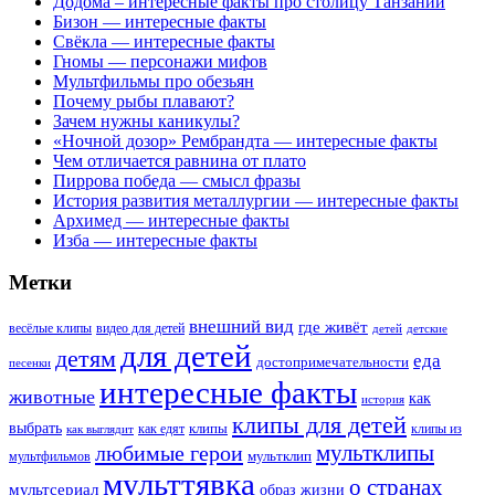
Додома – интересные факты про столицу Танзании
Бизон — интересные факты
Свёкла — интересные факты
Гномы — персонажи мифов
Мультфильмы про обезьян
Почему рыбы плавают?
Зачем нужны каникулы?
«Ночной дозор» Рембрандта — интересные факты
Чем отличается равнина от плато
Пиррова победа — смысл фразы
История развития металлургии — интересные факты
Архимед — интересные факты
Изба — интересные факты
Метки
внешний вид
где живёт
весёлые клипы
видео для детей
детей
детские
для детей
детям
еда
достопримечательности
песенки
интересные факты
животные
как
история
клипы для детей
выбрать
клипы
как едят
клипы из
как выглядит
мультклипы
любимые герои
мультклип
мультфильмов
мульттявка
о странах
мультсериал
образ жизни