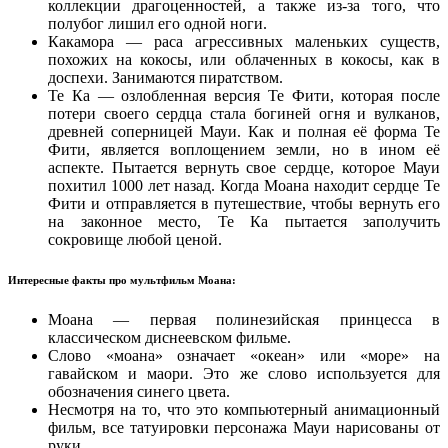
коллекции драгоценностей, а также из-за того, что
полубог лишил его одной ноги.
Какамора — раса агрессивных маленьких существ,
похожих на кокосы, или облаченных в кокосы, как в
доспехи. Занимаются пиратством.
Те Ка — озлобленная версия Те Фити, которая после
потери своего сердца стала богиней огня и вулканов,
древней соперницей Мауи. Как и полная её форма Те
Фити, является воплощением земли, но в ином её
аспекте. Пытается вернуть свое сердце, которое Мауи
похитил 1000 лет назад. Когда Моана находит сердце Те
Фити и отправляется в путешествие, чтобы вернуть его
на законное место, Те Ка пытается заполучить
сокровище любой ценой.
Интересные факты про мультфильм Моана:
Моана — первая полинезийская принцесса в
классическом диснеевском фильме.
Слово «моана» означает «океан» или «море» на
гавайском и маори. Это же слово используется для
обозначения синего цвета.
Несмотря на то, что это компьютерный анимационный
фильм, все татуировки персонажа Мауи нарисованы от
руки.