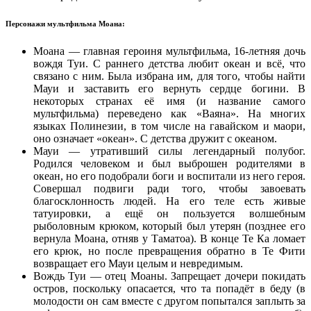
Персонажи мультфильма Моана:
Моана — главная героиня мультфильма, 16-летняя дочь
вождя Туи. С раннего детства любит океан и всё, что
связано с ним. Была избрана им, для того, чтобы найти
Мауи и заставить его вернуть сердце богини. В
некоторых странах её имя (и название самого
мультфильма) переведено как «Ваяна». На многих
языках Полинезии, в том числе на гавайском и маори,
оно означает «океан». С детства дружит с океаном.
Мауи — утративший силы легендарный полубог.
Родился человеком и был выброшен родителями в
океан, но его подобрали боги и воспитали из него героя.
Совершал подвиги ради того, чтобы завоевать
благосклонность людей. На его теле есть живые
татуировки, а ещё он пользуется волшебным
рыболовным крюком, который был утерян (позднее его
вернула Моана, отняв у Таматоа). В конце Те Ка ломает
его крюк, но после превращения обратно в Те Фити
возвращает его Мауи целым и невредимым.
Вождь Туи — отец Моаны. Запрещает дочери покидать
остров, поскольку опасается, что та попадёт в беду (в
молодости он сам вместе с другом попытался заплыть за