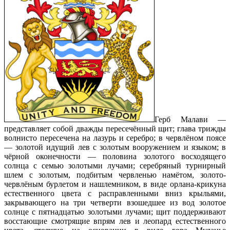
Герб Малави —
представляет собой дважды пересечённый щит; глава трижды
волнисто пересечена на лазурь и серебро; в червлёном поясе
— золотой идущий лев с золотым вооружением и языком; в
чёрной оконечности — половина золотого восходящего
солнца с семью золотыми лучами; серебряный турнирный
шлем с золотым, подбитым червленью намётом, золото-
червлёным бурлетом и нашлемником, в виде орлана-крикуна
естественного цвета с расправленными вниз крыльями,
закрывающего на три четверти взошедшее из вод золотое
солнце с пятнадцатью золотыми лучами; щит поддерживают
восстающие смотрящие впрям лев и леопард естественного