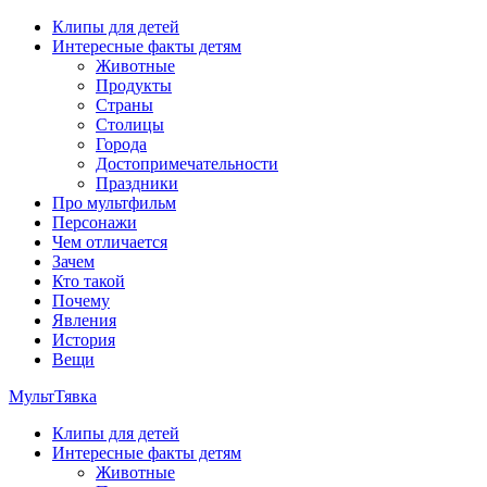
Перейти
Клипы для детей
к
Интересные факты детям
содержимому
Животные
Продукты
Страны
Столицы
Города
Достопримечательности
Праздники
Про мультфильм
Персонажи
Чем отличается
Зачем
Кто такой
Почему
Явления
История
Вещи
МультТявка
Клипы для детей
интересные факты про страны, столицы и города, клипы из
Интересные факты детям
мультфильмов, мульт-клипы, песни из мультиков, детские
Животные