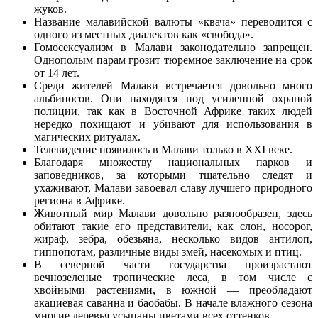
жуков.
Название малавийской валюты «квача» переводится с
одного из местных диалектов как «свобода».
Гомосексуализм в Малави законодательно запрещен.
Однополым парам грозит тюремное заключение на срок
от 14 лет.
Среди жителей Малави встречается довольно много
альбиносов. Они находятся под усиленной охраной
полиции, так как в Восточной Африке таких людей
нередко похищают и убивают для использования в
магических ритуалах.
Телевидение появилось в Малави только в XXI веке.
Благодаря множеству национальных парков и
заповедников, за которыми тщательно следят и
ухаживают, Малави завоевал славу лучшего природного
региона в Африке.
Животный мир Малави довольно разнообразен, здесь
обитают такие его представители, как слон, носорог,
жираф, зебра, обезьяна, несколько видов антилоп,
гиппопотам, различные виды змей, насекомых и птиц.
В северной части государства произрастают
вечнозеленые тропические леса, в том числе с
хвойными растениями, в южной — преобладают
акациевая саванна и баобабы. В начале влажного сезона
многие деревья усыпаны цветами всех оттенков.