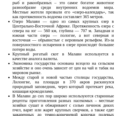
рыб и ракообразных – это самое богатое животное
разнообразие среди внутренних водоемов мира.
Местные жители прозвали его «озеро-календарь», так
как протяженность водоема составляет 365 метров.
Озеро Малави — одно из самых крупных озер в
Центрально-Восточной Африке. Протяженность озера с
севера на юг — 560 км, глубина — 707 м. Западная и
южная части озера — пологие, а вот северная и
восточная — обрывистые с неровным рельефом. Из-за
поверхностного испарения в озере происходят большие
потери воды.
Крупный рогатый скот в Малави используется в
качестве аналога валюты.
Экономика государства основана всецело на сельском
хозяйстве и оно очень зависит от цен на чай и табак на
мировом рынке.
Между старой и новой частью столицы государства,
Лилонгве, на площади в 370 акров раскинулся
природный заповедник, через который протекает река,
кишащая крокодилами.
В Малави до сих пор широко используются старинные
рецепты приготовления разных насекомых – местные
хозяйки сушат и обжаривают с солью личинок диких
пчел, варят или жарят крупных сверчков, а также едят
зажаренных до темно-коричневой корочки полевых