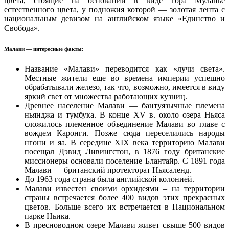
цвета, стоящие на основании в виде гора Муланье
естественного цвета, у подножия которой — золотая лента с
национальным девизом на английском языке «Единство и
Свобода».
Малави — интересные факты:
Название «Малави» переводится как «лучи света».
Местные жители еще во времена империи успешно
обрабатывали железо, так что, возможно, имеется в виду
яркий свет от множества работающих кузниц.
Древнее население Малави — бантуязычные племена
ньянджа и тумбука. В конце XV в. около озера Ньяса
сложилось племенное объединение Малави во главе с
вождем Каронги. Позже сюда переселились народы
нгони и яа. В середине XIX века территорию Малави
посещал Дэвид Ливингстон, в 1876 году британские
миссионеры основали поселение Блантайр. С 1891 года
Малави — британский протекторат Ньясаленд.
До 1963 года страна была английской колонией.
Малави известен своими орхидеями – на территории
страны встречается более 400 видов этих прекрасных
цветов. Больше всего их встречается в Национальном
парке Ньика.
В пресноводном озере Малави живет свыше 500 видов