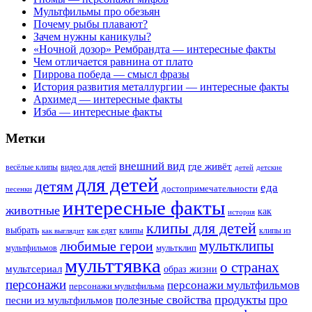
Мультфильмы про обезьян
Почему рыбы плавают?
Зачем нужны каникулы?
«Ночной дозор» Рембрандта — интересные факты
Чем отличается равнина от плато
Пиррова победа — смысл фразы
История развития металлургии — интересные факты
Архимед — интересные факты
Изба — интересные факты
Метки
внешний вид
где живёт
весёлые клипы
видео для детей
детей
детские
для детей
детям
еда
достопримечательности
песенки
интересные факты
животные
как
история
клипы для детей
выбрать
клипы
как едят
клипы из
как выглядит
мультклипы
любимые герои
мультклип
мультфильмов
мульттявка
о странах
мультсериал
образ жизни
персонажи
персонажи мультфильмов
персонажи мультфильма
продукты
полезные свойства
про
песни из мультфильмов