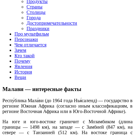
клипы, интересные факты о мультфильмах и про персонажей
Продукты
мультфильмов
Страны
Столицы
Города
Достопримечательности
Праздники
Про мультфильм
Персонажи
Чем отличается
Зачем
Кто такой
Почему
Явления
История
Вещи
Малави — интересные факты
Респу́блика Мала́ви (до 1964 года Нья́саленд) — государство в
регионе Южная Африка (согласно иным классификациям, в
регионе Восточная Африка или в Юго-Восточной Африке).
На юге и юго-востоке граничит с Мозамбиком (длина
границы — 1498 км), на западе — с Замбией (847 км), на
севере — с Танзанией (512 км). На востоке граница с