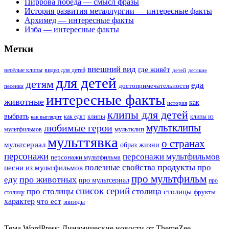
Пиррова победа — смысл фразы
История развития металлургии — интересные факты
Архимед — интересные факты
Изба — интересные факты
Метки
внешний вид
где живёт
весёлые клипы
видео для детей
детей
детские
для детей
детям
еда
достопримечательности
песенки
интересные факты
животные
как
история
клипы для детей
выбрать
клипы
как едят
клипы из
как выглядит
мультклипы
любимые герои
мультклип
мультфильмов
мульттявка
о странах
мультсериал
образ жизни
персонажи
персонажи мультфильмов
персонажи мультфильма
продукты
полезные свойства
про
песни из мультфильмов
про мультфильм
про животных
еду
про мультсериал
про
список серий
про столицы
столица
столицы
фрукты
столицу
характер
что ест
эпизоды
Тема WordPress: Динамические новости от ThemeZee.