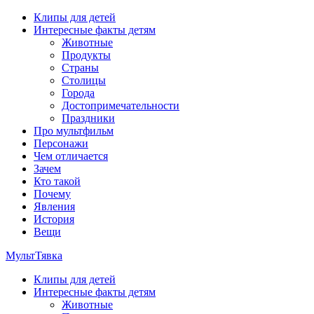
Перейти
Клипы для детей
к
Интересные факты детям
содержимому
Животные
Продукты
Страны
Столицы
Города
Достопримечательности
Праздники
Про мультфильм
Персонажи
Чем отличается
Зачем
Кто такой
Почему
Явления
История
Вещи
МультТявка
Клипы для детей
интересные факты про страны, столицы и города, клипы из
Интересные факты детям
мультфильмов, мульт-клипы, песни из мультиков, детские
Животные