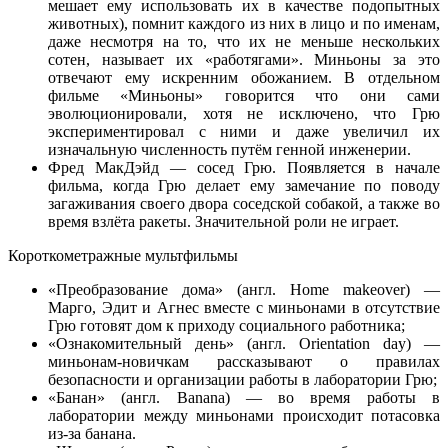
мешает ему использовать их в качестве подопытных
животных), помнит каждого из них в лицо и по именам,
даже несмотря на то, что их не меньше нескольких
сотен, называет их «работягами». Миньоны за это
отвечают ему искренним обожанием. В отдельном
фильме «Миньоны» говорится что они сами
эволюционировали, хотя не исключено, что Грю
экспериментировал с ними и даже увеличил их
изначальную численность путём генной инженерии.
Фред МакДэйд — сосед Грю. Появляется в начале
фильма, когда Грю делает ему замечание по поводу
загаживания своего двора соседской собакой, а также во
время взлёта ракеты. Значительной роли не играет.
Короткометражные мультфильмы
«Преобразование дома» (англ. Home makeover) —
Марго, Эдит и Агнес вместе с миньонами в отсутствие
Грю готовят дом к приходу социального работника;
«Ознакомительный день» (англ. Orientation day) —
миньонам-новичкам рассказывают о правилах
безопасности и организации работы в лаборатории Грю;
«Банан» (англ. Banana) — во время работы в
лаборатории между миньонами происходит потасовка
из-за банана.