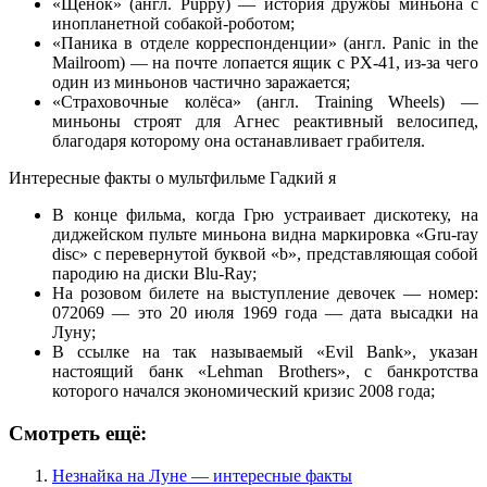
«Щенок» (англ. Puppy) — история дружбы миньона с
инопланетной собакой-роботом;
«Паника в отделе корреспонденции» (англ. Panic in the
Mailroom) — на почте лопается ящик с PX-41, из-за чего
один из миньонов частично заражается;
«Страховочные колёса» (англ. Training Wheels) —
миньоны строят для Агнес реактивный велосипед,
благодаря которому она останавливает грабителя.
Интересные факты о мультфильме Гадкий я
В конце фильма, когда Грю устраивает дискотеку, на
диджейском пульте миньона видна маркировка «Gru-ray
disc» с перевернутой буквой «b», представляющая собой
пародию на диски Blu-Ray;
На розовом билете на выступление девочек — номер:
072069 — это 20 июля 1969 года — дата высадки на
Луну;
В ссылке на так называемый «Evil Bank», указан
настоящий банк «Lehman Brothers», с банкротства
которого начался экономический кризис 2008 года;
Смотреть ещё:
Незнайка на Луне — интересные факты