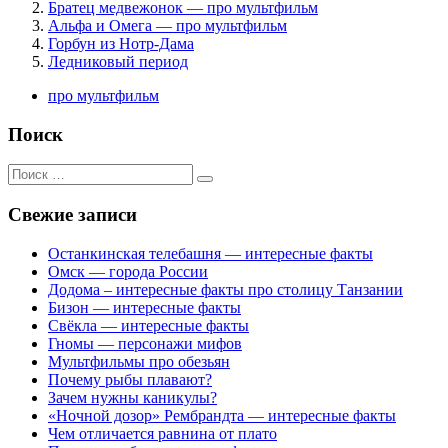
Братец медвежонок — про мультфильм
Альфа и Омега — про мультфильм
Горбун из Нотр-Дама
Ледниковый период
про мультфильм
Поиск
Поиск
для:
Свежие записи
Останкинская телебашня — интересные факты
Омск — города России
Додома – интересные факты про столицу Танзании
Бизон — интересные факты
Свёкла — интересные факты
Гномы — персонажи мифов
Мультфильмы про обезьян
Почему рыбы плавают?
Зачем нужны каникулы?
«Ночной дозор» Рембрандта — интересные факты
Чем отличается равнина от плато