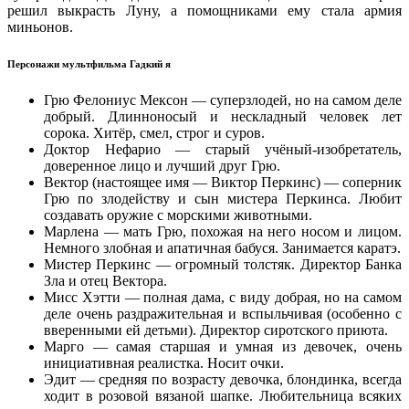
решил выкрасть Луну, а помощниками ему стала армия
миньонов.
Персонажи мультфильма Гадкий я
Грю Фелониус Мексон — суперзлодей, но на самом деле
добрый. Длинноносый и нескладный человек лет
сорока. Хитёр, смел, строг и суров.
Доктор Нефарио — старый учёный-изобретатель,
доверенное лицо и лучший друг Грю.
Вектор (настоящее имя — Виктор Перкинс) — соперник
Грю по злодейству и сын мистера Перкинса. Любит
создавать оружие с морскими животными.
Марлена — мать Грю, похожая на него носом и лицом.
Немного злобная и апатичная бабуся. Занимается каратэ.
Мистер Перкинс — огромный толстяк. Директор Банка
Зла и отец Вектора.
Мисс Хэтти — полная дама, с виду добрая, но на самом
деле очень раздражительная и вспыльчивая (особенно с
вверенными ей детьми). Директор сиротского приюта.
Марго — самая старшая и умная из девочек, очень
инициативная реалистка. Носит очки.
Эдит — средняя по возрасту девочка, блондинка, всегда
ходит в розовой вязаной шапке. Любительница всяких