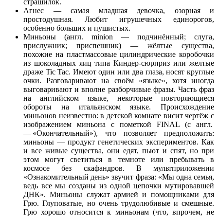
страшилок.
Агнес — самая младшая девочка, озорная и
простодушная. Любит игрушечных единорогов,
особенно больших и пушистых.
Миньоны (англ. minion — подчинённый; слуга,
прислужник; приспешник) — жёлтые существа,
похожие на пластмассовые цилиндрические коробочки
из шоколадных яиц типа Киндер-сюрприз или желтые
драже Tic Tac. Имеют один или два глаза, носят круглые
очки. Разговаривают на своём «языке», хотя иногда
выговаривают и вполне разборчивые фразы. Часть фраз
на английском языке, некоторые повторяющиеся
обороты на итальянском языке. Происхождение
миньонов неизвестно: в детской комнате висит чертёж с
изображением миньона с пометкой FINAL (с англ.
— «Окончательный»), что позволяет предположить:
миньоны — продукт генетических экспериментов. Как
и все живые существа, они едят, пьют и спят, но при
этом могут светиться в темноте или пребывать в
космосе без скафандров. В мультприложении
«Ознакомительный день» звучит фраза: «Мы одна семья,
ведь все мы созданы из одной цепочки мутировавшей
ДНК». Миньоны служат армией и помощниками для
Грю. Глуповатые, но очень трудолюбивые и смешные.
Грю хорошо относится к миньонам (что, впрочем, не