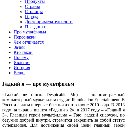
клипы, интересные факты о мультфильмах и про персонажей
Продукты
мультфильмов
Страны
Столицы
Города
Достопримечательности
Праздники
Про мультфильм
Персонажи
Чем отличается
Зачем
Кто такой
Почему
Явления
История
Вещи
Гадкий я — про мультфильм
«Гадкий я» (англ. Despicable Me) — полнометражный
компьютерный мультфильм студии Illumination Entertainment. В
России фильм впервые был показан в июне 2010 года. В 2013
году на экраны вышел «Гадкий я 2», в 2017 году – «Гадкий я
3». Главный герой мультфильма – Грю, гадкий снаружи, но
безумно добрый внутри, стремится закрепить за собой статус
суперзлодея. Для достижения своей цели главный герой