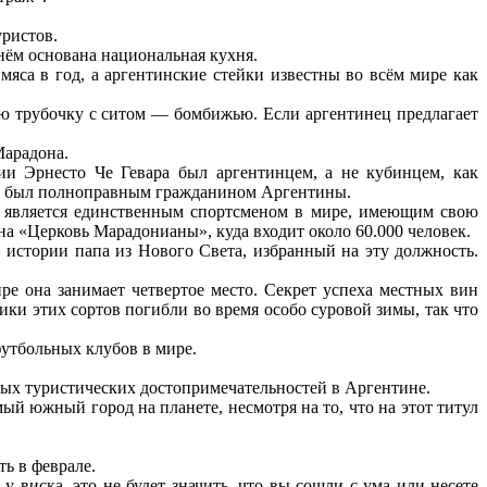
уристов.
 нём основана национальная кухня.
мяса в год, а аргентинские стейки известны во всём мире как
ую трубочку с ситом — бомбижью. Если аргентинец предлагает
Марадона.
 Эрнесто Че Гевара был аргентинцем, а не кубинцем, как
) и был полноправным гражданином Аргентины.
а является единственным спортсменом в мире, имеющим свою
а «Церковь Марадонианы», куда входит около 60.000 человек.
истории папа из Нового Света, избранный на эту должность.
е она занимает четвертое место. Секрет успеха местных вин
ники этих сортов погибли во время особо суровой зимы, так что
утбольных клубов в мире.
ых туристических достопримечательностей в Аргентине.
й южный город на планете, несмотря на то, что на этот титул
ь в феврале.
 виска, это не будет значить, что вы сошли с ума или несете