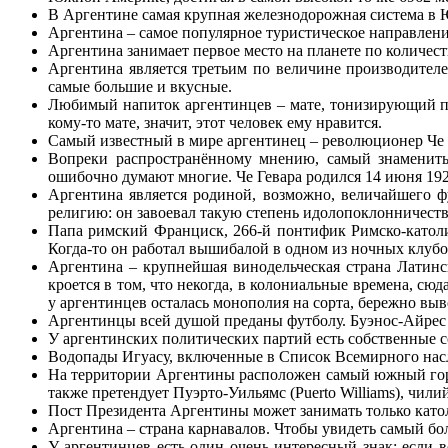
В Аргентине самая крупная железнодорожная система в
Аргентина – самое популярное туристическое направлени
Аргентина занимает первое место на планете по количест
Аргентина является третьим по величине производителе
самые большие и вкусные.
Любимый напиток аргентинцев – мате, тонизирующий па
кому-то мате, значит, этот человек ему нравится.
Самый известный в мире аргентинец – революционер Че 
Вопреки распространённому мнению, самый знамениты
ошибочно думают многие. Че Гевара родился 14 июня 19
Аргентина является родиной, возможно, величайшего 
религию: он завоевал такую степень идолопоклонничеств
Папа римский Франциск, 266-й понтифик Римско-католи
Когда-то он работал вышибалой в одном из ночных клубо
Аргентина – крупнейшая винодельческая страна Латинс
кроется в том, что некогда, в колониальные времена, сю
у аргентинцев осталась монополия на сорта, бережно вы
Аргентинцы всей душой преданы футболу. Буэнос-Айрес 
У аргентинских политических партий есть собственные с
Водопады Игуасу, включенные в Список Всемирного нас
На территории Аргентины расположен самый южный город 
также претендует Пуэрто-Уильямс (Puerto Williams), чили
Пост Президента Аргентины может занимать только като
Аргентина – страна карнавалов. Чтобы увидеть самый бо
У аргентинцев есть один очень интересный знак: если в