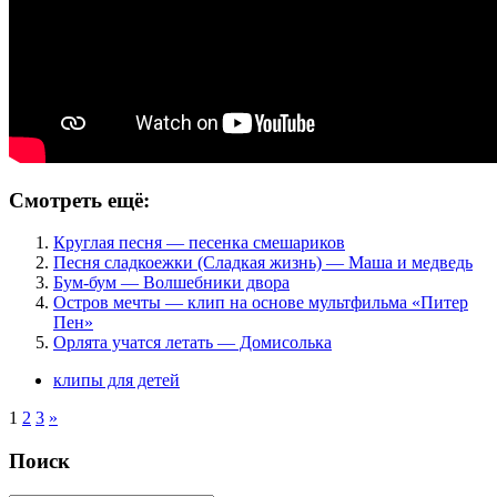
Смотреть ещё:
Круглая песня — песенка смешариков
Песня сладкоежки (Сладкая жизнь) — Маша и медведь
Бум-бум — Волшебники двора
Остров мечты — клип на основе мультфильма «Питер
Пен»
Орлята учатся летать — Домисолька
клипы для детей
1
2
3
»
Поиск