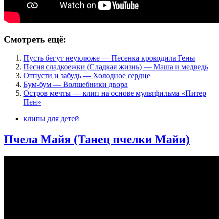
Смотреть ещё:
Пусть бегут неуклюже — Песенка крокодила Гены
Песня сладкоежки (Сладкая жизнь) — Маша и медведь
Отпусти и забудь — Холодное сердце
Бум-бум — Волшебники двора
Остров мечты — клип на основе мультфильма «Питер
Пен»
клипы для детей
Пчела Майя (Танец пчелки Майи)