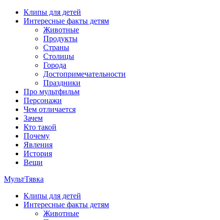
Перейти
Клипы для детей
к
Интересные факты детям
содержимому
Животные
Продукты
Страны
Столицы
Города
Достопримечательности
Праздники
Про мультфильм
Персонажи
Чем отличается
Зачем
Кто такой
Почему
Явления
История
Вещи
МультТявка
Клипы для детей
интересные факты про страны, столицы и города, клипы из
Интересные факты детям
мультфильмов, мульт-клипы, песни из мультиков, детские
Животные