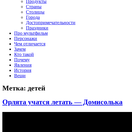
клипы, интересные факты о мультфильмах и про персонажей
Продукты
мультфильмов
Страны
Столицы
Города
Достопримечательности
Праздники
Про мультфильм
Персонажи
Чем отличается
Зачем
Кто такой
Почему
Явления
История
Вещи
Метка:
детей
Орлята учатся летать — Домисолька