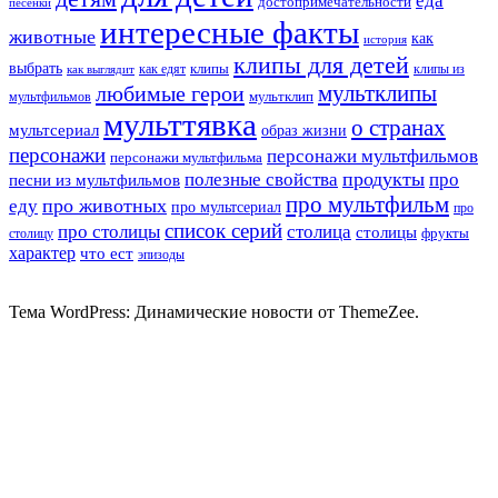
еда
достопримечательности
песенки
интересные факты
животные
как
история
клипы для детей
выбрать
клипы
как едят
клипы из
как выглядит
мультклипы
любимые герои
мультклип
мультфильмов
мульттявка
о странах
мультсериал
образ жизни
персонажи
персонажи мультфильмов
персонажи мультфильма
продукты
полезные свойства
про
песни из мультфильмов
про мультфильм
про животных
еду
про мультсериал
про
список серий
про столицы
столица
столицы
фрукты
столицу
характер
что ест
эпизоды
Тема WordPress: Динамические новости от ThemeZee.