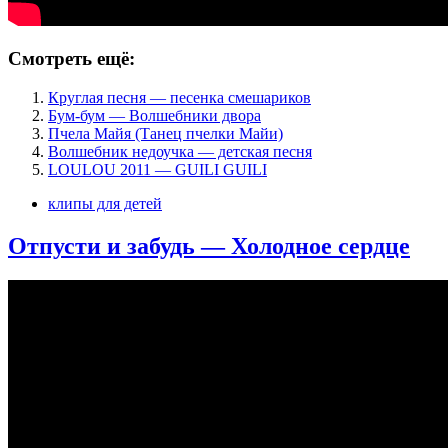
Смотреть ещё:
Круглая песня — песенка смешариков
Бум-бум — Волшебники двора
Пчела Майя (Танец пчелки Майи)
Волшебник недоучка — детская песня
LOULOU 2011 — GUILI GUILI
клипы для детей
Отпусти и забудь — Холодное сердце