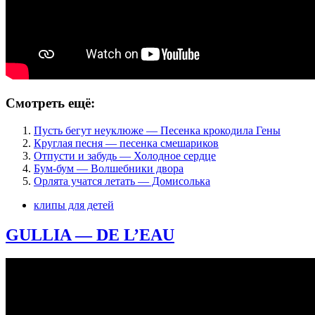
Смотреть ещё:
Пусть бегут неуклюже — Песенка крокодила Гены
Круглая песня — песенка смешариков
Отпусти и забудь — Холодное сердце
Бум-бум — Волшебники двора
Орлята учатся летать — Домисолька
клипы для детей
GULLIA — DE L’EAU