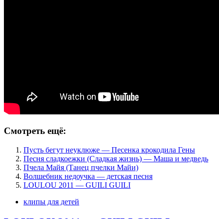
Смотреть ещё:
Пусть бегут неуклюже — Песенка крокодила Гены
Песня сладкоежки (Сладкая жизнь) — Маша и медведь
Пчела Майя (Танец пчелки Майи)
Волшебник недоучка — детская песня
LOULOU 2011 — GUILI GUILI
клипы для детей