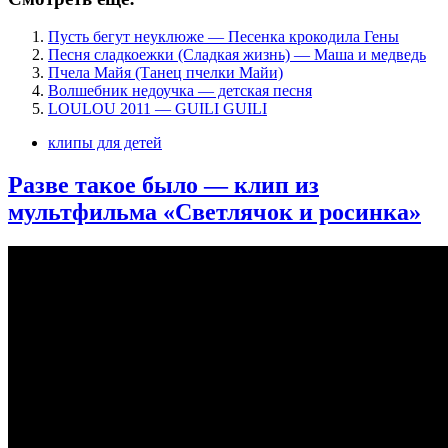
Пусть бегут неуклюже — Песенка крокодила Гены
Песня сладкоежки (Сладкая жизнь) — Маша и медведь
Пчела Майя (Танец пчелки Майи)
Волшебник недоучка — детская песня
LOULOU 2011 — GUILI GUILI
клипы для детей
Разве такое было — клип из
мультфильма «Светлячок и росинка»