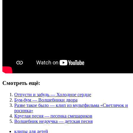
Смотреть ещё:
Отпусти и забудь — Холодное сердце
Бум-бум — Волшебники двора
Разве такое было — клип из мультфильма «Светлячок и
росинка»
Круглая песня — песенка смешариков
Волшебник недоучка — детская песня
клипы для детей