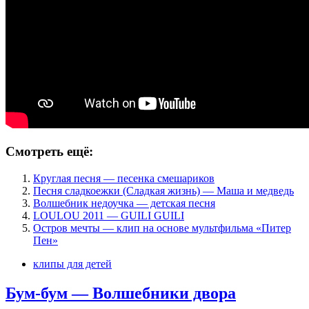
Смотреть ещё:
Круглая песня — песенка смешариков
Песня сладкоежки (Сладкая жизнь) — Маша и медведь
Волшебник недоучка — детская песня
LOULOU 2011 — GUILI GUILI
Остров мечты — клип на основе мультфильма «Питер
Пен»
клипы для детей
Бум-бум — Волшебники двора