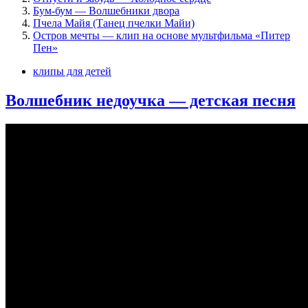
Бум-бум — Волшебники двора
Пчела Майя (Танец пчелки Майи)
Остров мечты — клип на основе мультфильма «Питер
Пен»
клипы для детей
Волшебник недоучка — детская песня