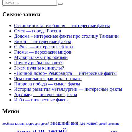
Поиск
для:
Свежие записи
Останкинская телебашня — интересные факты
Омск — города России
Додома – интересные факты про столицу Танзании
Бизон — интересные факты
Свёкла — интересные факты
Гномы — персонажи мифов
Мультфильмы про обезьян
Почему рыбы плавают?
Зачем нужны каникулы?
«Ночной дозор» Рембрандта — интересные факты
Чем отличается равнина от плато
Пиррова победа — смысл фразы
История развития металлургии — интересные факты
Архимед — интересные факты
Изба — интересные факты
Метки
внешний вид
где живёт
весёлые клипы
видео для детей
детей
детские
для детей
детям