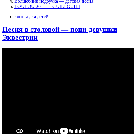
Волшебник недоучка — детская песня
LOULOU 2011 — GUILI GUILI
клипы для детей
Песня в столовой — пони-девушки
Эквестрии