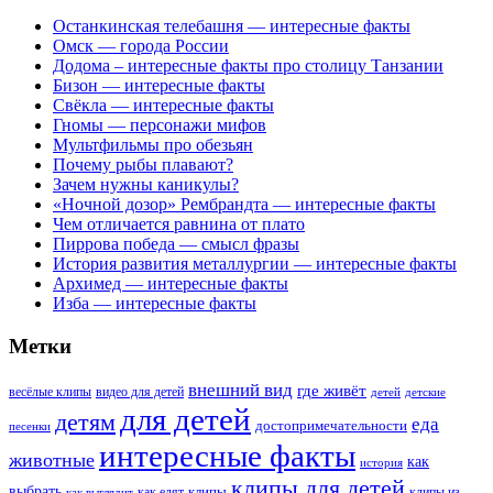
Останкинская телебашня — интересные факты
Омск — города России
Додома – интересные факты про столицу Танзании
Бизон — интересные факты
Свёкла — интересные факты
Гномы — персонажи мифов
Мультфильмы про обезьян
Почему рыбы плавают?
Зачем нужны каникулы?
«Ночной дозор» Рембрандта — интересные факты
Чем отличается равнина от плато
Пиррова победа — смысл фразы
История развития металлургии — интересные факты
Архимед — интересные факты
Изба — интересные факты
Метки
внешний вид
где живёт
весёлые клипы
видео для детей
детей
детские
для детей
детям
еда
достопримечательности
песенки
интересные факты
животные
как
история
клипы для детей
выбрать
клипы
как едят
клипы из
как выглядит