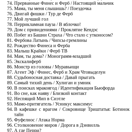
Прерванные Финес и Ферб / Настоящий мальчик
Мама, ты меня слышишь? / Поездочка
Двигай фишки / Тур де Ферб
Мой лучший гол
Перрикламная пауза / В яблочко!
Дом с привидениями / Проклятие Кендэс
Побег из Башни Страха / Что стало с утконосом?
Фербова Латынь / Чипсы-гремлины
Рождество Финеса и Ферба
Малыш Крайки / Ферб ТВ
Мам, ты дома? / Монограмм-младший
Экскалиферб
Монстр из головы / Муравьищи
Агент Эф / Финес, Ферб и Храм Чтовыделун
Судьбоносная доставка / Давай прыгать
Самый тихий день / Хулиган и умник
В поисках мракоягод / Идентификация Бьюфорда
Во сне, как наяву / Близкий контакт
Неспящий Мип в Сиэтле
Мамо-притягатель / Усникус максимус
В кафешке с врагом / Сокровище Триштатья: Ботинок
тайн
Фуфелнос / Атака Норма
Столкновение миров / Дорога в Дэнвилль
А где Перри?