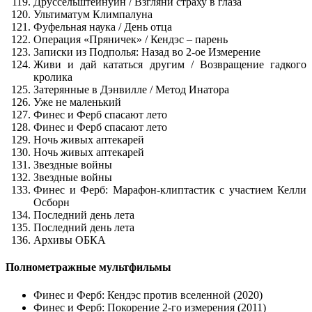
Друссельштейнуин / Взгляни страху в глаза
Ультиматум Климпалуна
Фуфельная наука / День отца
Операция «Пряничек» / Кендэс – парень
Записки из Подполья: Назад во 2-ое Измерение
Живи и дай кататься другим / Возвращение гадкого
кролика
Затерянные в Дэнвилле / Метод Инатора
Уже не маленький
Финес и Ферб спасают лето
Финес и Ферб спасают лето
Ночь живых аптекарей
Ночь живых аптекарей
Звездные войны
Звездные войны
Финес и Ферб: Марафон-клиптастик с участием Келли
Осборн
Последний день лета
Последний день лета
Архивы ОБКА
Полнометражные мультфильмы
Финес и Ферб: Кендэс против вселенной (2020)
Финес и Ферб: Покорение 2-го измерения (2011)