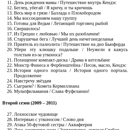
День рождения мамы / Путешествие внутрь Кендэс
Беглец, убегай / Я кричу, и ты кричишь
Весь мир в грязи / Баллада о Плохобородом
Мы воссоединяем нашу группу
Готовы для Ведьм / Летающий торговец рыбой
Свершилось!
Из Греции с любовью / Мы их разоблачим!
Старушечьи бега / Лучший день ничегонеделанья
Приятель из палеолита / Путешествие на дно Бьюфорда
Убери эту клюшку подальше / Неужели я кажусь
толстым из-за утконоса?
Похищение компакт-диска / Драма в кегельбане
Монстр Финеса и Фербенштейна / Песок, масло, Кендэс
История одного портала / История одного портала.
Продолжение
Навстречу звёздам
Сыграем? / Комета Кермиллиана
Мультфильмания / Слава Фуфелании!
Второй сезон (2009 – 2011)
Лохносское чудовище
Интервью с утконосом / Слово дня
Атака 50-футовой сестры / Аквафеерия
День ожившего желе / Элементарно, дорогая Стейси