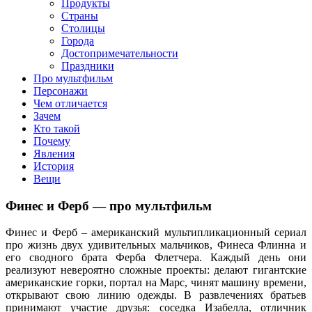
клипы, интересные факты о мультфильмах и про персонажей
Продукты
мультфильмов
Страны
Столицы
Города
Достопримечательности
Праздники
Про мультфильм
Персонажи
Чем отличается
Зачем
Кто такой
Почему
Явления
История
Вещи
Финес и Ферб — про мультфильм
Финес и Ферб – американский мультипликационный сериал
про жизнь двух удивительных мальчиков, Финеса Флинна и
его сводного брата Ферба Флетчера. Каждый день они
реализуют невероятно сложные проекты: делают гигантские
американские горки, портал на Марс, чинят машину времени,
открывают свою линию одежды. В развлечениях братьев
принимают участие друзья: соседка Изабелла, отличник