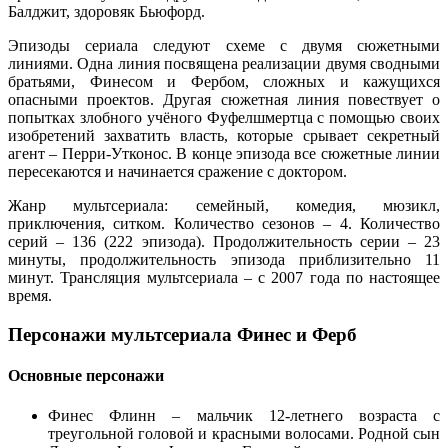
Балджит, здоровяк Бьюфорд.
Эпизоды сериала следуют схеме с двумя сюжетными
линиями. Одна линия посвящена реализации двумя сводными
братьями, Финесом и Фербом, сложных и кажущихся
опасными проектов. Другая сюжетная линия повествует о
попытках злобного учёного Фуфелшмертца с помощью своих
изобретений захватить власть, которые срывает секретный
агент – Перри-Утконос. В конце эпизода все сюжетные линии
пересекаются и начинается сражение с доктором.
Жанр мультсериала: семейный, комедия, мюзикл,
приключения, ситком. Количество сезонов – 4. Количество
серий – 136 (222 эпизода). Продолжительность серии – 23
минуты, продолжительность эпизода приблизительно 11
минут. Трансляция мультсериала – с 2007 года по настоящее
время.
Персонажи мультсериала Финес и Ферб
Основные персонажи
Финес Флинн – мальчик 12-летнего возраста с
треугольной головой и красными волосами. Родной сын