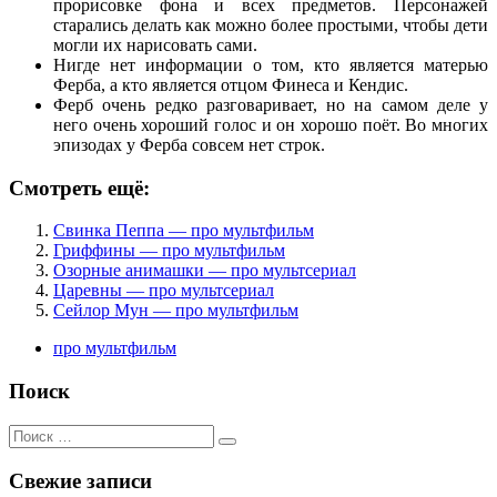
прорисовке фона и всех предметов. Персонажей
старались делать как можно более простыми, чтобы дети
могли их нарисовать сами.
Нигде нет информации о том, кто является матерью
Ферба, а кто является отцом Финеса и Кендис.
Ферб очень редко разговаривает, но на самом деле у
него очень хороший голос и он хорошо поёт. Во многих
эпизодах у Ферба совсем нет строк.
Смотреть ещё:
Свинка Пеппа — про мультфильм
Гриффины — про мультфильм
Озорные анимашки — про мультсериал
Царевны — про мультсериал
Сейлор Мун — про мультфильм
про мультфильм
Поиск
Поиск
для:
Свежие записи