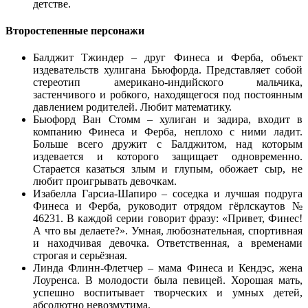
детстве.
Второстепенные персонажи
Балджит Тжиндер – друг Финеса и Ферба, объект
издевательств хулигана Бьюфорда. Представляет собой
стереотип американо-индийского мальчика,
застенчивого и робкого, находящегося под постоянным
давлением родителей. Любит математику.
Бьюфорд Ван Стомм – хулиган и задира, входит в
компанию Финеса и Ферба, неплохо с ними ладит.
Больше всего дружит с Балджитом, над которым
издевается и которого защищает одновременно.
Старается казаться злым и глупым, обожает сыр, не
любит проигрывать девочкам.
Изабелла Гарсиа-Шапиро – соседка и лучшая подруга
Финеса и Ферба, руководит отрядом гёрлскаутов №
46231. В каждой серии говорит фразу: «Привет, Финес!
А что вы делаете?». Умная, любознательная, спортивная
и находчивая девочка. Ответственная, а временами
строгая и серьёзная.
Линда Флинн-Флетчер – мама Финеса и Кендэс, жена
Лоуренса. В молодости была певицей. Хорошая мать,
успешно воспитывает творческих и умных детей,
абсолютно невозмутима.