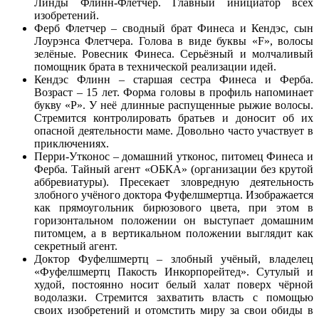
Линды Флинн-Флетчер. Главный инициатор всех
изобретений.
Ферб Флетчер – сводный брат Финеса и Кендэс, сын
Лоурэнса Флетчера. Голова в виде буквы «F», волосы
зелёные. Ровесник Финеса. Серьёзный и молчаливый
помощник брата в технической реализации идей.
Кендэс Флинн – старшая сестра Финеса и Ферба.
Возраст – 15 лет. Форма головы в профиль напоминает
букву «P». У неё длинные распущенные рыжие волосы.
Стремится контролировать братьев и доносит об их
опасной деятельности маме. Довольно часто участвует в
приключениях.
Перри-Утконос – домашний утконос, питомец Финеса и
Ферба. Тайный агент «ОБКА» (организации без крутой
аббревиатуры). Пресекает зловредную деятельность
злобного учёного доктора Фуфелшмертца. Изображается
как прямоугольник бирюзового цвета, при этом в
горизонтальном положении он выступает домашним
питомцем, а в вертикальном положении выглядит как
секретный агент.
Доктор Фуфелшмертц – злобный учёный, владелец
«Фуфелшмертц Пакость Инкорпорейтед». Сутулый и
худой, постоянно носит белый халат поверх чёрной
водолазки. Стремится захватить власть с помощью
своих изобретений и отомстить миру за свои обиды в