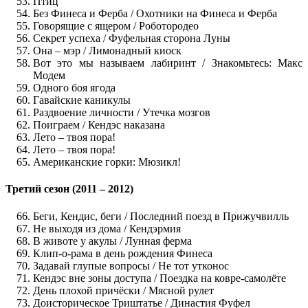
Птиц
Без Финеса и Ферба / Охотники на Финеса и Ферба
Говорящие с ящером / Роботородео
Секрет успеха / Фуфельная сторона Луны
Она – мэр / Лимонадный киоск
Вот это мы называем лабиринт / Знакомьтесь: Макс
Модем
Одного боя ягода
Гавайские каникулы
Раздвоение личности / Утечка мозгов
Поиграем / Кендэс наказана
Лето – твоя пора!
Лето – твоя пора!
Американские горки: Мюзикл!
Третий сезон (2011 – 2012)
Беги, Кендис, беги / Последний поезд в Прижучвилль
Не выходя из дома / Кендэрмия
В животе у акулы / Лунная ферма
Клип-о-рама в день рождения Финеса
Задавай глупые вопросы / Не тот утконос
Кендэс вне зоны доступа / Поездка на ковре-самолёте
День плохой причёски / Мясной рулет
Доисторическое Триштатье / Династия Фуфел