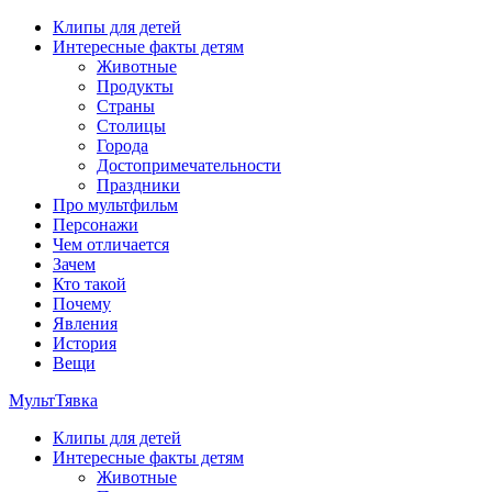
Перейти
Клипы для детей
к
Интересные факты детям
содержимому
Животные
Продукты
Страны
Столицы
Города
Достопримечательности
Праздники
Про мультфильм
Персонажи
Чем отличается
Зачем
Кто такой
Почему
Явления
История
Вещи
МультТявка
Клипы для детей
интересные факты про страны, столицы и города, клипы из
Интересные факты детям
мультфильмов, мульт-клипы, песни из мультиков, детские
Животные