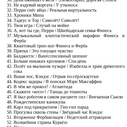
Не вздумай моргать / У утконоса
Перри снёс яйцо / Реальная виртуальность
Хроники Мипа
Тадеус и Тор / Самолёт! Самолёт!
Твоя игра / Случай на мойке
А, вот ты где, Перри / Швейцарская семья Финеса
Музыкальный клиптастический марафон Финеса и
Ферба
Квантовый трип-хоп Финеса и Ферба
Прятки / Это тонущее чувство
Балджитлс / Ванессенсивный шопинг
Больше никаких кроликов / Спа-день
Полёт на мыльном пузыре / Изабелла и храм древесного
сока
Выше нос, Кэндэс / Отрыв по-гёрлскаутски
Кодекс задиры / В поисках Мэри Макгаффин
В чём же прикол? / Атлантида
Скажите «кесо»! / Танцы до тошноты
Я был роботом в самом расцвете сил / Внезапная Сьюзи
Рождественские каникулы
Карл под прикрытием / Гип-гип парад
Прогулка сквозь стены / Звёздный час Кэндэс
Вторжение Фербшельцев / Недетский аттракцион
Волшебник страны Курьёзз