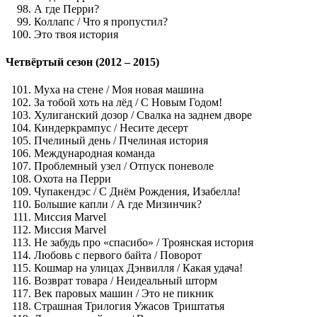
А где Перри?
Коллапс / Что я пропустил?
Это твоя история
Четвёртый сезон (2012 – 2015)
Муха на стене / Моя новая машина
За тобой хоть на лёд / С Новым Годом!
Хулиганский дозор / Свалка на заднем дворе
Киндеркрампус / Несите десерт
Пчелиный день / Пчелиная история
Международная команда
Проблемный узел / Отпуск поневоле
Охота на Перри
Чупакендэс / С Днём Рождения, Изабелла!
Большие капли / А где Мизинчик?
Миссия Marvel
Миссия Marvel
Не забудь про «спасибо» / Троянская история
Любовь с первого байта / Поворот
Кошмар на улицах Дэнвилля / Какая удача!
Возврат товара / Неидеальный шторм
Век паровых машин / Это не пикник
Страшная Трилогия Ужасов Триштатья