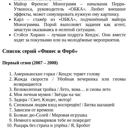
Майор Френсис Монограмм – начальник Перри-
Утконоса, руководитель «ОБКА». Любит внешние
эффекты, может симулировать нужную ему картинку.
Карл – стажёр из «ОБКА», подчинённый майора
Монограмма. Порой выполняет задания как агент,
зачастую оказываясь в нелепой ситуации.
Стэйси Хирано – лучшая подруга Кендэс. Они вместе
ходят за покупками или на молодёжные мероприятия.
Список серий «Финес и Ферб»
Первый сезон (2007 – 2008)
Американские горки / Кендэс теряет голову
Жажда скорости / Убойная вечеринка или гномы
возвращаются
Великолепная тройка / Лето, зима… и снова лето
Моя личная мумия / Звёзды на час
Задира / Свет, Кэндес, мотор!
Снежным людям вход воспрещён! / Битва шалашей
Зависим от времени
Болван дю-Солей / Мировая игрушка
Немного кошмариков тебе не повредит
Рыцарь без страха и упрёка / Я, Бробот