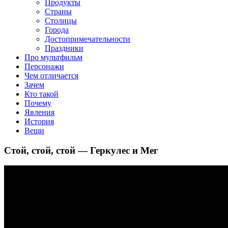
Продукты
Страны
Столицы
Города
Достопримечательности
Праздники
Про мультфильм
Персонажи
Чем отличается
Зачем
Кто такой
Почему
Явления
История
Вещи
Стой, стой, стой — Геркулес и Мег