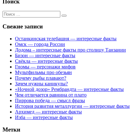
Поиск
Поиск
для:
Свежие записи
Останкинская телебашня — интересные факты
Омск — города России
Додома – интересные факты про столицу Танзании
Бизон — интересные факты
Свёкла — интересные факты
Гномы — персонажи мифов
Мультфильмы про обезьян
Почему рыбы плавают?
Зачем нужны каникулы?
«Ночной дозор» Рембрандта — интересные факты
Чем отличается равнина от плато
Пиррова победа — смысл фразы
История развития металлургии — интересные факты
Архимед — интересные факты
Изба — интересные факты
Метки