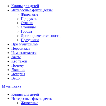
Перейти
Клипы для детей
к
Интересные факты детям
содержимому
Животные
Продукты
Страны
Столицы
Города
Достопримечательности
Праздники
Про мультфильм
Персонажи
Чем отличается
Зачем
Кто такой
Почему
Явления
История
Вещи
МультТявка
Клипы для детей
интересные факты про страны, столицы и города, клипы из му
Интересные факты детям
мультфильмов
Животные