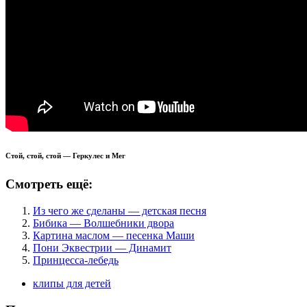
Стой, стой, стой — Геркулес и Мег
Смотреть ещё:
Из чего же сделаны — детская песня
Бибика — Волшебники двора
Картина маслом — песенка Маши
Пони Эквестрии — Динамит
Принцесса-лебедь
клипы для детей