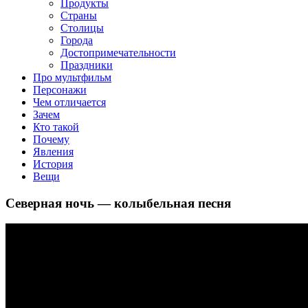
Продукты
Страны
Столицы
Города
Достопримечательности
Праздники
Про мультфильм
Персонажи
Чем отличается
Зачем
Кто такой
Почему
Явления
История
Вещи
Северная ночь — колыбельная песня