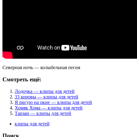
Северная ночь — колыбельная песня
Смотреть ещё:
Лодочка — клипы для детей
33 коровы — клипы для детей
Я рисую на окне — клипы для детей
Хомяк Хома — клипы для детей
Тарзан — клипы для детей
клипы для детей
Поиск