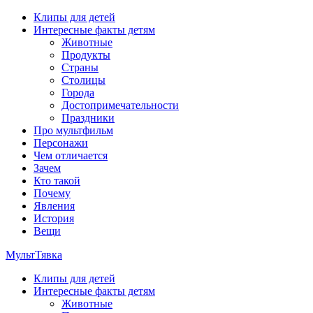
Перейти
Клипы для детей
к
Интересные факты детям
содержимому
Животные
Продукты
Страны
Столицы
Города
Достопримечательности
Праздники
Про мультфильм
Персонажи
Чем отличается
Зачем
Кто такой
Почему
Явления
История
Вещи
МультТявка
Клипы для детей
интересные факты про страны, столицы и города, клипы из му
Интересные факты детям
мультфильмов
Животные