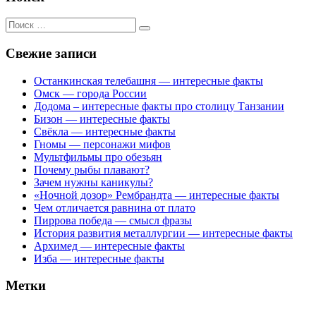
Поиск
для:
Свежие записи
Останкинская телебашня — интересные факты
Омск — города России
Додома – интересные факты про столицу Танзании
Бизон — интересные факты
Свёкла — интересные факты
Гномы — персонажи мифов
Мультфильмы про обезьян
Почему рыбы плавают?
Зачем нужны каникулы?
«Ночной дозор» Рембрандта — интересные факты
Чем отличается равнина от плато
Пиррова победа — смысл фразы
История развития металлургии — интересные факты
Архимед — интересные факты
Изба — интересные факты
Метки