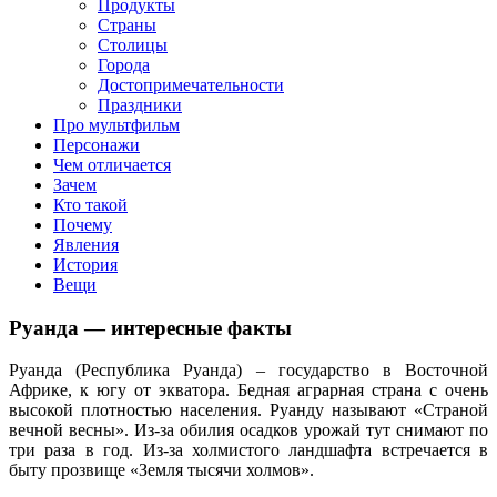
клипы, интересные факты о мультфильмах и про персонажей
Продукты
мультфильмов
Страны
Столицы
Города
Достопримечательности
Праздники
Про мультфильм
Персонажи
Чем отличается
Зачем
Кто такой
Почему
Явления
История
Вещи
Руанда — интересные факты
Руанда (Республика Руанда) – государство в Восточной
Африке, к югу от экватора. Бедная аграрная страна с очень
высокой плотностью населения. Руанду называют «Страной
вечной весны». Из-за обилия осадков урожай тут снимают по
три раза в год. Из-за холмистого ландшафта встречается в
быту прозвище «Земля тысячи холмов».