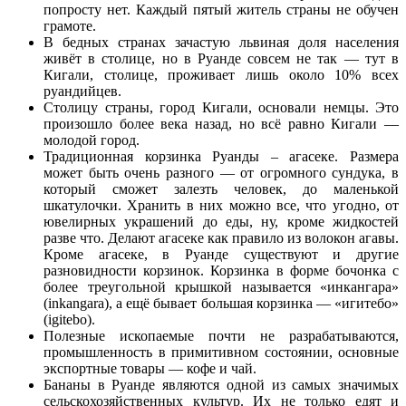
попросту нет. Каждый пятый житель страны не обучен
грамоте.
В бедных странах зачастую львиная доля населения
живёт в столице, но в Руанде совсем не так — тут в
Кигали, столице, проживает лишь около 10% всех
руандийцев.
Столицу страны, город Кигали, основали немцы. Это
произошло более века назад, но всё равно Кигали —
молодой город.
Традиционная корзинка Руанды – агасеке. Размера
может быть очень разного — от огромного сундука, в
который сможет залезть человек, до маленькой
шкатулочки. Хранить в них можно все, что угодно, от
ювелирных украшений до еды, ну, кроме жидкостей
разве что. Делают агасеке как правило из волокон агавы.
Кроме агасеке, в Руанде существуют и другие
разновидности корзинок. Корзинка в форме бочонка с
более треугольной крышкой называется «инкангара»
(inkangara), а ещё бывает большая корзинка — «игитебо»
(igitebo).
Полезные ископаемые почти не разрабатываются,
промышленность в примитивном состоянии, основные
экспортные товары — кофе и чай.
Бананы в Руанде являются одной из самых значимых
сельскохозяйственных культур. Их не только едят и