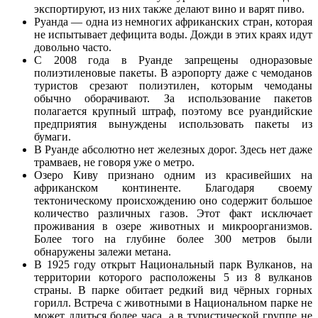
экспортируют, из них также делают вино и варят пиво.
Руанда — одна из немногих африканских стран, которая
не испытывает дефицита воды. Дожди в этих краях идут
довольно часто.
С 2008 года в Руанде запрещены одноразовые
полиэтиленовые пакеты. В аэропорту даже с чемоданов
туристов срезают полиэтилен, которым чемоданы
обычно оборачивают. За использование пакетов
полагается крупный штраф, поэтому все руандийские
предприятия вынуждены использовать пакеты из
бумаги.
В Руанде абсолютно нет железных дорог. Здесь нет даже
трамваев, не говоря уже о метро.
Озеро Киву признано одним из красивейших на
африканском континенте. Благодаря своему
тектоническому происхождению оно содержит большое
количество различных газов. Этот факт исключает
проживания в озере животных и микроорганизмов.
Более того на глубине более 300 метров были
обнаружены залежи метана.
В 1925 году открыт Национальный парк Вулканов, на
территории которого расположены 5 из 8 вулканов
страны. В парке обитает редкий вид чёрных горных
горилл. Встреча с животными в Национальном парке не
может длиться более часа, а в туристической группе не