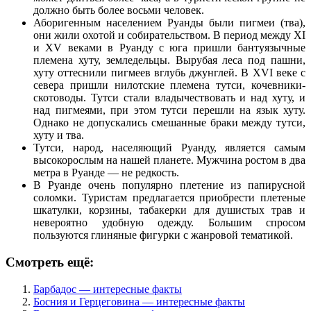
должно быть более восьми человек.
Аборигенным населением Руанды были пигмеи (тва),
они жили охотой и собирательством. В период между XI
и XV веками в Руанду с юга пришли бантуязычные
племена хуту, земледельцы. Вырубая леса под пашни,
хуту оттеснили пигмеев вглубь джунглей. В XVI веке с
севера пришли нилотские племена тутси, кочевники-
скотоводы. Тутси стали владычествовать и над хуту, и
над пигмеями, при этом тутси перешли на язык хуту.
Однако не допускались смешанные браки между тутси,
хуту и тва.
Тутси, народ, населяющий Руанду, является самым
высокорослым на нашей планете. Мужчина ростом в два
метра в Руанде — не редкость.
В Руанде очень популярно плетение из папирусной
соломки. Туристам предлагается приобрести плетеные
шкатулки, корзины, табакерки для душистых трав и
невероятно удобную одежду. Большим спросом
пользуются глиняные фигурки с жанровой тематикой.
Смотреть ещё:
Барбадос — интересные факты
Босния и Герцеговина — интересные факты