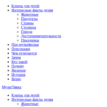
Перейти
Клипы для детей
к
Интересные факты детям
содержимому
Животные
Продукты
Страны
Столицы
Города
Достопримечательности
Праздники
Про мультфильм
Персонажи
Чем отличается
Зачем
Кто такой
Почему
Явления
История
Вещи
МультТявка
Клипы для детей
интересные факты про страны, столицы и города, клипы из
Интересные факты детям
мультфильмов, мульт-клипы, песни из мультиков, детские
Животные