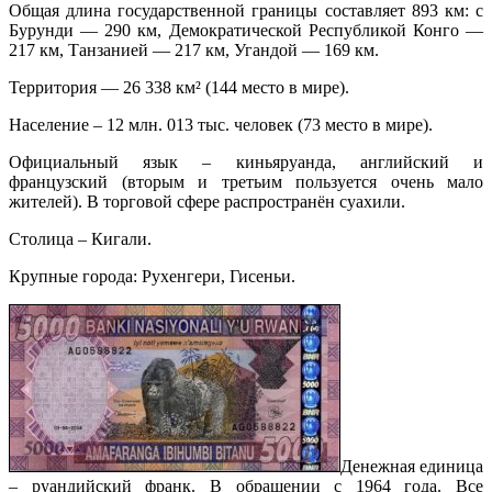
Общая длина государственной границы составляет 893 км: с
Бурунди — 290 км, Демократической Республикой Конго —
217 км, Танзанией — 217 км, Угандой — 169 км.
Территория — 26 338 км² (144 место в мире).
Население – 12 млн. 013 тыс. человек (73 место в мире).
Официальный язык – киньяруанда, английский и
французский (вторым и третьим пользуется очень мало
жителей). В торговой сфере распространён суахили.
Столица – Кигали.
Крупные города: Рухенгери, Гисеньи.
Денежная единица
– руандийский франк. В обращении с 1964 года. Все