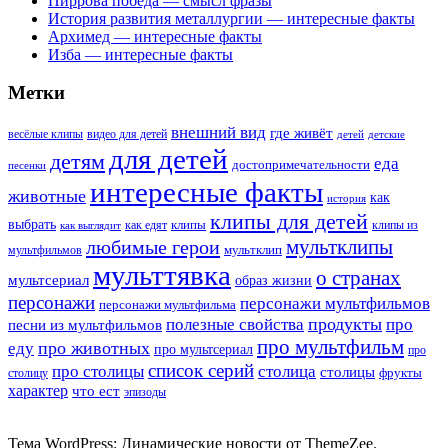
Пиррова победа — смысл фразы
История развития металлургии — интересные факты
Архимед — интересные факты
Изба — интересные факты
Метки
внешний вид
где живёт
весёлые клипы
видео для детей
детей
детские
для детей
детям
еда
достопримечательности
песенки
интересные факты
животные
как
история
клипы для детей
выбрать
клипы
как едят
клипы из
как выглядит
мультклипы
любимые герои
мультклип
мультфильмов
мульттявка
о странах
мультсериал
образ жизни
персонажи
персонажи мультфильмов
персонажи мультфильма
продукты
полезные свойства
про
песни из мультфильмов
про мультфильм
про животных
еду
про мультсериал
про
список серий
про столицы
столица
столицы
фрукты
столицу
характер
что ест
эпизоды
Тема WordPress: Динамические новости от ThemeZee.