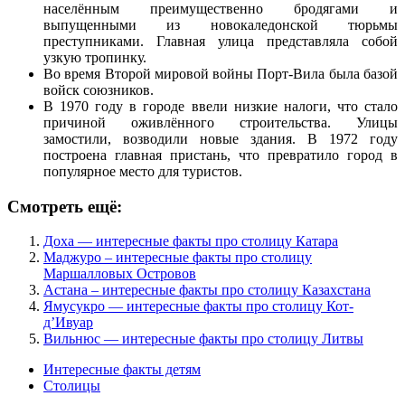
населённым преимущественно бродягами и
выпущенными из новокаледонской тюрьмы
преступниками. Главная улица представляла собой
узкую тропинку.
Во время Второй мировой войны Порт-Вила была базой
войск союзников.
В 1970 году в городе ввели низкие налоги, что стало
причиной оживлённого строительства. Улицы
замостили, возводили новые здания. В 1972 году
построена главная пристань, что превратило город в
популярное место для туристов.
Смотреть ещё:
Доха — интересные факты про столицу Катара
Маджуро – интересные факты про столицу
Маршалловых Островов
Астана – интересные факты про столицу Казахстана
Ямусукро — интересные факты про столицу Кот-
д’Ивуар
Вильнюс — интересные факты про столицу Литвы
Интересные факты детям
Столицы