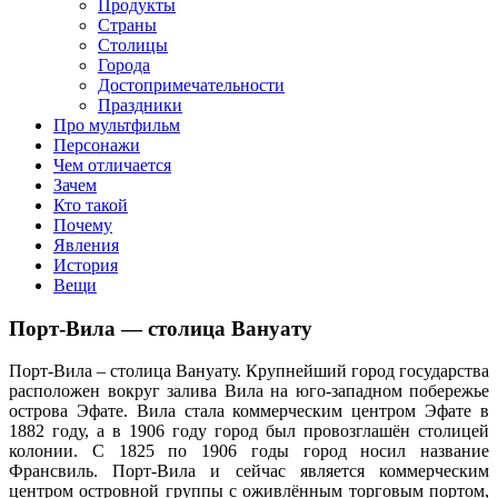
клипы, интересные факты о мультфильмах и про персонажей
Продукты
мультфильмов
Страны
Столицы
Города
Достопримечательности
Праздники
Про мультфильм
Персонажи
Чем отличается
Зачем
Кто такой
Почему
Явления
История
Вещи
Порт-Вила — столица Вануату
Порт-Вила – столица Вануату. Крупнейший город государства
расположен вокруг залива Вила на юго-западном побережье
острова Эфате. Вила стала коммерческим центром Эфате в
1882 году, а в 1906 году город был провозглашён столицей
колонии. С 1825 по 1906 годы город носил название
Франсвиль. Порт-Вила и сейчас является коммерческим
центром островной группы с оживлённым торговым портом,