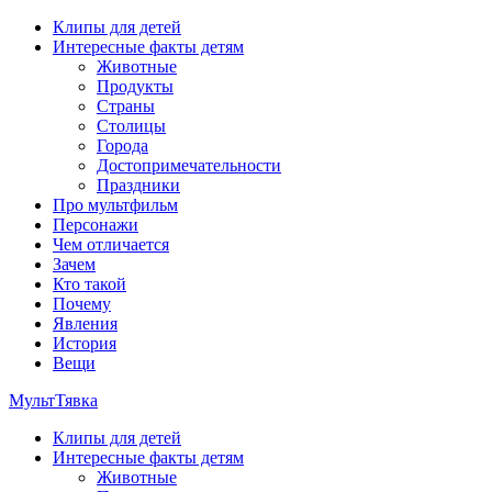
Перейти
Клипы для детей
к
Интересные факты детям
содержимому
Животные
Продукты
Страны
Столицы
Города
Достопримечательности
Праздники
Про мультфильм
Персонажи
Чем отличается
Зачем
Кто такой
Почему
Явления
История
Вещи
МультТявка
Клипы для детей
интересные факты про страны, столицы и города, клипы из
Интересные факты детям
мультфильмов, мульт-клипы, песни из мультиков, детские
Животные