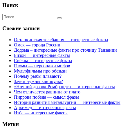
Поиск
Поиск
для:
Свежие записи
Останкинская телебашня — интересные факты
Омск — города России
Додома – интересные факты про столицу Танзании
Бизон — интересные факты
Свёкла — интересные факты
Гномы — персонажи мифов
Мультфильмы про обезьян
Почему рыбы плавают?
Зачем нужны каникулы?
«Ночной дозор» Рембрандта — интересные факты
Чем отличается равнина от плато
Пиррова победа — смысл фразы
История развития металлургии — интересные факты
Архимед — интересные факты
Изба — интересные факты
Метки