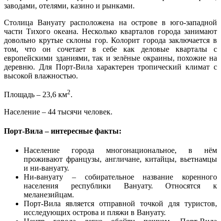
заводами, отелями, казино и рынками.
Столица Вануату расположена на острове в юго-западной
части Тихого океана. Несколько кварталов города занимают
довольно крутые склоны гор. Колорит города заключается в
том, что он сочетает в себе как деловые кварталы с
европейскими зданиями, так и зелёные окраины, похожие на
деревню. Для Порт-Вила характерен тропический климат с
высокой влажностью.
2
Площадь – 23,6 км
.
Население – 44 тысячи человек.
Порт-Вила – интересные факты:
Население города многонациональное, в нём
проживают французы, англичане, китайцы, вьетнамцы
и ни-вануату.
Ни-вануату – собирательное название коренного
населения республики Вануату. Относятся к
меланезийцам.
Порт-Вила является отправной точкой для туристов,
исследующих острова и пляжи в Вануату.