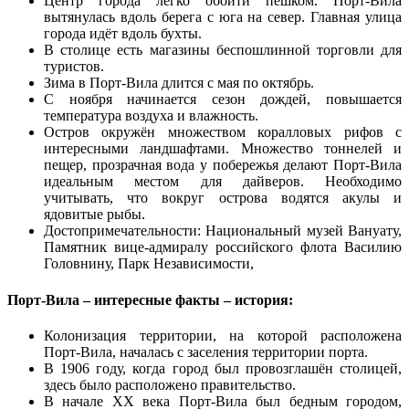
Центр города легко обойти пешком. Порт-Вила
вытянулась вдоль берега с юга на север. Главная улица
города идёт вдоль бухты.
В столице есть магазины беспошлинной торговли для
туристов.
Зима в Порт-Вила длится с мая по октябрь.
С ноября начинается сезон дождей, повышается
температура воздуха и влажность.
Остров окружён множеством коралловых рифов с
интересными ландшафтами. Множество тоннелей и
пещер, прозрачная вода у побережья делают Порт-Вила
идеальным местом для дайверов. Необходимо
учитывать, что вокруг острова водятся акулы и
ядовитые рыбы.
Достопримечательности: Национальный музей Вануату,
Памятник вице-адмиралу российского флота Василию
Головнину, Парк Независимости,
Порт-Вила – интересные факты – история:
Колонизация территории, на которой расположена
Порт-Вила, началась с заселения территории порта.
В 1906 году, когда город был провозглашён столицей,
здесь было расположено правительство.
В начале ХХ века Порт-Вила был бедным городом,