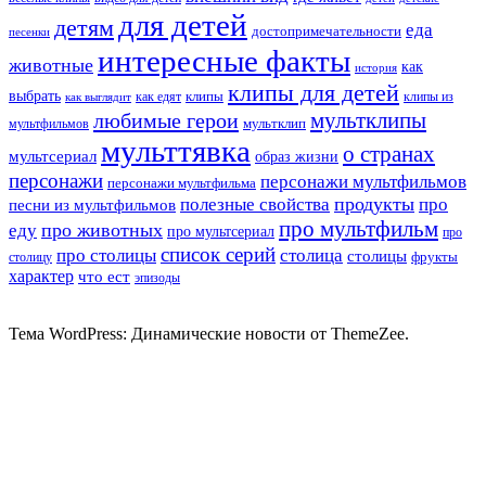
для детей
детям
еда
достопримечательности
песенки
интересные факты
животные
как
история
клипы для детей
выбрать
клипы
как едят
клипы из
как выглядит
мультклипы
любимые герои
мультклип
мультфильмов
мульттявка
о странах
мультсериал
образ жизни
персонажи
персонажи мультфильмов
персонажи мультфильма
продукты
полезные свойства
про
песни из мультфильмов
про мультфильм
про животных
еду
про мультсериал
про
список серий
про столицы
столица
столицы
фрукты
столицу
характер
что ест
эпизоды
Тема WordPress: Динамические новости от ThemeZee.