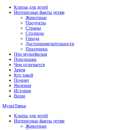
Перейти
Клипы для детей
к
Интересные факты детям
содержимому
Животные
Продукты
Страны
Столицы
Города
Достопримечательности
Праздники
Про мультфильм
Персонажи
Чем отличается
Зачем
Кто такой
Почему
Явления
История
Вещи
МультТявка
Клипы для детей
интересные факты про страны, столицы и города, клипы из
Интересные факты детям
мультфильмов, мульт-клипы, песни из мультиков, детские
Животные