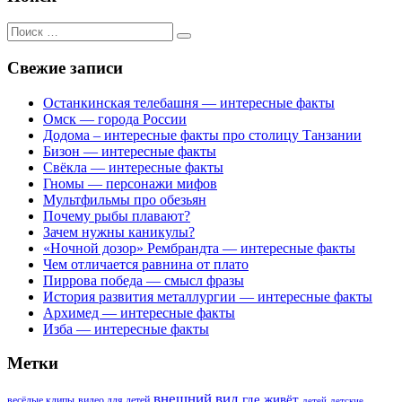
Поиск
для:
Свежие записи
Останкинская телебашня — интересные факты
Омск — города России
Додома – интересные факты про столицу Танзании
Бизон — интересные факты
Свёкла — интересные факты
Гномы — персонажи мифов
Мультфильмы про обезьян
Почему рыбы плавают?
Зачем нужны каникулы?
«Ночной дозор» Рембрандта — интересные факты
Чем отличается равнина от плато
Пиррова победа — смысл фразы
История развития металлургии — интересные факты
Архимед — интересные факты
Изба — интересные факты
Метки
внешний вид
где живёт
весёлые клипы
видео для детей
детей
детские