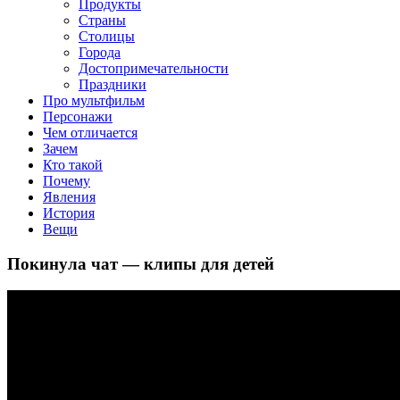
клипы, интересные факты о мультфильмах и про персонажей
Продукты
мультфильмов
Страны
Столицы
Города
Достопримечательности
Праздники
Про мультфильм
Персонажи
Чем отличается
Зачем
Кто такой
Почему
Явления
История
Вещи
Покинула чат — клипы для детей