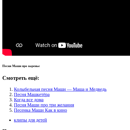
Песня Маши про варенье
Смотреть ещё:
Колыбельная песня Маши — Маша и Медведь
Песня Машкетёра
Когда все дома
Песня Маши про три желания
Песенка Маши Как в кино
клипы для детей