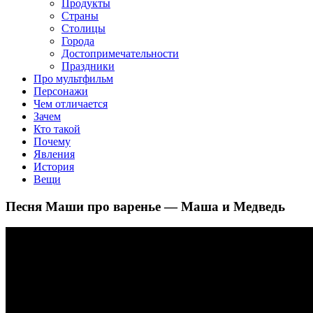
Продукты
Страны
Столицы
Города
Достопримечательности
Праздники
Про мультфильм
Персонажи
Чем отличается
Зачем
Кто такой
Почему
Явления
История
Вещи
Песня Маши про варенье — Маша и Медведь