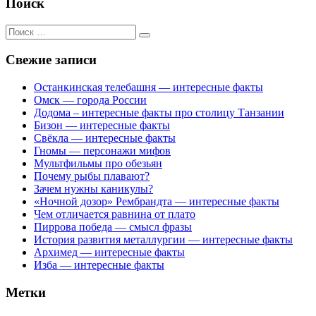
Поиск
Поиск
для:
Свежие записи
Останкинская телебашня — интересные факты
Омск — города России
Додома – интересные факты про столицу Танзании
Бизон — интересные факты
Свёкла — интересные факты
Гномы — персонажи мифов
Мультфильмы про обезьян
Почему рыбы плавают?
Зачем нужны каникулы?
«Ночной дозор» Рембрандта — интересные факты
Чем отличается равнина от плато
Пиррова победа — смысл фразы
История развития металлургии — интересные факты
Архимед — интересные факты
Изба — интересные факты
Метки