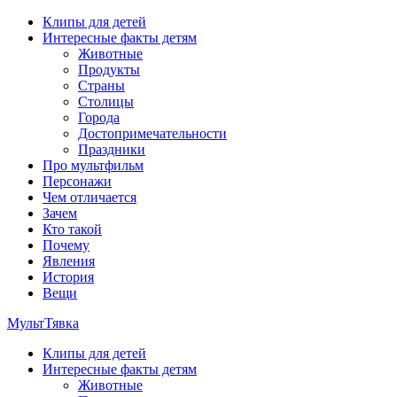
Перейти
Клипы для детей
к
Интересные факты детям
содержимому
Животные
Продукты
Страны
Столицы
Города
Достопримечательности
Праздники
Про мультфильм
Персонажи
Чем отличается
Зачем
Кто такой
Почему
Явления
История
Вещи
МультТявка
Клипы для детей
интересные факты про страны, столицы и города, клипы из му
Интересные факты детям
мультфильмов
Животные