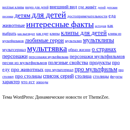
внешний вид
где живёт
весёлые клипы
видео для детей
детей
детские
для детей
детям
еда
достопримечательности
песенки
интересные факты
животные
как
история
клипы для детей
выбрать
клипы
как едят
клипы из
как выглядит
мультклипы
любимые герои
мультклип
мультфильмов
мульттявка
о странах
мультсериал
образ жизни
персонажи
персонажи мультфильмов
персонажи мультфильма
продукты
полезные свойства
про
песни из мультфильмов
про мультфильм
про животных
еду
про мультсериал
про
список серий
про столицы
столица
столицы
фрукты
столицу
характер
что ест
эпизоды
Тема WordPress: Динамические новости от ThemeZee.