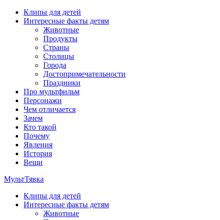
Перейти
Клипы для детей
к
Интересные факты детям
содержимому
Животные
Продукты
Страны
Столицы
Города
Достопримечательности
Праздники
Про мультфильм
Персонажи
Чем отличается
Зачем
Кто такой
Почему
Явления
История
Вещи
МультТявка
Клипы для детей
интересные факты про страны, столицы и города, клипы из
Интересные факты детям
мультфильмов, мульт-клипы, песни из мультиков, детские
Животные