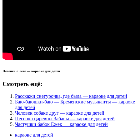
Песенка о лете — караоке для детей
Смотреть ещё:
Расскажи снегурочка, где была — караоке для детей
Баю-баюшки-баю — Бременские музыканты — караоке
для детей
Человек собаке друг — караоке для детей
Песенка царевны Забавы — караоке для детей
Частушки бабок Ёжек — караоке для детей
караоке для детей