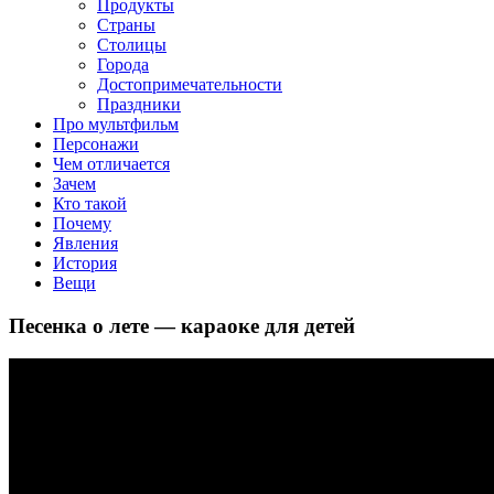
клипы, интересные факты о мультфильмах и про персонажей
Продукты
мультфильмов
Страны
Столицы
Города
Достопримечательности
Праздники
Про мультфильм
Персонажи
Чем отличается
Зачем
Кто такой
Почему
Явления
История
Вещи
Песенка о лете — караоке для детей