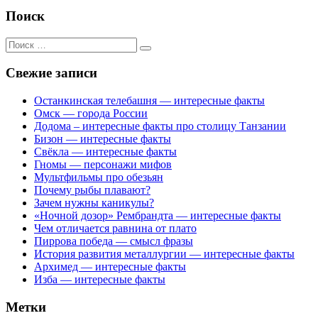
Поиск
Поиск
для:
Свежие записи
Останкинская телебашня — интересные факты
Омск — города России
Додома – интересные факты про столицу Танзании
Бизон — интересные факты
Свёкла — интересные факты
Гномы — персонажи мифов
Мультфильмы про обезьян
Почему рыбы плавают?
Зачем нужны каникулы?
«Ночной дозор» Рембрандта — интересные факты
Чем отличается равнина от плато
Пиррова победа — смысл фразы
История развития металлургии — интересные факты
Архимед — интересные факты
Изба — интересные факты
Метки