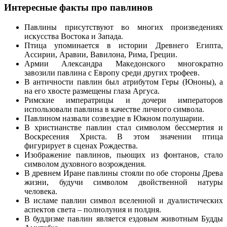
Интересные факты про павлинов
Павлины присутствуют во многих произведениях
искусства Востока и Запада.
Птица упоминается в истории Древнего Египта,
Ассирии, Аравии, Вавилона, Рима, Греции.
Армии Александра Македонского многократно
завозили павлина с Европу среди других трофеев.
В античности павлин был атрибутом Геры (Юноны), а
на его хвосте размещены глаза Аргуса.
Римские императрицы и дочери императоров
использовали павлина в качестве личного символа.
Павлином назвали созвездие в Южном полушарии.
В христианстве павлин стал символом бессмертия и
Воскресения Христа. В этом значении птица
фигурирует в сценах Рождества.
Изображение павлинов, пьющих из фонтанов, стало
символом духовного возрождения.
В древнем Иране павлины стояли по обе стороны Древа
жизни, будучи символом двойственной натуры
человека.
В исламе павлин символ вселенной и дуалистических
аспектов света – полнолуния и полдня.
В буддизме павлин является ездовым животным Будды