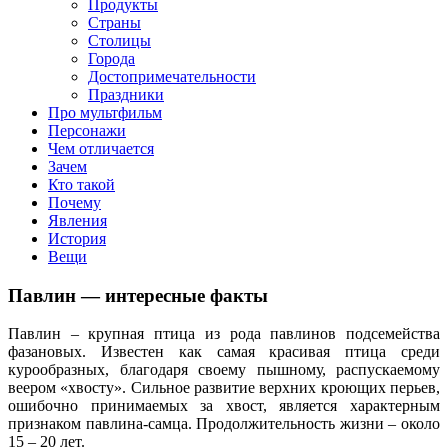
клипы, интересные факты о мультфильмах и про персонажей
Продукты
мультфильмов
Страны
Столицы
Города
Достопримечательности
Праздники
Про мультфильм
Персонажи
Чем отличается
Зачем
Кто такой
Почему
Явления
История
Вещи
Павлин — интересные факты
Павлин – крупная птица из рода павлинов подсемейства
фазановых. Известен как самая красивая птица среди
курообразных, благодаря своему пышному, распускаемому
веером «хвосту». Сильное развитие верхних кроющих перьев,
ошибочно принимаемых за хвост, является характерным
признаком павлина-самца. Продолжительность жизни – около
15 – 20 лет.