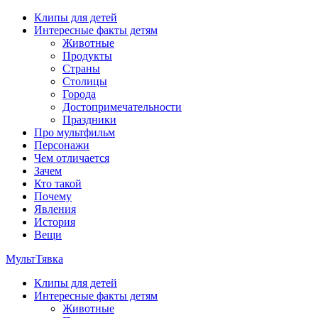
Перейти
Клипы для детей
к
Интересные факты детям
содержимому
Животные
Продукты
Страны
Столицы
Города
Достопримечательности
Праздники
Про мультфильм
Персонажи
Чем отличается
Зачем
Кто такой
Почему
Явления
История
Вещи
МультТявка
Клипы для детей
интересные факты про страны, столицы и города, клипы из
Интересные факты детям
мультфильмов, мульт-клипы, песни из мультиков, детские
Животные