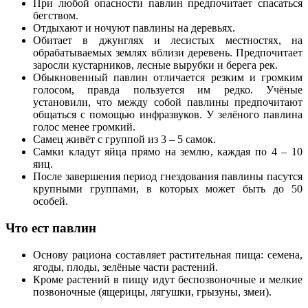
При любой опасности павлин предпочитает спасаться
бегством.
Отдыхают и ночуют павлины на деревьях.
Обитает в джунглях и лесистых местностях, на
обрабатываемых землях вблизи деревень. Предпочитает
заросли кустарников, лесные вырубки и берега рек.
Обыкновенный павлин отличается резким и громким
голосом, правда пользуется им редко. Учёные
установили, что между собой павлины предпочитают
общаться с помощью инфразвуков. У зелёного павлина
голос менее громкий.
Самец живёт с группой из 3 – 5 самок.
Самки кладут яйца прямо на землю, каждая по 4 – 10
яиц.
После завершения период гнездования павлины пасутся
крупными группами, в которых может быть до 50
особей.
Что ест павлин
Основу рациона составляет растительная пища: семена,
ягоды, плоды, зелёные части растений.
Кроме растений в пищу идут беспозвоночные и мелкие
позвоночные (ящерицы, лягушки, грызуны, змеи).