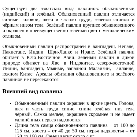
Существует два азиатских вида павлинов: обыкновенный
(индийский) и зелёный. Обыкновенный павлин отличается
синими головой, шеей и частью груди, зелёной спиной и
чёрным низом тела. Зелёный павлин крупнее обыкновенного
и окрашен в преимущественно зелёный цвет с металлическим
отливом.
Обыкновенный павлин распространён в Бангладеш, Непале,
Пакистане, Индии, Шри-Ланке и Иране. Зелёный павлин
обитает в Юго-Восточной Азии. Зелёный павлин в дикой
природе обитает на Яве, в Индокитае, северо-восточной
Индии, Бангладеш, Мьянме, западной Малайзии, Таиланде,
южном Китае. Ареалы обитания обыкновенного и зелёного
павлинов не пересекаются.
Внешний вид павлина
Обыкновенный павлин окрашен в яркие цвета. Голова,
шея и часть груди синие, спина зелёная, низ тела
чёрный. Самка мельче, окрашена скромнее и не имеет
удлинённых перьев надхвостья.
Длина тела самца обыкновенного павлина – от 100 до
125 см, хвоста – от 40 до 50 см, перья надхвостья – от
120 до 160 см. Самец весит около 4 кг.