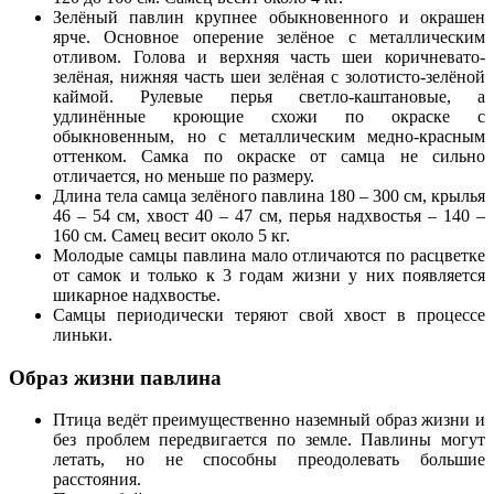
Зелёный павлин крупнее обыкновенного и окрашен
ярче. Основное оперение зелёное с металлическим
отливом. Голова и верхняя часть шеи коричневато-
зелёная, нижняя часть шеи зелёная с золотисто-зелёной
каймой. Рулевые перья светло-каштановые, а
удлинённые кроющие схожи по окраске с
обыкновенным, но с металлическим медно-красным
оттенком. Самка по окраске от самца не сильно
отличается, но меньше по размеру.
Длина тела самца зелёного павлина 180 – 300 см, крылья
46 – 54 см, хвост 40 – 47 см, перья надхвостья – 140 –
160 см. Самец весит около 5 кг.
Молодые самцы павлина мало отличаются по расцветке
от самок и только к 3 годам жизни у них появляется
шикарное надхвостье.
Самцы периодически теряют свой хвост в процессе
линьки.
Образ жизни павлина
Птица ведёт преимущественно наземный образ жизни и
без проблем передвигается по земле. Павлины могут
летать, но не способны преодолевать большие
расстояния.