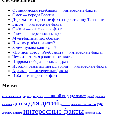
Свежие записи
Останкинская телебашня — интересные факты
Омск — города России
Додома – интересные факты про столицу Танзании
Бизон — интересные факты
Свёкла — интересные факты
Гномы — персонажи мифов
Мультфильмы про обезьян
Почему рыбы плавают?
Зачем нужны каникулы?
«Ночной дозор» Рембрандта — интересные факты
Чем отличается равнина от плато
Пиррова победа — смысл фразы
История развития металлургии — интересные факты
Архимед — интересные факты
Изба — интересные факты
Метки
внешний вид
где живёт
весёлые клипы
видео для детей
детей
детские
для детей
детям
еда
достопримечательности
песенки
интересные факты
животные
как
история