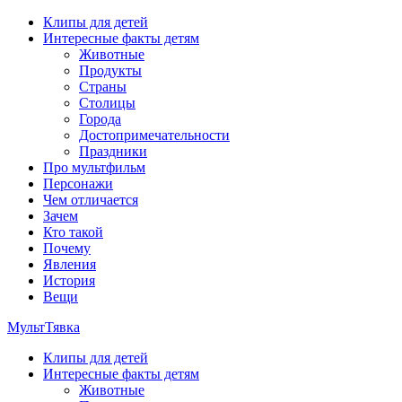
Перейти
Клипы для детей
к
Интересные факты детям
содержимому
Животные
Продукты
Страны
Столицы
Города
Достопримечательности
Праздники
Про мультфильм
Персонажи
Чем отличается
Зачем
Кто такой
Почему
Явления
История
Вещи
МультТявка
Клипы для детей
интересные факты про страны, столицы и города, клипы из
Интересные факты детям
мультфильмов, мульт-клипы, песни из мультиков, детские
Животные