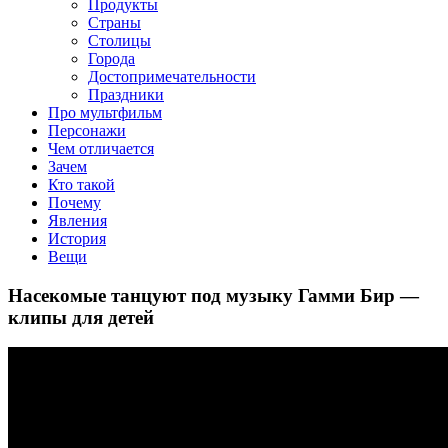
клипы, интересные факты о мультфильмах и про персонажей
Продукты
мультфильмов
Страны
Столицы
Города
Достопримечательности
Праздники
Про мультфильм
Персонажи
Чем отличается
Зачем
Кто такой
Почему
Явления
История
Вещи
Насекомые танцуют под музыку Гамми Бир —
клипы для детей