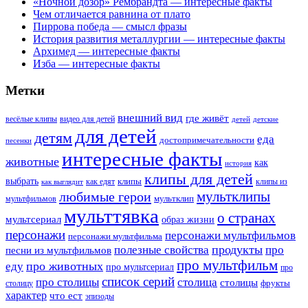
«Ночной дозор» Рембрандта — интересные факты
Чем отличается равнина от плато
Пиррова победа — смысл фразы
История развития металлургии — интересные факты
Архимед — интересные факты
Изба — интересные факты
Метки
внешний вид
где живёт
весёлые клипы
видео для детей
детей
детские
для детей
детям
еда
достопримечательности
песенки
интересные факты
животные
как
история
клипы для детей
выбрать
клипы
как едят
клипы из
как выглядит
мультклипы
любимые герои
мультклип
мультфильмов
мульттявка
о странах
мультсериал
образ жизни
персонажи
персонажи мультфильмов
персонажи мультфильма
продукты
полезные свойства
про
песни из мультфильмов
про мультфильм
про животных
еду
про мультсериал
про
список серий
про столицы
столица
столицы
фрукты
столицу
характер
что ест
эпизоды