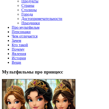
клипы, интересные факты о мультфильмах и про персонажей
Продукты
мультфильмов
Страны
Столицы
Города
Достопримечательности
Праздники
Про мультфильм
Персонажи
Чем отличается
Зачем
Кто такой
Почему
Явления
История
Вещи
Мультфильмы про принцесс