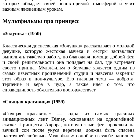
которых обладает своей неповторимой атмосферой и учит
важным жизненным урокам.
Мультфильмы про принцесс
«Золушка» (1950)
Классическая диснеевская «Золушка» рассказывает о молодой
девушке, которую жестокая мачеха и сёстры заставляют
выполнять тяжёлую работу, но благодаря помощи доброй феи
и своей решительности она попадает на бал, где встречает
своего принца. Мультфильм о Золушке является одним из
самых известных произведений студии и навсегда закрепил
этот образ в поп-культуре. Его главная тема — доброта,
терпение и вера в чудо, а также идея о том, что
справедливость обязательно восторжествует.
«Спящая красавица» (1959)
«Спящая красавица» — одна из самых красивых
анимационных лент Disney, основанная на одноимённой
сказке. Принцесса Аврора, которую злые феи прокляли на
вечный сон после укуса веретена, должна быть спасена
настоящей любовью. Мультфильм о любви и судьбе наполнен