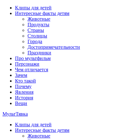
Перейти
Клипы для детей
к
Интересные факты детям
содержимому
Животные
Продукты
Страны
Столицы
Города
Достопримечательности
Праздники
Про мультфильм
Персонажи
Чем отличается
Зачем
Кто такой
Почему
Явления
История
Вещи
МультТявка
Клипы для детей
интересные факты про страны, столицы и города, клипы из
Интересные факты детям
мультфильмов, мульт-клипы, песни из мультиков, детские
Животные