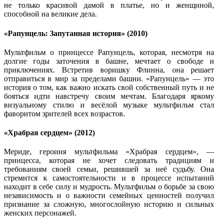
не только красивой дамой в платье, но и женщиной,
способной на великие дела.
«Рапунцель: Запутанная история» (2010)
Мультфильм о принцессе Рапунцель, которая, несмотря на
долгие годы заточения в башне, мечтает о свободе и
приключениях. Встретив воришку Флинна, она решает
отправиться в мир за пределами башни. «Рапунцель» — это
история о том, как важно искать свой собственный путь и не
бояться идти навстречу своим мечтам. Благодаря яркому
визуальному стилю и весёлой музыке мультфильм стал
фаворитом зрителей всех возрастов.
«Храбрая сердцем» (2012)
Мериде, героиня мультфильма «Храбрая сердцем», —
принцесса, которая не хочет следовать традициям и
требованиям своей семьи, решившей за неё судьбу. Она
стремится к самостоятельности и в процессе испытаний
находит в себе силу и мудрость. Мультфильм о борьбе за свою
независимость и о важности семейных ценностей получил
признание за сложную, многослойную историю и сильных
женских персонажей.