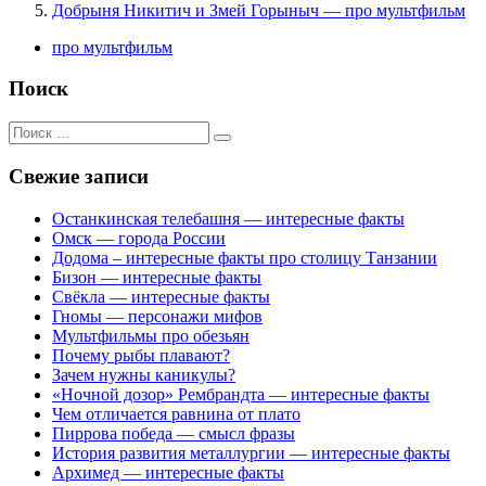
Добрыня Никитич и Змей Горыныч — про мультфильм
про мультфильм
Поиск
Поиск
для:
Свежие записи
Останкинская телебашня — интересные факты
Омск — города России
Додома – интересные факты про столицу Танзании
Бизон — интересные факты
Свёкла — интересные факты
Гномы — персонажи мифов
Мультфильмы про обезьян
Почему рыбы плавают?
Зачем нужны каникулы?
«Ночной дозор» Рембрандта — интересные факты
Чем отличается равнина от плато
Пиррова победа — смысл фразы
История развития металлургии — интересные факты
Архимед — интересные факты