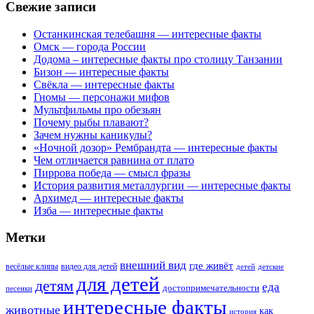
Свежие записи
Останкинская телебашня — интересные факты
Омск — города России
Додома – интересные факты про столицу Танзании
Бизон — интересные факты
Свёкла — интересные факты
Гномы — персонажи мифов
Мультфильмы про обезьян
Почему рыбы плавают?
Зачем нужны каникулы?
«Ночной дозор» Рембрандта — интересные факты
Чем отличается равнина от плато
Пиррова победа — смысл фразы
История развития металлургии — интересные факты
Архимед — интересные факты
Изба — интересные факты
Метки
внешний вид
где живёт
весёлые клипы
видео для детей
детей
детские
для детей
детям
еда
достопримечательности
песенки
интересные факты
животные
как
история