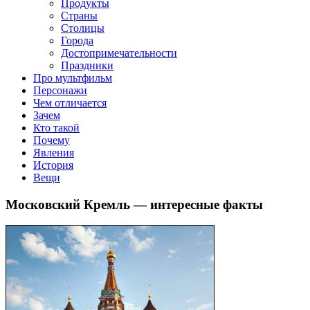
клипы, интересные факты о мультфильмах и про персонажей
Продукты
мультфильмов
Страны
Столицы
Города
Достопримечательности
Праздники
Про мультфильм
Персонажи
Чем отличается
Зачем
Кто такой
Почему
Явления
История
Вещи
Московский Кремль — интересные факты