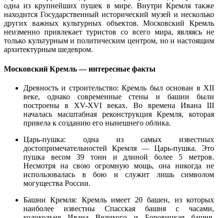
одна из крупнейших пушек в мире. Внутри Кремля также
находится Государственный исторический музей и несколько
других важных культурных объектов. Московский Кремль
неизменно привлекает туристов со всего мира, являясь не
только культурным и политическим центром, но и настоящим
архитектурным шедевром.
Московский Кремль — интересные факты
Древность и строительство: Кремль был основан в XII
веке, однако современные стены и башни были
построены в XV-XVI веках. Во времена Ивана III
началась масштабная реконструкция Кремля, которая
привела к созданию его нынешнего облика.
Царь-пушка: одна из самых известных
достопримечательностей Кремля — Царь-пушка. Это
пушка весом 39 тонн и длиной более 5 метров.
Несмотря на свою огромную мощь, она никогда не
использовалась в бою и служит лишь символом
могущества России.
Башни Кремля: Кремль имеет 20 башен, из которых
наиболее известны Спасская башня с часами,
колокольня Ивана Великого и Боровицкая башня.