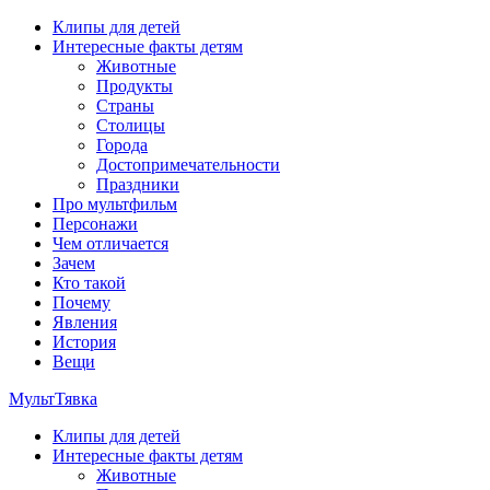
Перейти
Клипы для детей
к
Интересные факты детям
содержимому
Животные
Продукты
Страны
Столицы
Города
Достопримечательности
Праздники
Про мультфильм
Персонажи
Чем отличается
Зачем
Кто такой
Почему
Явления
История
Вещи
МультТявка
Клипы для детей
интересные факты про страны, столицы и города, клипы из
Интересные факты детям
мультфильмов, мульт-клипы, песни из мультиков, детские
Животные