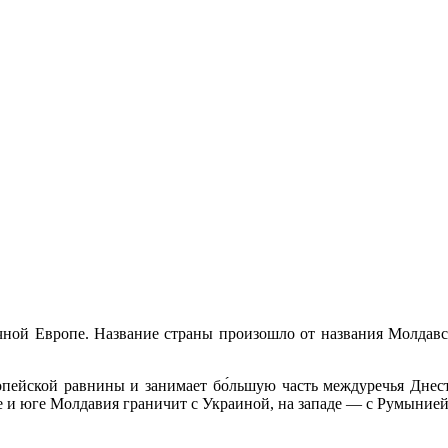
очной Европе. Название страны произошло от названия Молдавск
пейской равнины и занимает бо́льшую часть междуречья Днестр
е и юге Молдавия граничит с Украиной, на западе — с Румынией