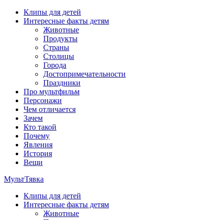
Перейти
Клипы для детей
к
Интересные факты детям
содержимому
Животные
Продукты
Страны
Столицы
Города
Достопримечательности
Праздники
Про мультфильм
Персонажи
Чем отличается
Зачем
Кто такой
Почему
Явления
История
Вещи
МультТявка
Клипы для детей
интересные факты про страны, столицы и города, клипы из му
Интересные факты детям
мультфильмов
Животные