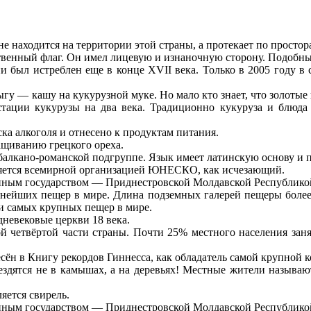
не находится на территории этой страны, а протекает по просто
венный флаг. Он имел лицевую и изнаночную сторону. Подобные
 был истреблен еще в конце XVII века. Только в 2005 году в 
— кашу на кукурузной муке. Но мало кто знает, что золотые по
стации кукурузы на два века. Традиционно кукуруза и блюда 
а алкоголя и отнесено к продуктам питания.
ащиванию грецкого ореха.
 балкано-романской подгруппе. Язык имеет латинскую основу и 
аняется всемирной организацией ЮНЕСКО, как исчезающий.
ным государством — Приднестровской Молдавской Республикой. 
пнейших пещер в мире. Длина подземных галерей пещеры более
ди самых крупных пещер в мире.
невековые церкви 18 века.
 четвёртой части страны. Почти 25% местного населения заня
 в Книгу рекордов Гиннесса, как обладатель самой крупной к
здятся не в камышах, а на деревьях! Местные жители называю
ется свирель.
ным государством — Приднестровской Молдавской Республикой. 