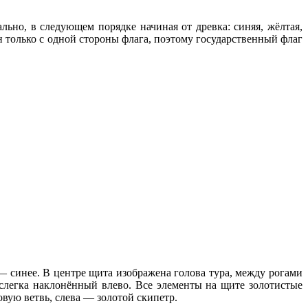
но, в следующем порядке начиная от древка: синяя, жёлтая,
н только с одной стороны флага, поэтому государственный флаг
 синее. В центре щита изображена голова тура, между рогами
 слегка наклонённый влево. Все элементы на щите золотистые
овую ветвь, слева — золотой скипетр.