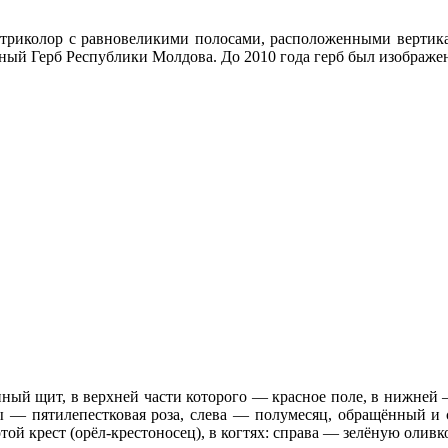
риколор с равновеликими полосами, расположенными вертикаль
нный Герб Республики Молдова. До 2010 года герб был изображе
ый щит, в верхней части которого — красное поле, в нижней —
вы — пятилепестковая роза, слева — полумесяц, обращённый и
ой крест (орёл-крестоносец), в когтях: справа — зелёную оливк