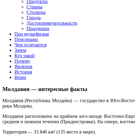
Продукты
Страны
Столицы
Города
Достопримечательности
Праздники
Про мультфильм
Персонажи
Чем отличается
Зачем
Кто такой
Почему
Явления
История
Вещи
Молдавия — интересные факты
Молда́вия (Респу́блика Молдо́ва) — государство в Юго-Вост
реки Молдова.
Молдавия расположена на крайнем юго-западе Восточно-Евро
среднем и нижнем течении (Приднестровье). На севере, восток
Территория — 33 846 км² (135 место в мире).