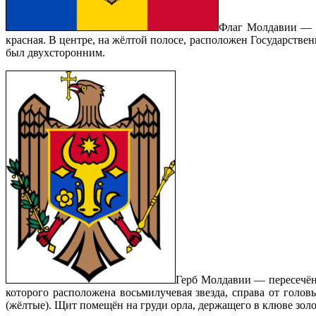
Флаг Молдавии — т
красная. В центре, на жёлтой полосе, расположен Государстве
был двухсторонним.
Герб Молдавии — пересечённ
которого расположена восьмилучевая звезда, справа от голо
(жёлтые). Щит помещён на груди орла, держащего в клюве золот