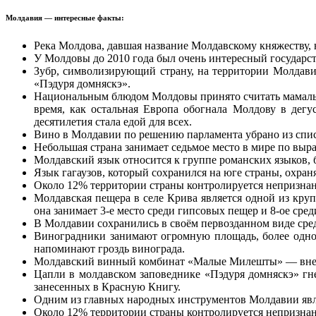
Молдавия — интересные факты:
Река Молдова, давшая название Молдавскому княжеству, 
У Молдовы до 2010 года был очень интересный государст
Зубр, символизирующий страну, на территории Молдавии
«Пэдуря домняскэ».
Национальным блюдом Молдовы принято считать мамалыгу 
время, как остальная Европа обогнала Молдову в дегу
десятилетия стала едой для всех.
Вино в Молдавии по решению парламента убрано из списк
Небольшая страна занимает седьмое место в мире по выр
Молдавский язык относится к группе романских языков,
Язык гагаузов, который сохранился на юге страны, охр
Около 12% территории страны контролируется непризнан
Молдавская пещера в селе Крива является одной из кру
она занимает 3-е место среди гипсовых пещер и 8-ое сре
В Молдавии сохранились в своём первозданном виде сред
Виноградники занимают огромную площадь, более одной
напоминают гроздь винограда.
Молдавский винный комбинат «Малые Милешты» — внесён
Цапли в молдавском заповеднике «Пэдуря домняскэ» гне
занесенных в Красную Книгу.
Одним из главных народных инструментов Молдавии явля
Около 12% территории страны контролируется непризнан