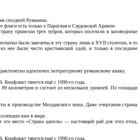
рам соседней Румынии.
 флаги есть только у Парагвая и Саудовской Аравии.
страну привезли трех зубров, которых поселили в заповеднике
чатки были завезены в эту страну лишь в XVII столетии, в то
из нее были чисто крестьянской едой, и только в последние
практически идентичен литературному румынскому языку.
Конфликт тянется ещё с 1990-го года.
 89 километров и состоит из нескольких уровней. По площади
ты в производстве Молдавского вина. Даже очертания страны
оллекции вин в мире.
т это место «Страна цапель» — настоящий рай для этих птиц,
Конфликт тянется ещё с 1990-го года.