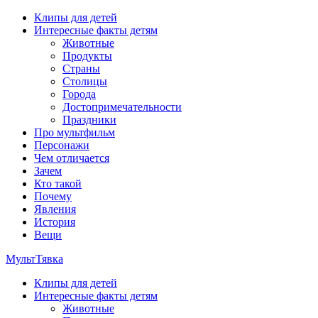
Перейти
Клипы для детей
к
Интересные факты детям
содержимому
Животные
Продукты
Страны
Столицы
Города
Достопримечательности
Праздники
Про мультфильм
Персонажи
Чем отличается
Зачем
Кто такой
Почему
Явления
История
Вещи
МультТявка
Клипы для детей
интересные факты про страны, столицы и города, клипы из
Интересные факты детям
мультфильмов, мульт-клипы, песни из мультиков, детские
Животные