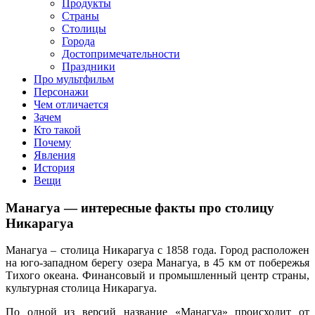
клипы, интересные факты о мультфильмах и про персонажей
Продукты
мультфильмов
Страны
Столицы
Города
Достопримечательности
Праздники
Про мультфильм
Персонажи
Чем отличается
Зачем
Кто такой
Почему
Явления
История
Вещи
Манагуа — интересные факты про столицу
Никарагуа
Манагуа – столица Никарагуа с 1858 года. Город расположен
на юго-западном берегу озера Манагуа, в 45 км от побережья
Тихого океана. Финансовый и промышленный центр страны,
культурная столица Никарагуа.
По одной из версий название «Манагуа» происходит от