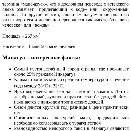
термина «мана-ахуак», что в дословном переводе с астекского
языка означает «прилегающий к воде» или «окружённый
водой». По другой версии, слово «манагуа» произошло из
языка чоротега и дословно переводится как «место большого
человека» или «вождь».
2
Площадь – 267 км
Население – 1 млн 50 тысяч человек
Манагуа – интересные факты:
Самый густонаселённый город страны, где проживает
около 25% граждан Никарагуа.
Климат тропический со средней температурой в течение
о
о
года между 28
С и 32
С.
Ярко выражены два сезона – летний и зимний. Лето с
декабря по май, душное и практически без дождей. Зима
начинается с приходом тропических дождей.
Сезон длится круглый год, разницы в цене практически
нет.
Организованных экскурсий мало, предварительно
необходимо согласовывать с турагентством.
Разновидностью недорогого такси в Манагуа являются