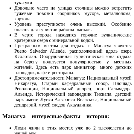
тук-туки.
Довольно часто на улицах столицы можно встретить
гужевые повозки сборщиков мусора, металлолома,
картона.
Уровень преступности очень высокий. Особенно
опасны для туристов районы рынков.
В черте города находятся горячие вулканические
кратерные озёра с минеральной водой.
Прекрасным местом для отдыха в Манагуа является
Puerto Salvador Allende, расположенный вдоль озера
Ксолотлан. Оборудованная туристическая зона отдыха
на берегу пользуется популярностью у местных
жителей. Здесь есть парк миниатюр, много детских
площадок, кафе и рестораны.
Достопримечательности Манагуа: Национальный музей
Никарагуа, Старый кафедральный собор, Площадь
Революции, Национальный дворец, порт Сальвадора
Альенде, Исторический заповедник Тискапа, детский
парк имени Луиса Альфонсо Веласкеса, Национальный
дендрарий, музей следов Акауалинка.
Манагуа – интересные факты – история:
Люди жили в этих местах уже во 2 тысячелетии до
нашей эры.