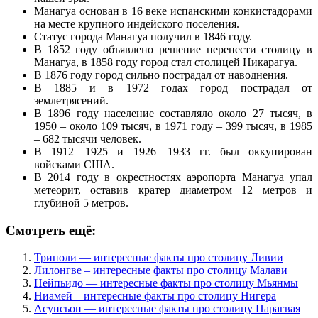
Манагуа основан в 16 веке испанскими конкистадорами
на месте крупного индейского поселения.
Статус города Манагуа получил в 1846 году.
В 1852 году объявлено решение перенести столицу в
Манагуа, в 1858 году город стал столицей Никарагуа.
В 1876 году город сильно пострадал от наводнения.
В 1885 и в 1972 годах город пострадал от
землетрясений.
В 1896 году население составляло около 27 тысяч, в
1950 – около 109 тысяч, в 1971 году – 399 тысяч, в 1985
– 682 тысячи человек.
В 1912—1925 и 1926—1933 гг. был оккупирован
войсками США.
В 2014 году в окрестностях аэропорта Манагуа упал
метеорит, оставив кратер диаметром 12 метров и
глубиной 5 метров.
Смотреть ещё:
Триполи — интересные факты про столицу Ливии
Лилонгве – интересные факты про столицу Малави
Нейпьидо — интересные факты про столицу Мьянмы
Ниамей – интересные факты про столицу Нигера
Асунсьон — интересные факты про столицу Парагвая