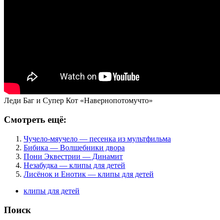
Леди Баг и Супер Кот «Навернопотомучто»
Смотреть ещё:
Чучело-мяучело — песенка из мультфильма
Бибика — Волшебники двора
Пони Эквестрии — Динамит
Незабудка — клипы для детей
Лисёнок и Енотик — клипы для детей
клипы для детей
Поиск