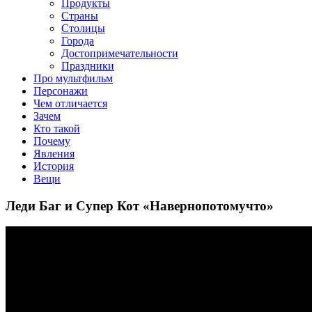
клипы, интересные факты о мультфильмах и про персонажей
Продукты
мультфильмов
Страны
Столицы
Города
Достопримечательности
Праздники
Про мультфильм
Персонажи
Чем отличается
Зачем
Кто такой
Почему
Явления
История
Вещи
Леди Баг и Супер Кот «Навернопотомучто»