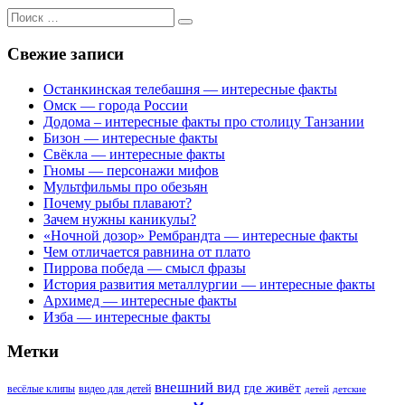
Поиск
для:
Свежие записи
Останкинская телебашня — интересные факты
Омск — города России
Додома – интересные факты про столицу Танзании
Бизон — интересные факты
Свёкла — интересные факты
Гномы — персонажи мифов
Мультфильмы про обезьян
Почему рыбы плавают?
Зачем нужны каникулы?
«Ночной дозор» Рембрандта — интересные факты
Чем отличается равнина от плато
Пиррова победа — смысл фразы
История развития металлургии — интересные факты
Архимед — интересные факты
Изба — интересные факты
Метки
внешний вид
где живёт
весёлые клипы
видео для детей
детей
детские