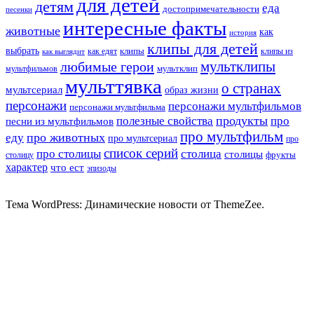
для детей
детям
еда
достопримечательности
песенки
интересные факты
животные
как
история
клипы для детей
выбрать
клипы
как едят
клипы из
как выглядит
мультклипы
любимые герои
мультклип
мультфильмов
мульттявка
о странах
мультсериал
образ жизни
персонажи
персонажи мультфильмов
персонажи мультфильма
продукты
полезные свойства
про
песни из мультфильмов
про мультфильм
про животных
еду
про мультсериал
про
список серий
про столицы
столица
столицы
фрукты
столицу
характер
что ест
эпизоды
Тема WordPress: Динамические новости от ThemeZee.