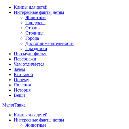
Перейти
Клипы для детей
к
Интересные факты детям
содержимому
Животные
Продукты
Страны
Столицы
Города
Достопримечательности
Праздники
Про мультфильм
Персонажи
Чем отличается
Зачем
Кто такой
Почему
Явления
История
Вещи
МультТявка
Клипы для детей
интересные факты про страны, столицы и города, клипы из
Интересные факты детям
мультфильмов, мульт-клипы, песни из мультиков, детские
Животные