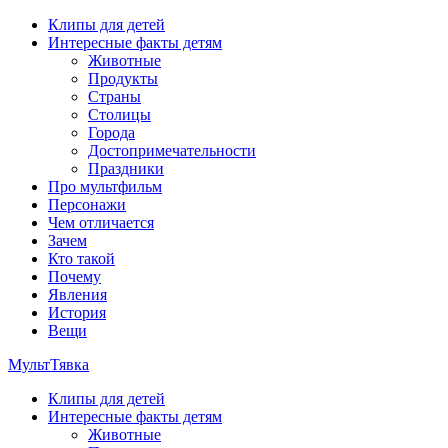
Перейти
Клипы для детей
к
Интересные факты детям
содержимому
Животные
Продукты
Страны
Столицы
Города
Достопримечательности
Праздники
Про мультфильм
Персонажи
Чем отличается
Зачем
Кто такой
Почему
Явления
История
Вещи
МультТявка
Клипы для детей
интересные факты про страны, столицы и города, клипы из
Интересные факты детям
мультфильмов, мульт-клипы, песни из мультиков, детские
Животные