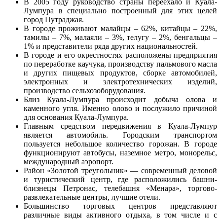
В 2005 году руководство страны переехало и Куала-
Лумпура в специально построенный для этих целей
город Путраджая.
В городе проживают малайцы – 62%, китайцы – 22%,
тамилы – 7%, малаяли – 3%, телугу – 2%, бенгальцы –
1% и представители ряда других национальностей.
В городе и его окрестностях расположены предприятия
по переработке каучука, производству пальмового масла
и других пищевых продуктов, сборке автомобилей,
электронных и электротехнических изделий,
производство сельхозоборудования.
Близ Куала-Лумпура происходит добыча олова и
каменного угля. Именно олово и послужило причиной
для основания Куала-Лумпура.
Главным средством передвижения в Куала-Лумпур
является автомобиль. Городским транспортом
пользуется небольшое количество горожан. В городе
функционируют автобусы, наземное метро, монорельс,
международный аэропорт.
Район «Золотой треугольник» — современный деловой
и туристический центр, где расположились башни-
близнецы Петронас, телебашня «Менара», торгово-
развлекательные центры, лучшие отели.
Большинство торговых центров представляют
различные виды активного отдыха, в том числе и с