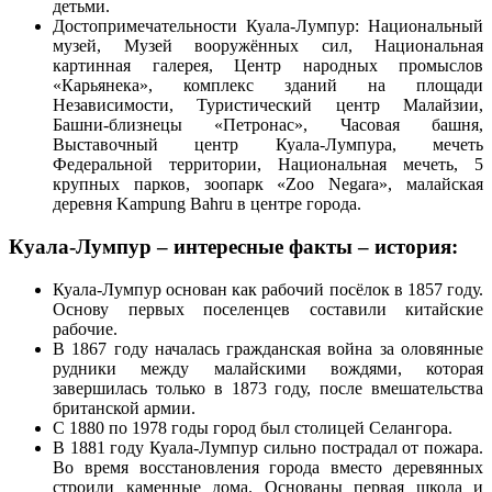
детьми.
Достопримечательности Куала-Лумпур: Национальный
музей, Музей вооружённых сил, Национальная
картинная галерея, Центр народных промыслов
«Карьянека», комплекс зданий на площади
Независимости, Туристический центр Малайзии,
Башни-близнецы «Петронас», Часовая башня,
Выставочный центр Куала-Лумпура, мечеть
Федеральной территории, Национальная мечеть, 5
крупных парков, зоопарк «Zoo Negara», малайская
деревня Kampung Bahru в центре города.
Куала-Лумпур – интересные факты – история:
Куала-Лумпур основан как рабочий посёлок в 1857 году.
Основу первых поселенцев составили китайские
рабочие.
В 1867 году началась гражданская война за оловянные
рудники между малайскими вождями, которая
завершилась только в 1873 году, после вмешательства
британской армии.
С 1880 по 1978 годы город был столицей Селангора.
В 1881 году Куала-Лумпур сильно пострадал от пожара.
Во время восстановления города вместо деревянных
строили каменные дома. Основаны первая школа и