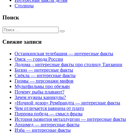
Интересные факты детям
Столицы
Поиск
Поиск
для:
Свежие записи
Останкинская телебашня — интересные факты
Омск — города России
Додома – интересные факты про столицу Танзании
Бизон — интересные факты
Свёкла — интересные факты
Гномы — персонажи мифов
Мультфильмы про обезьян
Почему рыбы плавают?
Зачем нужны каникулы?
«Ночной дозор» Рембрандта — интересные факты
Чем отличается равнина от плато
Пиррова победа — смысл фразы
История развития металлургии — интересные факты
Архимед — интересные факты
Изба — интересные факты