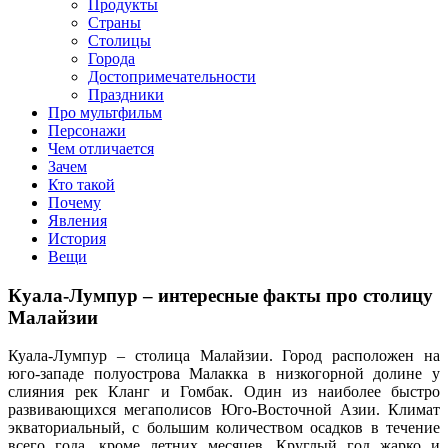
клипы, интересные факты о мультфильмах и про персонажей
Продукты
мультфильмов
Страны
Столицы
Города
Достопримечательности
Праздники
Про мультфильм
Персонажи
Чем отличается
Зачем
Кто такой
Почему
Явления
История
Вещи
Куала-Лумпур – интересные факты про столицу
Малайзии
Куала-Лумпур – столица Малайзии. Город расположен на
юго-западе полуострова Малакка в низкогорной долине у
слияния рек Кланг и Гомбак. Один из наиболее быстро
развивающихся мегаполисов Юго-Восточной Азии. Климат
экваториальный, с большим количеством осадков в течение
всего года, кроме летних месяцев. Круглый год жарко и