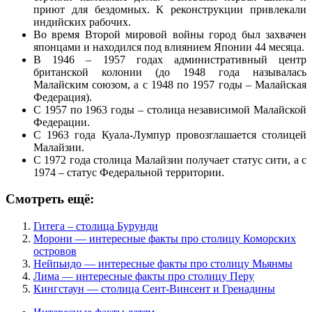
приют для бездомных. К реконструкции привлекали
индийских рабочих.
Во время Второй мировой войны город был захвачен
японцами и находился под влиянием Японии 44 месяца.
В 1946 – 1957 годах административный центр
британской колонии (до 1948 года называлась
Малайским союзом, а с 1948 по 1957 годы – Малайская
Федерация).
С 1957 по 1963 годы – столица независимой Малайской
Федерации.
С 1963 года Куала-Лумпур провозглашается столицей
Малайзии.
С 1972 года столица Малайзии получает статус сити, а с
1974 – статус Федеральной территории.
Смотреть ещё:
Гитега – столица Бурунди
Морони — интересные факты про столицу Коморских
островов
Нейпьидо — интересные факты про столицу Мьянмы
Лима — интересные факты про столицу Перу
Кингстаун — столица Сент-Винсент и Гренадины