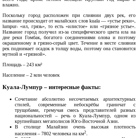
влажно.
Поскольку город расположен при слиянии двух рек, его
название происходит от малайских слов kuala — «устье реки»,
lumpur- «ил, грязь», то есть «илистое» или «грязное устье».
Название город получил из-за специфического цвета ила на
дне реки Гомбак, богатого соединениями олова и поэтому
окрашенному в грязно-серый цвет. Течение в месте слияния
рек поднимает осадок в толщу воды, поэтому она становится
мутной и «грязной».
Площадь – 243 км²
Население – 2 млн человек
Куала-Лумпур – интересные факты:
Сочетание абсолютно несочетаемых архитектурных
стилей, современные небоскрёбы граничат с
трущобами, гремучая смесь представителей разных
национальностей – речь о Куала-Лумпур, одном из
крупнейших мегаполисов Юго-Восточной Азии.
В столице Малайзии очень высокая плотность
2
населения – 7802 человека на км
.