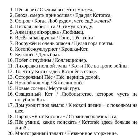
Пёс исчез / Съедим всё, что сможем.
Блоха, смерть приносящая / Еда для Котопса.
Остров / Когда Люб рядом, чего ещё желать?
Пискля любит Пса / Стимул к труду.
Алмазная лихорадка / Любимец.
Весёлая заварушка / Гони, Пёс, гони!
Вооружён и очень опасен / Целая гора почты.
Котопёс-культурист / Крошка-Кот.
Белкопёс / День брата.
Побег с глубины / Коллекционер.
Лихорадка полной луны / Кот и Пёс на тропе войны.
То, что у Кота сзади / Котопёс в осаде.
Осторожный Пёс / Пёс, вернись домой.
Ночной кошмар / Котосвинопёс.
Новые соседи / Мёртвый груз.
Священный Кот / Любопытство, которое чусть не
погубило Кота.
Дом уходит под землю / К новой жизни – с поводком на
шее.
Пароль «Я от Котопса» / Странная болезнь Пса.
Пёс умник, каких поискать / Котопёс здесь больше не
живёт.
Многогранный талант / Незаконное вторжение.