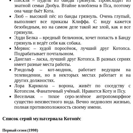
Пискля – пудель из банды грязнуль. Происходит из
знатной семьи Дюбуа. Втайне влюблена в Пса, поэтому
она чаще бьёт Кота.
Люб – высокий пёс из банды грязнуль. Очень глупый,
выполняет все приказы Клиффа. С виду кажется
безобидным, но на самом деле такой же злой, как и все
грязнули.
Эдди Белка – вредный бельчонок, хочет попасть в Банду
грязнуль и ведёт себя как собака.
Мервис – худой поросёнок, лучший друг Котопса.
Подрабатывает почтальоном.
Данглап – ласка, лучший друг Котопса. В разных сериях
имеет разные места работы.
Рэндольф – кот-модник, работает ведущим на
телевидении, но в некторых местах работает и на
других должностях.
Лора Карикола – ворона, живёт по соседству с
Котопсом. Фанатичный учёный. Нравится Коту и Псу.
Весельчак – тихое серо-зелёное антропоморфное
существо неизвестного вида. Вечно недоволен жизнью,
полная противоположность своему имени.
Список серий мультсериала Котопёс
Первый сезон (1998)