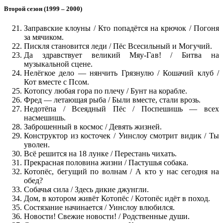
Второй сезон (1999 – 2000)
Заправские клоуны / Кто попадётся на крючок / Погоня
за мячиком.
Пискля становится леди / Пёс Всесильный и Могучий.
Да здравствует великий Мяу-Гав! / Битва на
музыкальной сцене.
Нелёгкое дело — нянчить Грязнулю / Кошачий клуб /
Кот вместе с Псом.
Котопсу любая гора по плечу / Бунт на корабле.
Фред — летающая рыба / Были вместе, стали врозь.
Недотёпа / Всеядный Пёс / Поспешишь — всех
насмешишь.
Заброшенный в космос / Девять жизней.
Конструктор из косточек / Уинслоу смотрит видик / Ты
уволен.
Всё решится на 18 лунке / Перестань чихать.
Прекрасная половина жизни / Пастушья собака.
Котопёс, бегущий по волнам / А кто у нас сегодня на
обед?
Собачья сила / Здесь дикие джунгли.
Дом, в котором живёт Котопёс / Котопёс идёт в поход.
Состязание начинается / Уинслоу влюбился.
Новости! Свежие новости! / Родственные души.