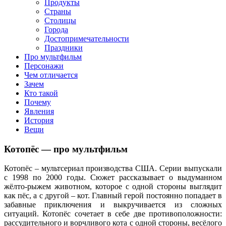
клипы, интересные факты о мультфильмах и про персонажей
Продукты
мультфильмов
Страны
Столицы
Города
Достопримечательности
Праздники
Про мультфильм
Персонажи
Чем отличается
Зачем
Кто такой
Почему
Явления
История
Вещи
Котопёс — про мультфильм
Котопёс – мультсериал производства США. Серии выпускали
с 1998 по 2000 годы. Сюжет рассказывает о выдуманном
жёлто-рыжем животном, которое с одной стороны выглядит
как пёс, а с другой – кот. Главный герой постоянно попадает в
забавные приключения и выкручивается из сложных
ситуаций. Котопёс сочетает в себе две противоположности:
рассудительного и ворчливого кота с одной стороны, весёлого