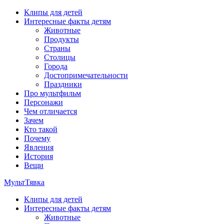
Перейти
Клипы для детей
к
Интересные факты детям
содержимому
Животные
Продукты
Страны
Столицы
Города
Достопримечательности
Праздники
Про мультфильм
Персонажи
Чем отличается
Зачем
Кто такой
Почему
Явления
История
Вещи
МультТявка
Клипы для детей
интересные факты про страны, столицы и города, клипы из
Интересные факты детям
мультфильмов, мульт-клипы, песни из мультиков, детские
Животные