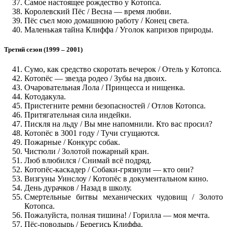
Самое настоящее рождество у Котопса.
Королевский Пёс / Весна — время любви.
Пёс съел мою домашнюю работу / Конец света.
Маленькая тайна Клиффа / Уголок капризов природы.
Третий сезон (1999 – 2001)
Сумо, как средство скоротать вечерок / Отель у Котопса.
Котопёс — звезда родео / Зубы на двоих.
Очаровательная Лола / Принцесса и нищенка.
Котодакула.
Пристегните ремни безопасностей / Отлов Котопса.
Притягательная сила индейки.
Пискля на льду / Вы мне напомнили. Кто вас просил?
Котопёс в 3001 году / Тучи сгущаются.
Пожарные / Конкурс собак.
Чистюли / Золотой пожарный кран.
Люб влюбился / Снимай всё подряд.
Котопёс-каскадер / Собаки-грязнули — кто они?
Визгуны Уинслоу / Котопёс в документальном кино.
День дурачков / Назад в школу.
Смертельные битвы механических чудовищ / Золото
Котопса.
Пожалуйста, полная тишина! / Горилла — моя мечта.
Пёс-поводырь / Берегись Клиффа.