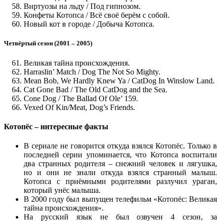
Виртуозы на льду / Под гипнозом.
Конфеты Котопса / Всё своё берём с собой.
Новый кот в городе / Добыча Котопса.
Четвёртый сезон (2001 – 2005)
Великая тайна происхождения.
Harraslin’ Match / Dog The Not So Mighty.
Mean Bob, We Hardly Knew Ya / CatDog In Winslow Land.
Cat Gone Bad / The Old CatDog and the Sea.
Cone Dog / The Ballad Of Ole’ 159.
Vexed Of Kin/Meat, Dog’s Friends.
Котопёс – интересные факты
В сериале не говорится откуда взялся Котопёс. Только в
последней серии упоминается, что Котопса воспитали
два странных родителя – снежний человек и лягушка,
но и они не знали откуда взялся странный малыш.
Котопса с приёмными родителями разлучил ураган,
который унёс малыша.
В 2000 году был выпущен телефильм «Котопёс: Великая
тайна происхождения».
На русский язык не был озвучен 4 сезон, за