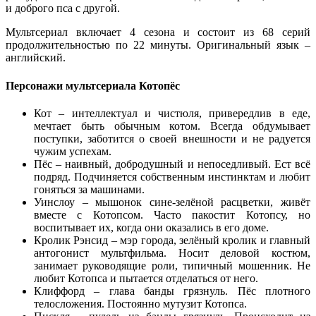
и доброго пса с другой.
Мультсериал включает 4 сезона и состоит из 68 серий
продолжительностью по 22 минуты. Оригинальный язык –
английский.
Персонажи мультсериала Котопёс
Кот – интеллектуал и чистюля, привередлив в еде,
мечтает быть обычным котом. Всегда обдумывает
поступки, заботится о своей внешности и не радуется
чужим успехам.
Пёс – наивный, добродушный и непоседливый. Ест всё
подряд. Подчиняется собственным инстинктам и любит
гоняться за машинами.
Уинслоу – мышонок сине-зелёной расцветки, живёт
вместе с Котопсом. Часто пакостит Котопсу, но
воспитывает их, когда они оказались в его доме.
Кролик Рэнсид – мэр города, зелёный кролик и главный
антогонист мультфильма. Носит деловой костюм,
занимает руководящие роли, типичный мошенник. Не
любит Котопса и пытается отделаться от него.
Клиффорд – глава банды грязнуль. Пёс плотного
телосложения. Постоянно мутузит Котопса.