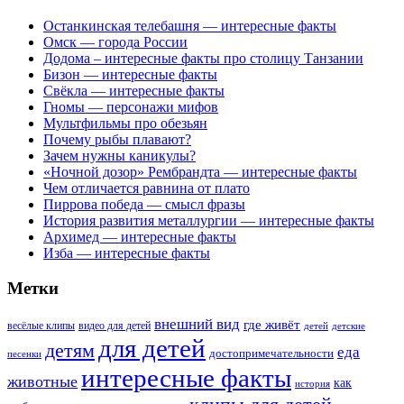
Останкинская телебашня — интересные факты
Омск — города России
Додома – интересные факты про столицу Танзании
Бизон — интересные факты
Свёкла — интересные факты
Гномы — персонажи мифов
Мультфильмы про обезьян
Почему рыбы плавают?
Зачем нужны каникулы?
«Ночной дозор» Рембрандта — интересные факты
Чем отличается равнина от плато
Пиррова победа — смысл фразы
История развития металлургии — интересные факты
Архимед — интересные факты
Изба — интересные факты
Метки
внешний вид
где живёт
весёлые клипы
видео для детей
детей
детские
для детей
детям
еда
достопримечательности
песенки
интересные факты
животные
как
история