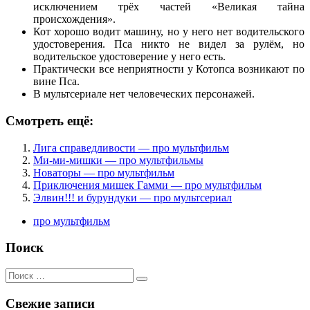
исключением трёх частей «Великая тайна
происхождения».
Кот хорошо водит машину, но у него нет водительского
удостоверения. Пса никто не видел за рулём, но
водительское удостоверение у него есть.
Практически все неприятности у Котопса возникают по
вине Пса.
В мультсериале нет человеческих персонажей.
Смотреть ещё:
Лига справедливости — про мультфильм
Ми-ми-мишки — про мультфильмы
Новаторы — про мультфильм
Приключения мишек Гамми — про мультфильм
Элвин!!! и бурундуки — про мультсериал
про мультфильм
Поиск
Поиск
для:
Свежие записи