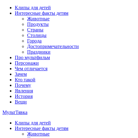
Перейти
Клипы для детей
к
Интересные факты детям
содержимому
Животные
Продукты
Страны
Столицы
Города
Достопримечательности
Праздники
Про мультфильм
Персонажи
Чем отличается
Зачем
Кто такой
Почему
Явления
История
Вещи
МультТявка
Клипы для детей
интересные факты про страны, столицы и города, клипы из му
Интересные факты детям
мультфильмов
Животные