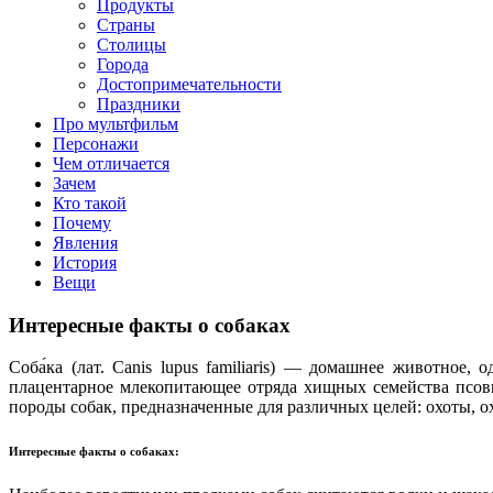
Продукты
Страны
Столицы
Города
Достопримечательности
Праздники
Про мультфильм
Персонажи
Чем отличается
Зачем
Кто такой
Почему
Явления
История
Вещи
Интересные факты о собаках
Соба́ка (лат. Canis lupus familiaris) — домашнее животное
плацентарное млекопитающее отряда хищных семейства псов
породы собак, предназначенные для различных целей: охоты, ох
Интересные факты о собаках: