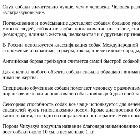
Слух собаки значительно лучше, чем у человека. Человек раз
«ультразвуковыми».
Поглаживание и почёсывание доставляет собакам большое удов
многих людей, собаки не любят поглаживание по голове, спи
(комондор), длинная, жёсткая, шелковистая и с другими призна
В России используется классификация собак Международной 
сторожевые и охранные, терьеры, таксы, примитивные породы,
Английская борзая грейхаунд считается самой быстрой собакой.
Для анализа любого объекта собаки сначала обращают внимани
ними не жертва.
Специально обученные собаки помогают человеку с различными 
пор незрячие люди использовали собак-поводырей для своей з
Сенсорная способность собак всё чаще используется для леч
спасателей чуять гипогликемию носом. Кроме диагностики б
канистерапия, это одно из направлений пет-терапии. Некотор
Порода Чихуахуа получила название благодаря наименованию ш
рост собаки около 10 см, а вес меньше 1 кг.