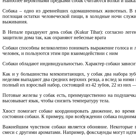
Наиболее вероятными предками собак считаются волки и шака
Собака – одно из древнейших одомашненных животных. В п
поглощая остатки человеческой пищи, в холодные ночи служ
выживания.
В Непале празднуют день собак (Kukur Tihar): согласно ле
защитили дома так, как охраняют небесные врата
Собаки способны великолепно понимать выражение голоса и ли
человек, и пользуются этим при взаимодействии с ним
Собаки обладают индивидуальностью. Характер собаки зависит 
Как и у большинства млекопитающих, у собак два набора зуб
неделям выпадают два средних верхних резца, а вслед за ними
полный их взрослый набор, состоящий из 42 зубов, 22 из них 
Потовые железы у собак есть, преимущественно на подушечка
высовывает язык, чтобы снизить температуру тела.
Хвост помогает собаке координировать движение, во время
состояния собаки. К примеру, при возбуждении собака поднима
Важнейшим чувством собаки является обоняние. Некоторые 
смеси с другими ароматами. Например, фоксхаунды могут идти 