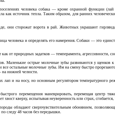
лы.
оселениях человека собака — кроме охранной функции (лай
ила как источник тепла. Таким образом, для ранних человечес
генде, они сторожат ворота в рай. Животных украшают гирлян
ца человека и определять его намерения. Собаки — это единст
как от природных задатков — темперамента, агрессивности, соо
ов. Маленькие острые молочные зубы развиваются у щенков к к
 и все остальные молочные зубы. Им на смену быстро прорезаютс
— на нижней челюсти.
х лап и на носу, но основным регулятором температурного реж
 быстрого перемещения маневрировать, перемещая центр тяже
ет хвост кверху, испытывая неуверенность или страх, сгибается
породы обладают сверхчувствительным обонянием, позволяющ
по следу 48 часов без передышки.