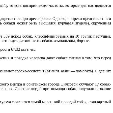
кГц, то есть воспринимает частоты, которые для нас являются
одкрепления при дрессировке. Однако, вопреки представлениям
 собаки может быть вьющаяся, курчавая (пудель), скрученная
 339 пород собак, классифицируемых на 10 групп: пастушьи,
мнатно-декоративные и собаки-компаньоны, борзые.
ости 67,32 км в час.
ения и походка человека дают собаке сигнал о том, что перед
вают собака-ассистент (от англ. assist — помогать). С давних
кого центра в британском городе Эйлсбери обучают 17 собак-
больных. Лечение людей при помощи собак получило название
хуахуа считаются самой маленькой породой собак, стандартный