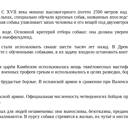
 С XVII века монахи высокогорного (почти 2500 метров над
льпах, специально обучали крупных собак, названных впоследст
ая собака улавливает запах человека и его вещей под двухметро
 воде. Основной критерий отбора собаки: она должна уверен
ды ньюфаундленд.
 стали использовать свыше шести тысяч лет назад. В Дре
е с обученными собаками, в их задачу входило остановить кон
м царём Камбизом использовалась мощь тяжёловесных мастифо
ве военных трофеев грекам и использовались в целях разведки, 
 брудастые борзые. В испанской армии в сражении при Валенси
сной армии. Официальная численность четвероногих бойцов при
.
ных для людей незаменимы: они выносливы, безотказны, преданы
валиваются. В пургу собаки стремятся к жилью, их чутьё и инст