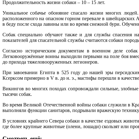
Продолжительность жизни собаки – 10 – 15 лет.
Уникальное собачье обоняние спасало жизни многих людей.
расположенного на опасном горном перевале в швейцарских А
в беду после схода лавины или во время снежной бури. Обученн
Собак специально обучают также и для службы спасения на
показателей для спасательной службы считаются собаки поро
Согласно историческим документам в военном деле собак
Легковооружённые воины выходили первыми на поле боя вмест
до прихода тяжеловооруженных легионеров.
При завоевании Египта в 525 году до нашей эры персидски
Ксерксом примерно в V в. до н. э., мастифы перешли в качест
Викингов во многих походах сопровождали сильные, злобные
тысячи собак.
Во время Великой Отечественной войны собаки служили в Кра
выполняли функции санитаров, подрывали вражескую технику
В условиях крайнего Севера собаки в качестве ездовых живот
где более крупные животные (олени, лошади) скользят или про
Смотреть ещё: