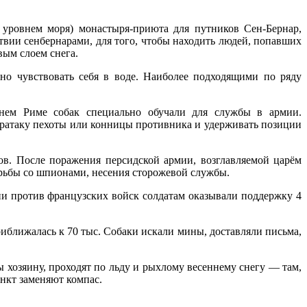
 уровнем моря) монастыря-приюта для путников Сен-Бернар,
вии сенбернарами, для того, чтобы находить людей, попавших
вым слоем снега.
но чувствовать себя в воде. Наиболее подходящими по ряду
внем Риме собак специально обучали для службы в армии.
тратаку пехоты или конницы противника и удерживать позиции
в. После поражения персидской армии, возглавляемой царём
борьбы со шпионами, несения сторожевой службы.
и против французских войск солдатам оказывали поддержку 4
ближалась к 70 тыс. Собаки искали мины, доставляли письма,
 хозяину, проходят по льду и рыхлому весеннему снегу — там,
инкт заменяют компас.