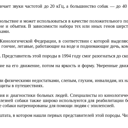
личает звуки частотой до 20 кГц, a большинство собак — до 40 
ольствие и может использоваться в качестве положительного п
не и объятия. В зависимости набора тех или иных генов шерсть
ками.
Кинологической Федерации, в соответствии с которой выделяют
 гончие, легавые, работающие на воде и поднимающие дичь, ко
 Представитель этой породы в 1994 году смог разогнаться до скор
е на его движение, потом на яркость и форму. Уверенные движ
физическими недостатками, слепым, глухим, инвалидам, их назы
ащиты в путешествиях.
ения и диагностики больных людей. Специалисты из кинологичес
олезней собаки также широко используются для реабилитации 
ые собаки натренированы для помощи людям с эпилепсией.
тата, в котором нашли первых представителей этой породы. Чи