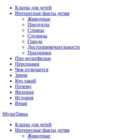
Перейти
Клипы для детей
к
Интересные факты детям
содержимому
Животные
Продукты
Страны
Столицы
Города
Достопримечательности
Праздники
Про мультфильм
Персонажи
Чем отличается
Зачем
Кто такой
Почему
Явления
История
Вещи
МультТявка
Клипы для детей
интересные факты про страны, столицы и города, клипы из
Интересные факты детям
мультфильмов, мульт-клипы, песни из мультиков, детские
Животные