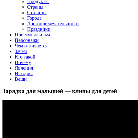
клипы, интересные факты о мультфильмах и про персонажей
Продукты
мультфильмов
Страны
Столицы
Города
Достопримечательности
Праздники
Про мультфильм
Персонажи
Чем отличается
Зачем
Кто такой
Почему
Явления
История
Вещи
Зарядка для малышей — клипы для детей