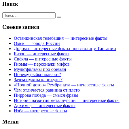
Поиск
Поиск
для:
Свежие записи
Останкинская телебашня — интересные факты
Омск — города России
Додома – интересные факты про столицу Танзании
Бизон — интересные факты
Свёкла — интересные факты
Гномы — персонажи мифов
Мультфильмы про обезьян
Почему рыбы плавают?
Зачем нужны каникулы?
«Ночной дозор» Рембрандта — интересные факты
Чем отличается равнина от плато
Пиррова победа — смысл фразы
История развития металлургии — интересные факты
Архимед — интересные факты
Изба — интересные факты
Метки