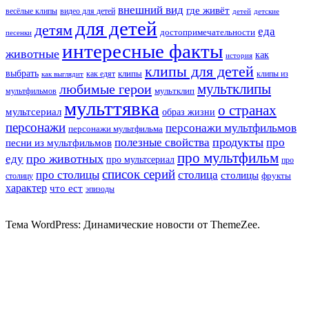
внешний вид
где живёт
весёлые клипы
видео для детей
детей
детские
для детей
детям
еда
достопримечательности
песенки
интересные факты
животные
как
история
клипы для детей
выбрать
клипы
как едят
клипы из
как выглядит
мультклипы
любимые герои
мультклип
мультфильмов
мульттявка
о странах
мультсериал
образ жизни
персонажи
персонажи мультфильмов
персонажи мультфильма
продукты
полезные свойства
про
песни из мультфильмов
про мультфильм
про животных
еду
про мультсериал
про
список серий
про столицы
столица
столицы
фрукты
столицу
характер
что ест
эпизоды
Тема WordPress: Динамические новости от ThemeZee.