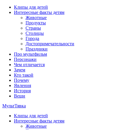
Перейти
Клипы для детей
к
Интересные факты детям
содержимому
Животные
Продукты
Страны
Столицы
Города
Достопримечательности
Праздники
Про мультфильм
Персонажи
Чем отличается
Зачем
Кто такой
Почему
Явления
История
Вещи
МультТявка
Клипы для детей
интересные факты про страны, столицы и города, клипы из му
Интересные факты детям
мультфильмов
Животные