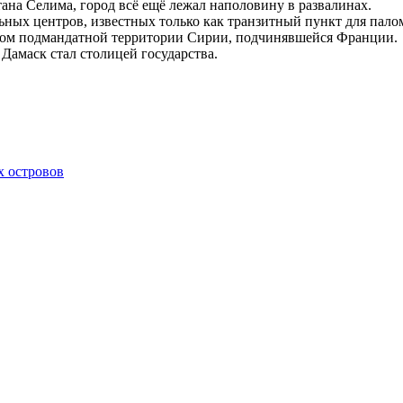
тана Селима, город всё ещё лежал наполовину в развалинах.
ных центров, известных только как транзитный пункт для пало
ром подмандатной территории Сирии, подчинявшейся Франции.
Дамаск стал столицей государства.
х островов