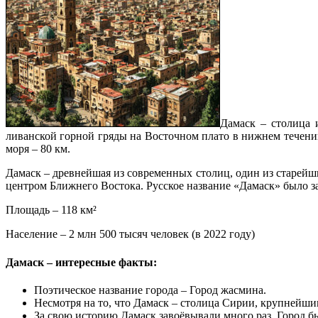
Дамаск – столица 
ливанской горной гряды на Восточном плато в нижнем течении
моря – 80 км.
Дамаск – древнейшая из современных столиц, один из старейш
центром Ближнего Востока. Русское название «Дамаск» было за
Площадь – 118 км²
Население – 2 млн 500 тысяч человек (в 2022 году)
Дамаск – интересные факты:
Поэтическое название города – Город жасмина.
Несмотря на то, что Дамаск – столица Сирии, крупнейши
За свою историю Дамаск завоёвывали много раз. Город б