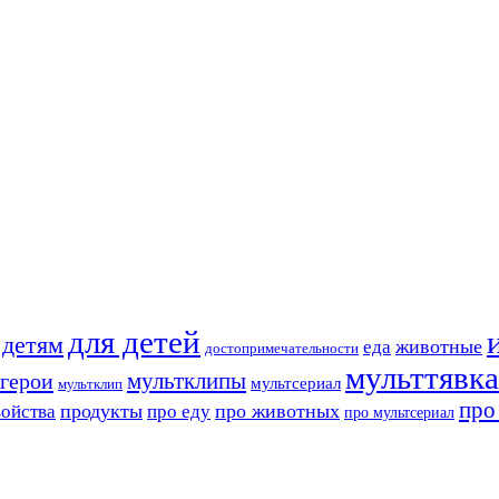
для детей
детям
животные
еда
достопримечательности
мульттявка
мультклипы
герои
мультсериал
мультклип
про
продукты
про животных
войства
про еду
про мультсериал