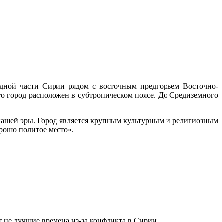
адной части Сирии рядом с восточным предгорьем Восточно-
то город расположен в субтропическом поясе. До Средиземного
 нашей эры. Город является крупным культурным и религиозным
орошо политое место».
т не лучшие времена из-за конфликта в Сирии.