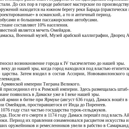
тали. До сих пор в городе работают мастерские по производству
оружений находится на южном берегу реки Барада (практически 
проектированные» в османский, а то и античный период.
обусами и большими пассажирскими автобусами.
тиане составляют 10% населения.
звестной является мечеть Омейядов.
аска, Военный музей, Музей арабской каллиграфии, Дворец Азе
тносил возникновение города к IV тысячелетию до нашей эры.
веку до нашей эры, когда город находился под властью египетс
 царства. Затем входил в состав Ассирии, Нововавилонского 
елевкидов.
ю Армянской империи Тиграна Великого.
 присоединил его к Римской империи. Здесь размещалась штаб-
иане появились в Дамаске уже в I веке нашей эры.
ой армии в битве при Ярмуке (август 636 года), Дамаск вошёл в 
ии Омейядов, простиравшегося от Инда до Пиренеев.
1076 году стал частью государства турок-сельджуков.
уда. После его смерти в 1174 году Дамаск перешёл под власть А
юки. Период их правления ознаменовался расцветом искусства и
ших оружейников и ремесленников увели в рабство в Самарканд