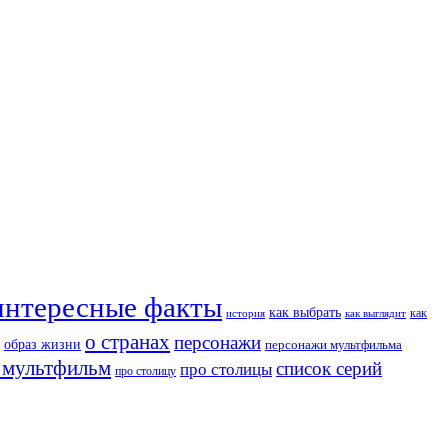
интересные факты
как выбрать
как
история
как выглядит
о странах
персонажи
образ жизни
персонажи мультфильма
 мультфильм
список серий
про столицы
про столицу