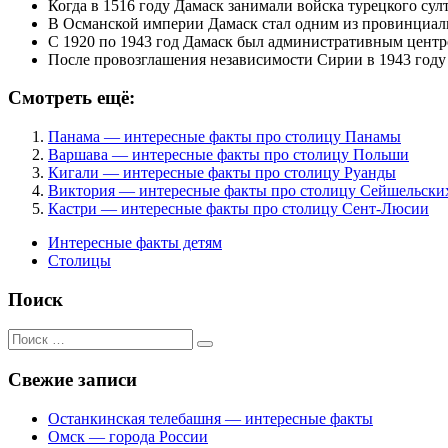
Когда в 1516 году Дамаск занимали войска турецкого сул
В Османской империи Дамаск стал одним из провинциаль
С 1920 по 1943 год Дамаск был административным цент
После провозглашения независимости Сирии в 1943 году 
Смотреть ещё:
Панама — интересные факты про столицу Панамы
Варшава — интересные факты про столицу Польши
Кигали — интересные факты про столицу Руанды
Виктория — интересные факты про столицу Сейшельски
Кастри — интересные факты про столицу Сент-Люсии
Интересные факты детям
Столицы
Поиск
Поиск
для:
Свежие записи
Останкинская телебашня — интересные факты
Омск — города России