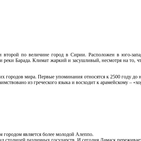
и второй по величине город в Сирии. Расположен в юго-зап
 реки Барада. Климат жаркий и засушливый, несмотря на то, ч
их городов мира. Первые упоминания относятся к 2500 году до
имствовано из греческого языка и восходит к арамейскому – «х
м городом является более молодой Алеппо.
ыл столицей различных государств. И сегодня Дамаск переживае