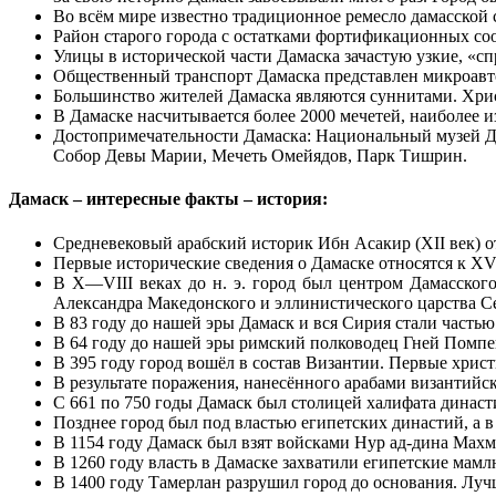
Во всём мире известно традиционное ремесло дамасской с
Район старого города с остатками фортификационных со
Улицы в исторической части Дамаска зачастую узкие, «с
Общественный транспорт Дамаска представлен микроавт
Большинство жителей Дамаска являются суннитами. Хрис
В Дамаске насчитывается более 2000 мечетей, наиболее и
Достопримечательности Дамаска: Национальный музей Дам
Собор Девы Марии, Мечеть Омейядов, Парк Тишрин.
Дамаск – интересные факты – история:
Средневековый арабский историк Ибн Асакир (XII век) о
Первые исторические сведения о Дамаске относятся к XV 
В X—VIII веках до н. э. город был центром Дамасского
Александра Македонского и эллинистического царства С
В 83 году до нашей эры Дамаск и вся Сирия стали часть
В 64 году до нашей эры римский полководец Гней Помпей
В 395 году город вошёл в состав Византии. Первые христ
В результате поражения, нанесённого арабами византийск
С 661 по 750 годы Дамаск был столицей халифата династ
Позднее город был под властью египетских династий, а в 
В 1154 году Дамаск был взят войсками Нур ад-дина Махм
В 1260 году власть в Дамаске захватили египетские мамл
В 1400 году Тамерлан разрушил город до основания. Луч