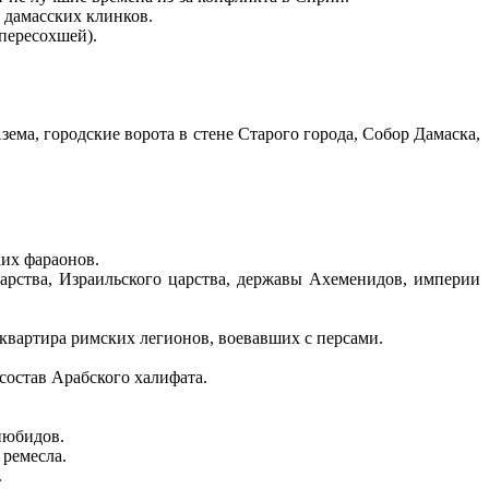
 дамасских клинков.
пересохшей).
ма, городские ворота в стене Старого города, Собор Дамаска,
ких фараонов.
царства, Израильского царства, державы Ахеменидов, империи
квартира римских легионов, воевавших с персами.
состав Арабского халифата.
йюбидов.
 ремесла.
.