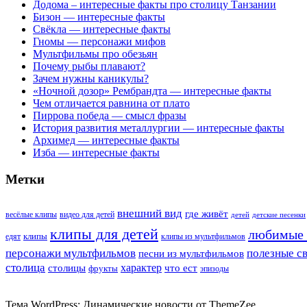
Додома – интересные факты про столицу Танзании
Бизон — интересные факты
Свёкла — интересные факты
Гномы — персонажи мифов
Мультфильмы про обезьян
Почему рыбы плавают?
Зачем нужны каникулы?
«Ночной дозор» Рембрандта — интересные факты
Чем отличается равнина от плато
Пиррова победа — смысл фразы
История развития металлургии — интересные факты
Архимед — интересные факты
Изба — интересные факты
Метки
внешний вид
где живёт
весёлые клипы
видео для детей
детей
детские песенки
клипы для детей
любимые 
клипы
едят
клипы из мультфильмов
персонажи мультфильмов
полезные с
песни из мультфильмов
столица
характер
столицы
что ест
фрукты
эпизоды
Тема WordPress: Динамические новости от ThemeZee.