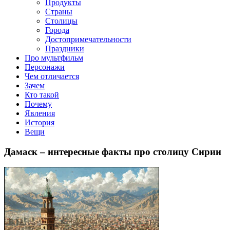
Продукты
Страны
Столицы
Города
Достопримечательности
Праздники
Про мультфильм
Персонажи
Чем отличается
Зачем
Кто такой
Почему
Явления
История
Вещи
Дамаск – интересные факты про столицу Сирии