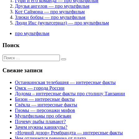
Гуфи и его команда — про мультфильм
Друзья ангелов — про мультфильм
Кот Саймона — про мультфильм
Злюки бобры — про мультфильм
Люди Икс (мультсериал) — про мультфильм
про мультфильм
Поиск
Поиск
для:
Свежие записи
Останкинская телебашня — интересные факты
Омск — города России
Додома – интересные факты про столицу Танзании
Бизон — интересные факты
Свёкла — интересные факты
Гномы — персонажи мифов
Мультфильмы про обезьян
Почему рыбы плавают?
Зачем нужны каникулы?
«Ночной дозор» Рембрандта — интересные факты
Чем отличается равнина от плато