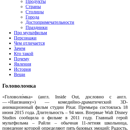
клипы, интересные факты о мультфильмах и про персонажей
Продукты
мультфильмов
Страны
Столицы
Города
Достопримечательности
Праздники
Про мультфильм
Персонажи
Чем отличается
Зачем
Кто такой
Почему
Явления
История
Вещи
Головоломка
«Головоло́мка» (англ. Inside Out, дословно с англ.
— «Наизнанку») — комедийно-драматический 3D-
анимационный фильм студии Pixar. Премьера состоялась 18
июня 2015 года. Длительность – 94 мин. Впервые Walt Disney
Studios сообщила о фильме в 2011 году. Главный герой
мультфильма – Райли – обычная 11-летняя школьница,
поведение которой определяют пять базовых эмоций: Радость,