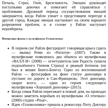
Печаль, Страх, Гнев, Брезгливость. Эмоции руководят
поступками девочки и помогают ей справляться с
проблемами. Дружный период сосуществования эмоций
завершается, когда Райли узнает о предстоящем переезде в
другой город. Каждая эмоция настаивает на своем варианте
разрешения проблем, и в голове у Райли наступает
неразбериха.
Интересные факты о мультфильме Головоломка:
В первом сне Райли фигурирует говорящая крыса (здесь
— мышь) Реми из «Рататуя» (2007). Также в
мультфильме появлялись два объекта из мультфильма
«ВАЛЛ·И» (2008) — огнетушитель (им Радость тушила
подпалённого Гневом Страха) и рваный ботинок (он
был в мешке Бинго-Бонго). Одно из воспоминаний
Райли — фотография на фоне статуи динозавра в
пустыне по дороге в Сан-Франциско. Этот динозавр,
скорее всего, — один из героев следующего
мультфильма «Хороший динозавр» (2015).
Когда семья Райли переезжает в новый дом, на проводах
можно заметить воробьев из мультфильма «О птичках»
(2000) студии «Pixar».
Идея «Головоломки» пришла к режиссеру Питу Доктеру