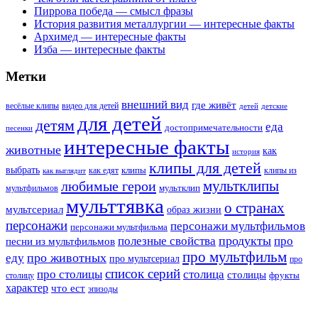
Пиррова победа — смысл фразы
История развития металлургии — интересные факты
Архимед — интересные факты
Изба — интересные факты
Метки
внешний вид
где живёт
весёлые клипы
видео для детей
детей
детские
для детей
детям
еда
достопримечательности
песенки
интересные факты
животные
как
история
клипы для детей
выбрать
клипы
как едят
клипы из
как выглядит
мультклипы
любимые герои
мультклип
мультфильмов
мульттявка
о странах
мультсериал
образ жизни
персонажи
персонажи мультфильмов
персонажи мультфильма
продукты
полезные свойства
про
песни из мультфильмов
про мультфильм
про животных
еду
про мультсериал
про
список серий
про столицы
столица
столицы
фрукты
столицу
характер
что ест
эпизоды