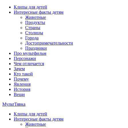
Перейти
Клипы для детей
к
Интересные факты детям
содержимому
Животные
Продукты
Страны
Столицы
Города
Достопримечательности
Праздники
Про мультфильм
Персонажи
Чем отличается
Зачем
Кто такой
Почему
Явления
История
Вещи
МультТявка
Клипы для детей
интересные факты про страны, столицы и города, клипы из
Интересные факты детям
мультфильмов, мульт-клипы, песни из мультиков, детские
Животные