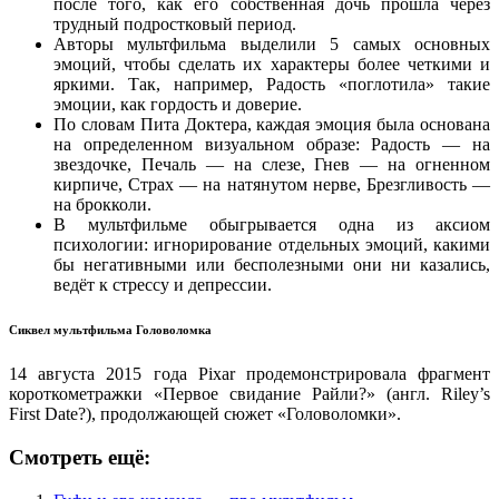
после того, как его собственная дочь прошла через
трудный подростковый период.
Авторы мультфильма выделили 5 самых основных
эмоций, чтобы сделать их характеры более четкими и
яркими. Так, например, Радость «поглотила» такие
эмоции, как гордость и доверие.
По словам Пита Доктера, каждая эмоция была основана
на определенном визуальном образе: Радость — на
звездочке, Печаль — на слезе, Гнев — на огненном
кирпиче, Страх — на натянутом нерве, Брезгливость —
на брокколи.
В мультфильме обыгрывается одна из аксиом
психологии: игнорирование отдельных эмоций, какими
бы негативными или бесполезными они ни казались,
ведёт к стрессу и депрессии.
Сиквел мультфильма Головоломка
14 августа 2015 года Pixar продемонстрировала фрагмент
короткометражки «Первое свидание Райли?» (англ. Riley’s
First Date?), продолжающей сюжет «Головоломки».
Смотреть ещё: