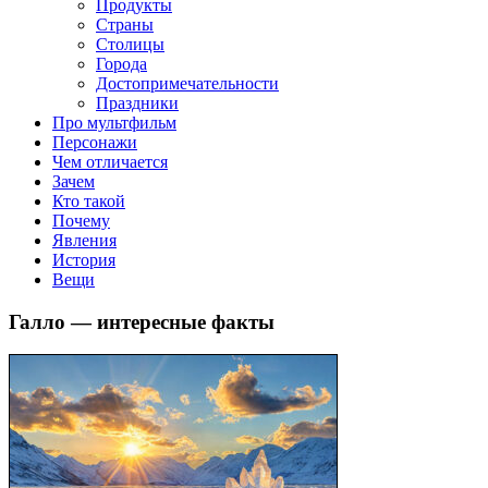
клипы, интересные факты о мультфильмах и про персонажей
Продукты
мультфильмов
Страны
Столицы
Города
Достопримечательности
Праздники
Про мультфильм
Персонажи
Чем отличается
Зачем
Кто такой
Почему
Явления
История
Вещи
Галло — интересные факты