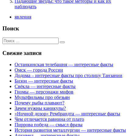
Падающие звезды: что такое метеоры и как их
наблюдать
явления
Поиск
Поиск
для:
Свежие записи
Останкинская телебашня — интересные факты
Омск — города России
Додома – интересные факты про столицу Танзании
Бизон — интересные факты
Свёкла — интересные факты
Гномы — персонажи мифов
Мультфильмы про обезьян
Почему рыбы плавают?
Зачем нужны каникулы?
«Ночной дозор» Рембрандта — интересные факты
Чем отличается равнина от плато
Пиррова победа — смысл фразы
История развития металлургии — интересные факты
Архимед — интересные факты