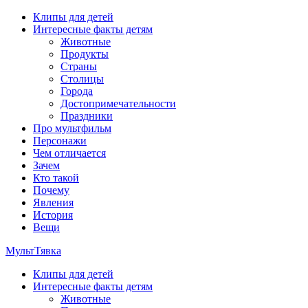
Перейти
Клипы для детей
к
Интересные факты детям
содержимому
Животные
Продукты
Страны
Столицы
Города
Достопримечательности
Праздники
Про мультфильм
Персонажи
Чем отличается
Зачем
Кто такой
Почему
Явления
История
Вещи
МультТявка
Клипы для детей
интересные факты про страны, столицы и города, клипы из
Интересные факты детям
мультфильмов, мульт-клипы, песни из мультиков, детские
Животные