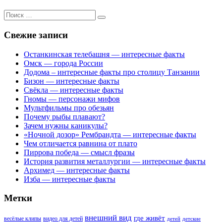
Поиск
для:
Свежие записи
Останкинская телебашня — интересные факты
Омск — города России
Додома – интересные факты про столицу Танзании
Бизон — интересные факты
Свёкла — интересные факты
Гномы — персонажи мифов
Мультфильмы про обезьян
Почему рыбы плавают?
Зачем нужны каникулы?
«Ночной дозор» Рембрандта — интересные факты
Чем отличается равнина от плато
Пиррова победа — смысл фразы
История развития металлургии — интересные факты
Архимед — интересные факты
Изба — интересные факты
Метки
внешний вид
где живёт
весёлые клипы
видео для детей
детей
детские