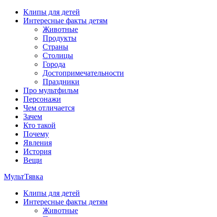
Перейти
Клипы для детей
к
Интересные факты детям
содержимому
Животные
Продукты
Страны
Столицы
Города
Достопримечательности
Праздники
Про мультфильм
Персонажи
Чем отличается
Зачем
Кто такой
Почему
Явления
История
Вещи
МультТявка
Клипы для детей
интересные факты про страны, столицы и города, клипы из
Интересные факты детям
мультфильмов, мульт-клипы, песни из мультиков, детские
Животные