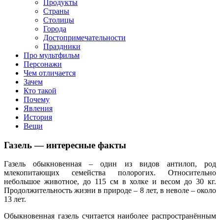
клипы, интересные факты о мультфильмах и про персонажей
Продукты
мультфильмов
Страны
Столицы
Города
Достопримечательности
Праздники
Про мультфильм
Персонажи
Чем отличается
Зачем
Кто такой
Почему
Явления
История
Вещи
Газель — интересные факты
Газель обыкновенная – один из видов антилоп, род
млекопитающих семейства полорогих. Относительно
небольшое животное, до 115 см в холке и весом до 30 кг.
Продолжительность жизни в природе – 8 лет, в неволе – около
13 лет.
Обыкновенная газель считается наиболее распространённым