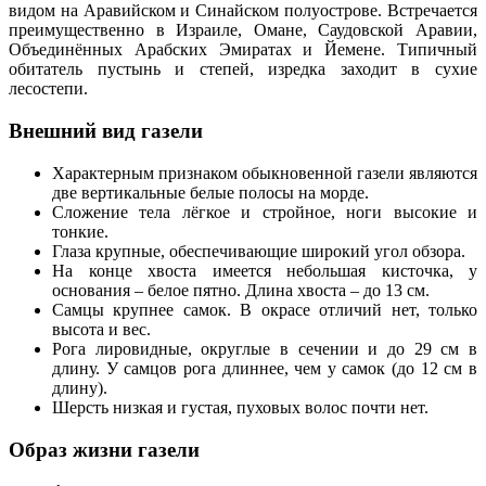
видом на Аравийском и Синайском полуострове. Встречается
преимущественно в Израиле, Омане, Саудовской Аравии,
Объединённых Арабских Эмиратах и Йемене. Типичный
обитатель пустынь и степей, изредка заходит в сухие
лесостепи.
Внешний вид газели
Характерным признаком обыкновенной газели являются
две вертикальные белые полосы на морде.
Сложение тела лёгкое и стройное, ноги высокие и
тонкие.
Глаза крупные, обеспечивающие широкий угол обзора.
На конце хвоста имеется небольшая кисточка, у
основания – белое пятно. Длина хвоста – до 13 см.
Самцы крупнее самок. В окрасе отличий нет, только
высота и вес.
Рога лировидные, округлые в сечении и до 29 см в
длину. У самцов рога длиннее, чем у самок (до 12 см в
длину).
Шерсть низкая и густая, пуховых волос почти нет.
Образ жизни газели