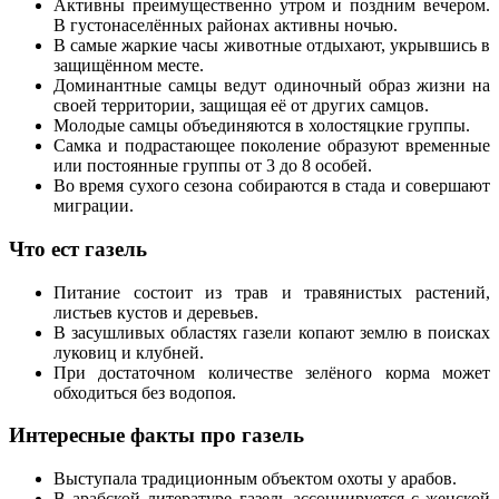
Активны преимущественно утром и поздним вечером.
В густонаселённых районах активны ночью.
В самые жаркие часы животные отдыхают, укрывшись в
защищённом месте.
Доминантные самцы ведут одиночный образ жизни на
своей территории, защищая её от других самцов.
Молодые самцы объединяются в холостяцкие группы.
Самка и подрастающее поколение образуют временные
или постоянные группы от 3 до 8 особей.
Во время сухого сезона собираются в стада и совершают
миграции.
Что ест газель
Питание состоит из трав и травянистых растений,
листьев кустов и деревьев.
В засушливых областях газели копают землю в поисках
луковиц и клубней.
При достаточном количестве зелёного корма может
обходиться без водопоя.
Интересные факты про газель
Выступала традиционным объектом охоты у арабов.
В арабской литературе газель ассоциируется с женской