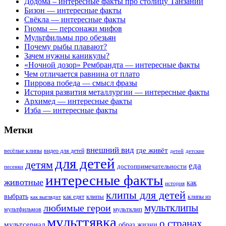
Додома – интересные факты про столицу Танзании
Бизон — интересные факты
Свёкла — интересные факты
Гномы — персонажи мифов
Мультфильмы про обезьян
Почему рыбы плавают?
Зачем нужны каникулы?
«Ночной дозор» Рембрандта — интересные факты
Чем отличается равнина от плато
Пиррова победа — смысл фразы
История развития металлургии — интересные факты
Архимед — интересные факты
Изба — интересные факты
Метки
внешний вид
где живёт
весёлые клипы
видео для детей
детей
детские
для детей
детям
еда
достопримечательности
песенки
интересные факты
животные
как
история
клипы для детей
выбрать
клипы
как едят
клипы из
как выглядит
мультклипы
любимые герои
мультклип
мультфильмов
мульттявка
о странах
мультсериал
образ жизни