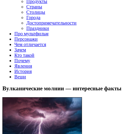
клипы, интересные факты о мультфильмах и про персонажей
Продукты
мультфильмов
Страны
Столицы
Города
Достопримечательности
Праздники
Про мультфильм
Персонажи
Чем отличается
Зачем
Кто такой
Почему
Явления
История
Вещи
Вулканические молнии — интересные факты