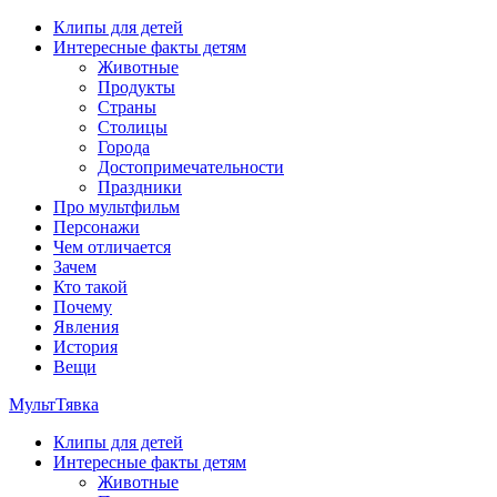
Перейти
Клипы для детей
к
Интересные факты детям
содержимому
Животные
Продукты
Страны
Столицы
Города
Достопримечательности
Праздники
Про мультфильм
Персонажи
Чем отличается
Зачем
Кто такой
Почему
Явления
История
Вещи
МультТявка
Клипы для детей
интересные факты про страны, столицы и города, клипы из
Интересные факты детям
мультфильмов, мульт-клипы, песни из мультиков, детские
Животные