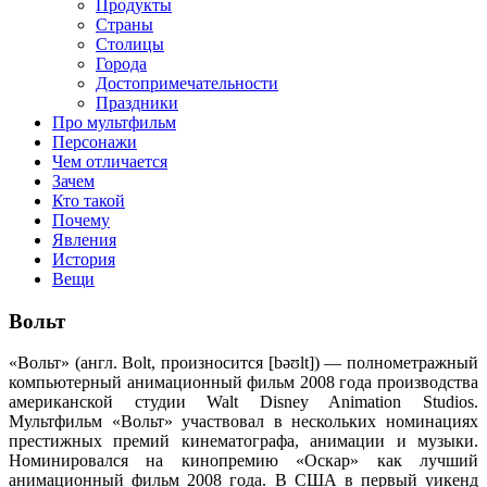
клипы, интересные факты о мультфильмах и про персонажей
Продукты
мультфильмов
Страны
Столицы
Города
Достопримечательности
Праздники
Про мультфильм
Персонажи
Чем отличается
Зачем
Кто такой
Почему
Явления
История
Вещи
Вольт
«Вольт» (англ. Bolt, произносится [bəʊlt]) — полнометражный
компьютерный анимационный фильм 2008 года производства
американской студии Walt Disney Animation Studios.
Мультфильм «Вольт» участвовал в нескольких номинациях
престижных премий кинематографа, анимации и музыки.
Номинировался на кинопремию «Оскар» как лучший
анимационный фильм 2008 года. В США в первый уикенд