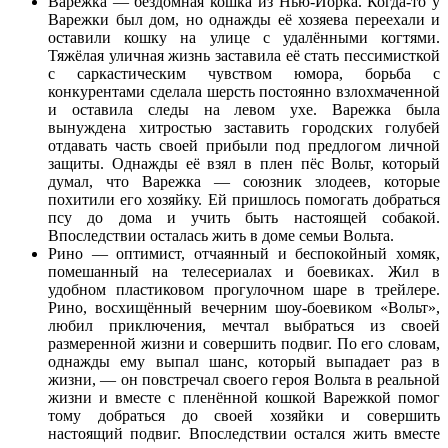
Варежка — бездомная кошка из Нью-Йорка. Когда-то у
Варежки был дом, но однажды её хозяева переехали и
оставили кошку на улице с удалёнными когтями.
Тяжёлая уличная жизнь заставила её стать пессимисткой
с саркастическим чувством юмора, борьба с
конкурентами сделала шерсть постоянно взлохмаченной
и оставила следы на левом ухе. Варежка была
вынуждена хитростью заставить городских голубей
отдавать часть своей прибыли под предлогом личной
защиты. Однажды её взял в плен пёс Вольт, который
думал, что Варежка — союзник злодеев, которые
похитили его хозяйку. Ей пришлось помогать добраться
псу до дома и учить быть настоящей собакой.
Впоследствии осталась жить в доме семьи Вольта.
Рино — оптимист, отчаянный и беспокойный хомяк,
помешанный на телесериалах и боевиках. Жил в
удобном пластиковом прогулочном шаре в трейлере.
Рино, восхищённый вечерним шоу-боевиком «Вольт»,
любил приключения, мечтал выбраться из своей
размеренной жизни и совершить подвиг. По его словам,
однажды ему выпал шанс, который выпадает раз в
жизни, — он повстречал своего героя Вольта в реальной
жизни и вместе с пленённой кошкой Варежкой помог
тому добраться до своей хозяйки и совершить
настоящий подвиг. Впоследствии остался жить вместе