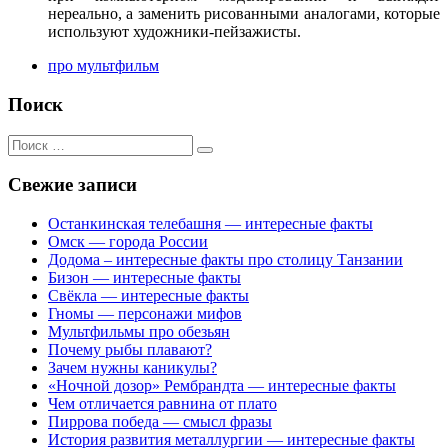
нереально, а заменить рисованными аналогами, которые
используют художники-пейзажисты.
про мультфильм
Поиск
Поиск
для:
Свежие записи
Останкинская телебашня — интересные факты
Омск — города России
Додома – интересные факты про столицу Танзании
Бизон — интересные факты
Свёкла — интересные факты
Гномы — персонажи мифов
Мультфильмы про обезьян
Почему рыбы плавают?
Зачем нужны каникулы?
«Ночной дозор» Рембрандта — интересные факты
Чем отличается равнина от плато
Пиррова победа — смысл фразы
История развития металлургии — интересные факты