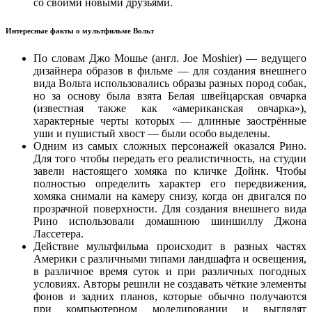
со своими новыми друзьями.
Интересные факты о мультфильме Вольт
По словам Джо Мошье (англ. Joe Moshier) — ведущего
дизайнера образов в фильме — для создания внешнего
вида Вольта использовались образы разных пород собак,
но за основу была взята Белая швейцарская овчарка
(известная также как «американская овчарка»),
характерные черты которых — длинные заострённые
уши и пушистый хвост — были особо выделены.
Одним из самых сложных персонажей оказался Рино.
Для того чтобы передать его реалистичность, на студии
завели настоящего хомяка по кличке Дойнк. Чтобы
полностью определить характер его передвижения,
хомяка снимали на камеру снизу, когда он двигался по
прозрачной поверхности. Для создания внешнего вида
Рино использовали домашнюю шиншиллу Джона
Лассетера.
Действие мультфильма происходит в разных частях
Америки с различными типами ландшафта и освещения,
в различное время суток и при различных погодных
условиях. Авторы решили не создавать чёткие элементы
фонов и задних планов, которые обычно получаются
при компьютерном моделировании и выглядят