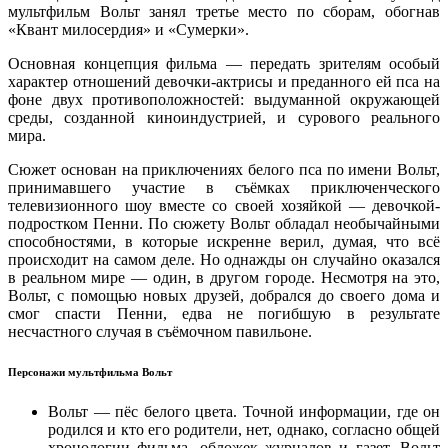
мультфильм Вольт занял третье место по сборам, обогнав
«Квант милосердия» и «Сумерки».
Основная концепция фильма — передать зрителям особый
характер отношений девочки-актрисы и преданного ей пса на
фоне двух противоположностей: выдуманной окружающей
среды, созданной киноиндустрией, и сурового реального
мира.
Сюжет основан на приключениях белого пса по имени Вольт,
принимавшего участие в съёмках приключенческого
телевизионного шоу вместе со своей хозяйкой — девочкой-
подростком Пенни. По сюжету Вольт обладал необычайными
способностями, в которые искренне верил, думая, что всё
происходит на самом деле. Но однажды он случайно оказался
в реальном мире — один, в другом городе. Несмотря на это,
Вольт, с помощью новых друзей, добрался до своего дома и
смог спасти Пенни, едва не погибшую в результате
несчастного случая в съёмочном павильоне.
Персонажи мультфильма Вольт
Вольт — пёс белого цвета. Точной информации, где он
родился и кто его родители, нет, однако, согласно общей
хронологии фильма, обложек журналов и газет, Вольт