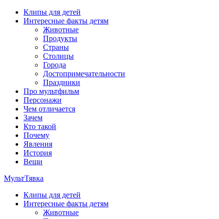
Перейти
Клипы для детей
к
Интересные факты детям
содержимому
Животные
Продукты
Страны
Столицы
Города
Достопримечательности
Праздники
Про мультфильм
Персонажи
Чем отличается
Зачем
Кто такой
Почему
Явления
История
Вещи
МультТявка
Клипы для детей
интересные факты про страны, столицы и города, клипы из
Интересные факты детям
мультфильмов, мульт-клипы, песни из мультиков, детские
Животные