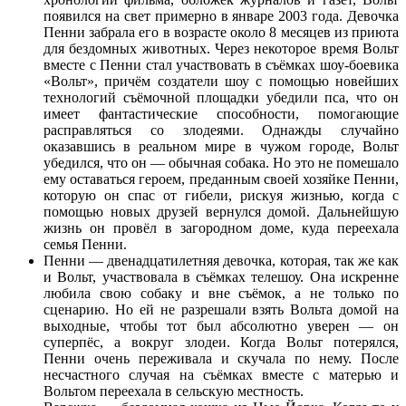
появился на свет примерно в январе 2003 года. Девочка
Пенни забрала его в возрасте около 8 месяцев из приюта
для бездомных животных. Через некоторое время Вольт
вместе с Пенни стал участвовать в съёмках шоу-боевика
«Вольт», причём создатели шоу с помощью новейших
технологий съёмочной площадки убедили пса, что он
имеет фантастические способности, помогающие
расправляться со злодеями. Однажды случайно
оказавшись в реальном мире в чужом городе, Вольт
убедился, что он — обычная собака. Но это не помешало
ему оставаться героем, преданным своей хозяйке Пенни,
которую он спас от гибели, рискуя жизнью, когда с
помощью новых друзей вернулся домой. Дальнейшую
жизнь он провёл в загородном доме, куда переехала
семья Пенни.
Пенни — двенадцатилетняя девочка, которая, так же как
и Вольт, участвовала в съёмках телешоу. Она искренне
любила свою собаку и вне съёмок, а не только по
сценарию. Но ей не разрешали взять Вольта домой на
выходные, чтобы тот был абсолютно уверен — он
суперпёс, а вокруг злодеи. Когда Вольт потерялся,
Пенни очень переживала и скучала по нему. После
несчастного случая на съёмках вместе с матерью и
Вольтом переехала в сельскую местность.