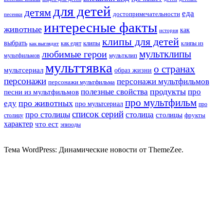
для детей
детям
еда
достопримечательности
песенки
интересные факты
животные
как
история
клипы для детей
выбрать
клипы
как едят
клипы из
как выглядит
мультклипы
любимые герои
мультклип
мультфильмов
мульттявка
о странах
мультсериал
образ жизни
персонажи
персонажи мультфильмов
персонажи мультфильма
продукты
полезные свойства
про
песни из мультфильмов
про мультфильм
про животных
еду
про мультсериал
про
список серий
про столицы
столица
столицы
фрукты
столицу
характер
что ест
эпизоды
Тема WordPress: Динамические новости от ThemeZee.