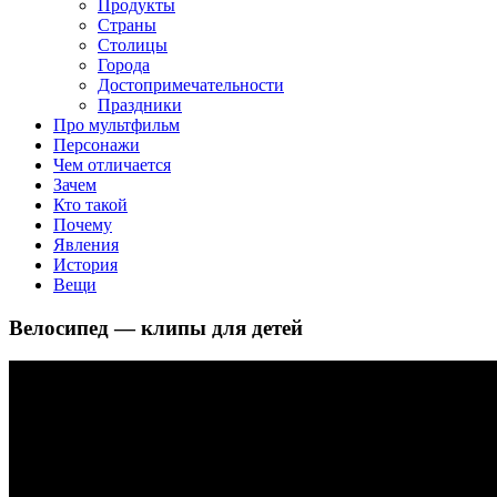
клипы, интересные факты о мультфильмах и про персонажей
Продукты
мультфильмов
Страны
Столицы
Города
Достопримечательности
Праздники
Про мультфильм
Персонажи
Чем отличается
Зачем
Кто такой
Почему
Явления
История
Вещи
Велосипед — клипы для детей