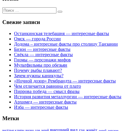
Поиск
для:
Свежие записи
Останкинская телебашня — интересные факты
Омск — города России
Додома – интересные факты про столицу Танзании
Бизон — интересные факты
Свёкла — интересные факты
Гномы — персонажи мифов
Мультфильмы про обезьян
Почему рыбы плавают?
Зачем нужны каникулы?
«Ночной дозор» Рембрандта — интересные факты
Чем отличается равнина от плато
Пиррова победа — смысл фразы
История развития металлургии — интересные факты
Архимед — интересные факты
Изба — интересные факты
Метки
внешний вид
где живёт
весёлые клипы
видео для детей
детей
детские