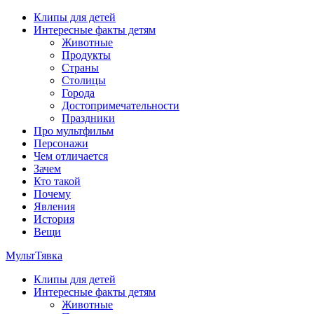
Перейти
Клипы для детей
к
Интересные факты детям
содержимому
Животные
Продукты
Страны
Столицы
Города
Достопримечательности
Праздники
Про мультфильм
Персонажи
Чем отличается
Зачем
Кто такой
Почему
Явления
История
Вещи
МультТявка
Клипы для детей
интересные факты про страны, столицы и города, клипы из
Интересные факты детям
мультфильмов, мульт-клипы, песни из мультиков, детские
Животные