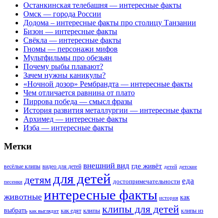
Останкинская телебашня — интересные факты
Омск — города России
Додома – интересные факты про столицу Танзании
Бизон — интересные факты
Свёкла — интересные факты
Гномы — персонажи мифов
Мультфильмы про обезьян
Почему рыбы плавают?
Зачем нужны каникулы?
«Ночной дозор» Рембрандта — интересные факты
Чем отличается равнина от плато
Пиррова победа — смысл фразы
История развития металлургии — интересные факты
Архимед — интересные факты
Изба — интересные факты
Метки
внешний вид
где живёт
весёлые клипы
видео для детей
детей
детские
для детей
детям
еда
достопримечательности
песенки
интересные факты
животные
как
история
клипы для детей
выбрать
клипы
как едят
клипы из
как выглядит