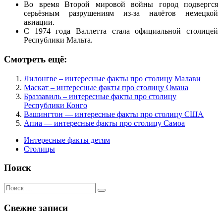
Во время Второй мировой войны город подвергся
серьёзным разрушениям из-за налётов немецкой
авиации.
С 1974 года Валлетта стала официальной столицей
Республики Мальта.
Смотреть ещё:
Лилонгве – интересные факты про столицу Малави
Маскат – интересные факты про столицу Омана
Браззавиль – интересные факты про столицу
Республики Конго
Вашингтон — интересные факты про столицу США
Апиа — интересные факты про столицу Самоа
Интересные факты детям
Столицы
Поиск
Поиск
для:
Свежие записи