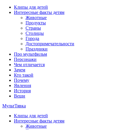
Перейти
Клипы для детей
к
Интересные факты детям
содержимому
Животные
Продукты
Страны
Столицы
Города
Достопримечательности
Праздники
Про мультфильм
Персонажи
Чем отличается
Зачем
Кто такой
Почему
Явления
История
Вещи
МультТявка
Клипы для детей
интересные факты про страны, столицы и города, клипы из
Интересные факты детям
мультфильмов, мульт-клипы, песни из мультиков, детские
Животные