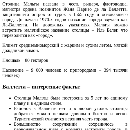
Столица Мальты названа в честь рыцаря, флотоводца,
магистра ордена иоаннитов Жана Паризо де ла Валлетта,
защитившего остров от турок в 1565 году и основавшего
город. До начала 1970-х годов название города звучало как
Ла-Валлетта. На дорожных указателях Мальты можно
встретить мальтийское название столицы – Иль Бельт, что
переводится как «город».
Климат средиземноморский с жарким и сухим летом, мягкой
дождливой зимой.
Площадь – 80 гектаров
Население – 9 000 человек (с пригородами – 394 тысячи
человек)
Валлетта – интересные факты:
Столица Мальты была построена за 5 лет по единому
плану и в едином стиле.
Районов в Валлетте нет и в любой уголок столицы
добраться можно пешком довольно быстро и легко.
Туристической считается верхняя часть города.
Большинство сооружений сохранилось в
первоначальном виде с момента застройки города. В