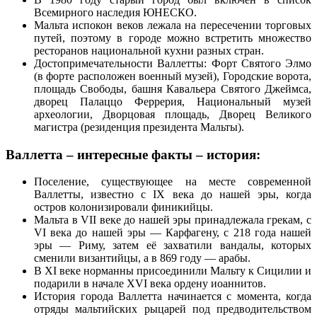
Всемирного наследия ЮНЕСКО.
Мальта испокон веков лежала на пересечении торговых
путей, поэтому в городе можно встретить множество
ресторанов национальной кухни разных стран.
Достопримечательности Валлетты: Форт Святого Элмо
(в форте расположен военный музей), Городские ворота,
площадь Свободы, башня Кавальера Святого Джеймса,
дворец Палаццо Феррерия, Национальный музей
археологии, Дворцовая площадь, Дворец Великого
магистра (резиденция президента Мальты).
Валлетта – интересные факты – история:
Поселение, существующее на месте современной
Валлетты, известно с IX века до нашей эры, когда
остров колонизировали финикийцы.
Мальта в VII веке до нашей эры принадлежала грекам, с
VI века до нашей эры — Карфагену, c 218 года нашей
эры — Риму, затем её захватили вандалы, которых
сменили византийцы, а в 869 году — арабы.
В XI веке норманны присоединили Мальту к Сицилии и
подарили в начале XVI века ордену иоаннитов.
История города Валлетта начинается с момента, когда
отряды мальтийских рыцарей под предводительством