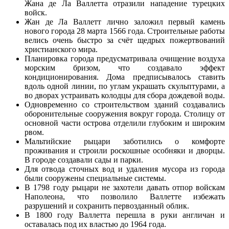
Жана де Ла Валлетта отразили нападение турецких
войск.
Жан де Ла Валлетт лично заложил первый камень
нового города 28 марта 1566 года. Строительные работы
велись очень быстро за счёт щедрых пожертвований
христианского мира.
Планировка города предусматривала очищение воздуха
морским бризом, что создавало эффект
кондиционирования. Дома предписывалось ставить
вдоль одной линии, по углам украшать скульптурами, а
во дворах устраивать колодцы для сбора дождевой воды.
Одновременно со строительством зданий создавались
оборонительные сооружения вокруг города. Столицу от
основной части острова отделили глубоким и широким
рвом.
Мальтийские рыцари заботились о комфорте
проживания и строили роскошные особняки и дворцы.
В городе создавали сады и парки.
Для отвода сточных вод и удаления мусора из города
были сооружены специальные системы.
В 1798 году рыцари не захотели давать отпор войскам
Наполеона, что позволило Валлетте избежать
разрушений и сохранить первозданный облик.
В 1800 году Валлетта перешла в руки англичан и
оставалась под их властью до 1964 года.