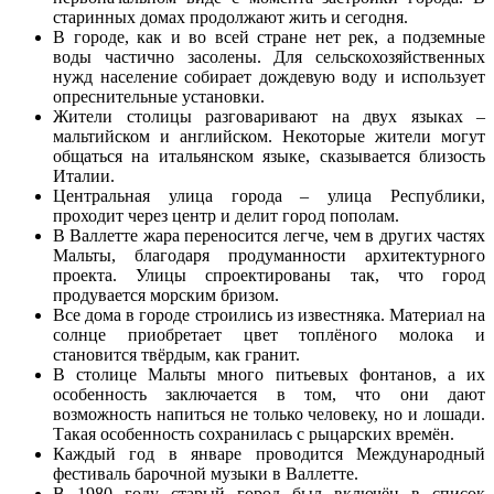
старинных домах продолжают жить и сегодня.
В городе, как и во всей стране нет рек, а подземные
воды частично засолены. Для сельскохозяйственных
нужд население собирает дождевую воду и использует
опреснительные установки.
Жители столицы разговаривают на двух языках –
мальтийском и английском. Некоторые жители могут
общаться на итальянском языке, сказывается близость
Италии.
Центральная улица города – улица Республики,
проходит через центр и делит город пополам.
В Валлетте жара переносится легче, чем в других частях
Мальты, благодаря продуманности архитектурного
проекта. Улицы спроектированы так, что город
продувается морским бризом.
Все дома в городе строились из известняка. Материал на
солнце приобретает цвет топлёного молока и
становится твёрдым, как гранит.
В столице Мальты много питьевых фонтанов, а их
особенность заключается в том, что они дают
возможность напиться не только человеку, но и лошади.
Такая особенность сохранилась с рыцарских времён.
Каждый год в январе проводится Международный
фестиваль барочной музыки в Валлетте.
В 1980 году старый город был включён в список