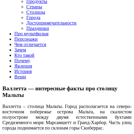
клипы, интересные факты о мультфильмах и про персонажей
Продукты
мультфильмов
Страны
Столицы
Города
Достопримечательности
Праздники
Про мультфильм
Персонажи
Чем отличается
Зачем
Кто такой
Почему
Явления
История
Вещи
Валлетта — интересные факты про столицу
Мальты
Валлетта – столица Мальты. Город располагается на северо-
восточном побережье острова Мальта, на скалистом
полуострове между двумя естественными бухтами
Средиземного моря: Марсамшетт и Гранд-Харбор. Часть улиц
города поднимается по склонам горы Скиберрас.