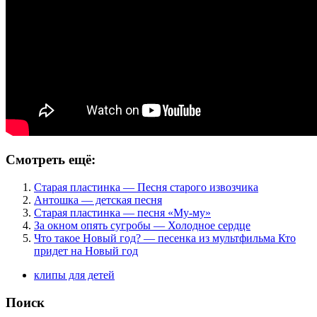
Смотреть ещё:
Старая пластинка — Песня старого извозчика
Антошка — детская песня
Старая пластинка — песня «Му-му»
За окном опять сугробы — Холодное сердце
Что такое Новый год? — песенка из мультфильма Кто
придет на Новый год
клипы для детей
Поиск