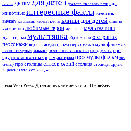
для детей
детям
еда
достопримечательности
песенки
интересные факты
животные
как
история
клипы для детей
выбрать
клипы
как едят
клипы из
как выглядит
мультклипы
любимые герои
мультклип
мультфильмов
мульттявка
о странах
мультсериал
образ жизни
персонажи
персонажи мультфильмов
персонажи мультфильма
продукты
полезные свойства
про
песни из мультфильмов
про мультфильм
про животных
еду
про мультсериал
про
список серий
про столицы
столица
столицы
фрукты
столицу
характер
что ест
эпизоды
Тема WordPress: Динамические новости от ThemeZee.