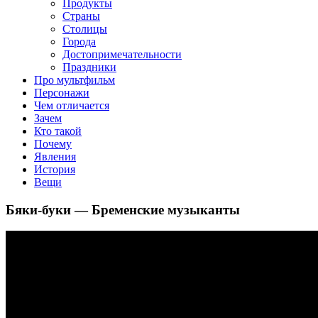
клипы, интересные факты о мультфильмах и про персонажей
Продукты
мультфильмов
Страны
Столицы
Города
Достопримечательности
Праздники
Про мультфильм
Персонажи
Чем отличается
Зачем
Кто такой
Почему
Явления
История
Вещи
Бяки-буки — Бременские музыканты