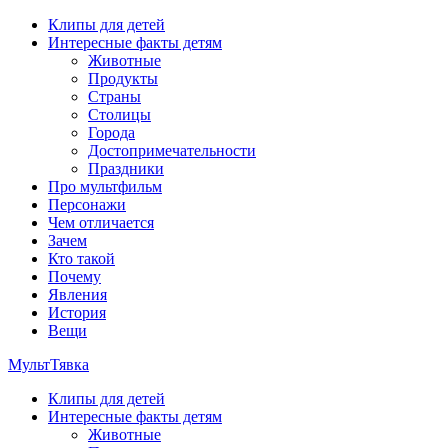
Перейти
Клипы для детей
к
Интересные факты детям
содержимому
Животные
Продукты
Страны
Столицы
Города
Достопримечательности
Праздники
Про мультфильм
Персонажи
Чем отличается
Зачем
Кто такой
Почему
Явления
История
Вещи
МультТявка
Клипы для детей
интересные факты про страны, столицы и города, клипы из
Интересные факты детям
мультфильмов, мульт-клипы, песни из мультиков, детские
Животные