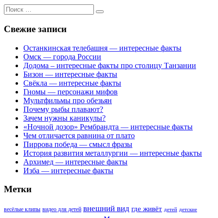
Поиск
для:
Свежие записи
Останкинская телебашня — интересные факты
Омск — города России
Додома – интересные факты про столицу Танзании
Бизон — интересные факты
Свёкла — интересные факты
Гномы — персонажи мифов
Мультфильмы про обезьян
Почему рыбы плавают?
Зачем нужны каникулы?
«Ночной дозор» Рембрандта — интересные факты
Чем отличается равнина от плато
Пиррова победа — смысл фразы
История развития металлургии — интересные факты
Архимед — интересные факты
Изба — интересные факты
Метки
внешний вид
где живёт
весёлые клипы
видео для детей
детей
детские